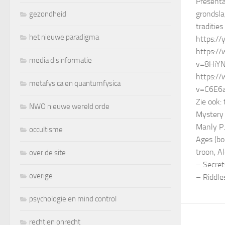
Presenta
grondsla
gezondheid
tradities
het nieuwe paradigma
https:/
https:/
media disinformatie
v=8HiYN
https:/
metafysica en quantumfysica
v=C6E6a
Zie ook:
NWO nieuwe wereld orde
Mystery 
Manly P.
occultisme
Ages (bo
troon, A
over de site
– Secret
overige
– Riddl
psychologie en mind control
recht en onrecht