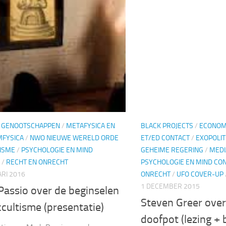
 GENOOTSCHAPPEN
/
METAFYSICA EN
BLACK PROJECTS
/
ECONOMI
FYSICA
/
NWO NIEUWE WERELD ORDE
ET/ED CONTACT
/
EXOPOLIT
ISME
/
PSYCHOLOGIE EN MIND
GEHEIME REGERING
/
MEDI
/
RECHT EN ONRECHT
PSYCHOLOGIE EN MIND CO
RI 2016
ONRECHT
/
UFO COVER-UP
1 DECEMBER 2015
Passio over de beginselen
Steven Greer ove
cultisme (presentatie)
doofpot (lezing + 