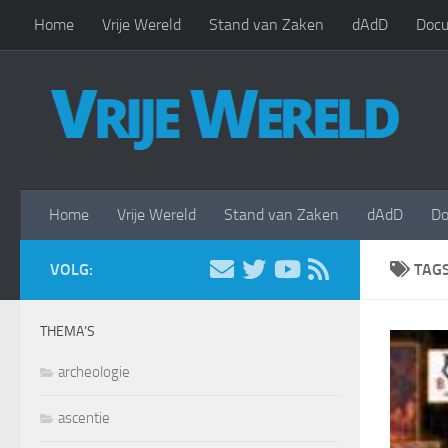
Home
Vrije Wereld
Stand van Zaken
dAdD
Docu
Doorgaan naar inhoud
Home
Vrije Wereld
Stand van Zaken
dAdD
Do
VOLG:
TAG
THEMA’S
archeologie
ascentie