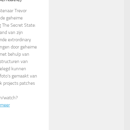
stenaar Trevor
n de geheime
 The Secret State:
and van zijn
de extrordinary
ringen door geheime
e met behulp van
structuren van
gelegd kunnen
 foto’s gemaakt van
ck projects patches
m/watch?
 meer