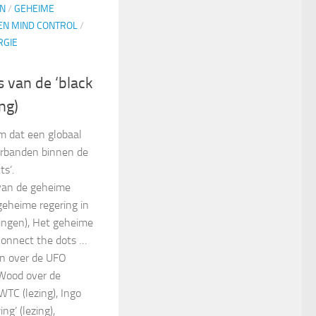
N
/
GEHEIME
EN MIND CONTROL
/
RGIE
s van de ‘black
ng)
m dat een globaal
erbanden binnen de
s’.
 van de geheime
 geheime regering in
ngen), Het geheime
onnect the dots …
an over de UFO
y Wood over de
WTC (lezing), Ingo
g’ (lezing),