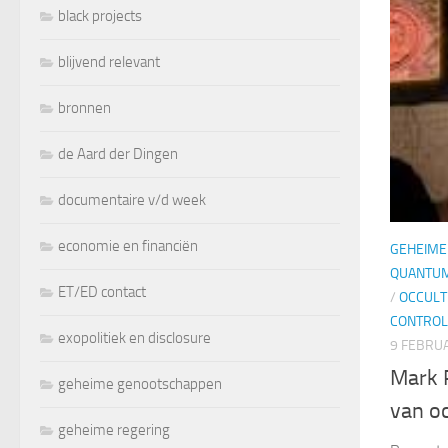
black projects
blijvend relevant
bronnen
de Aard der Dingen
documentaire v/d week
economie en financiën
GEHEIME
QUANTUM
ET/ED contact
/
OCCULT
CONTROL
exopolitiek en disclosure
9 FEBRUA
Mark 
geheime genootschappen
van oc
geheime regering