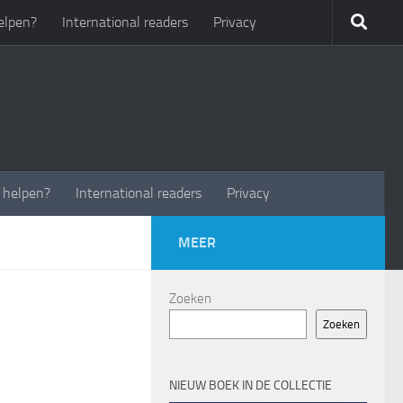
elpen?
International readers
Privacy
t helpen?
International readers
Privacy
MEER
Zoeken
Zoeken
NIEUW BOEK IN DE COLLECTIE