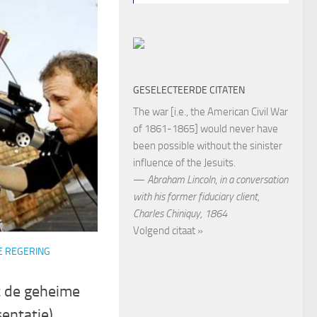
GESELECTEERDE CITATEN
The war [i.e., the American Civil War
of 1861-1865] would never have
been possible without the sinister
influence of the Jesuits.
—
Abraham Lincoln
,
in a conversation
with his former fiduciary client,
Charles Chiniquy, 1864
Volgend citaat »
E REGERING
t de geheime
sentatie)