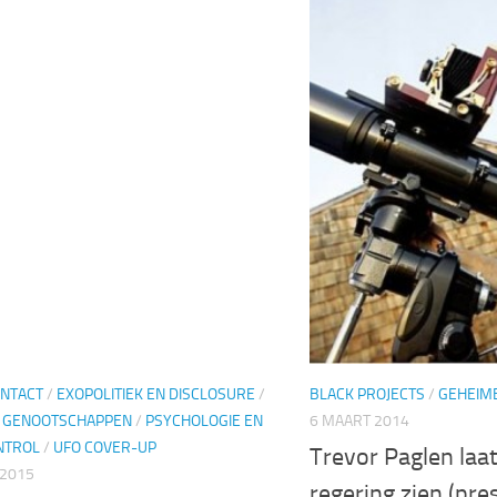
ONTACT
/
EXOPOLITIEK EN DISCLOSURE
/
BLACK PROJECTS
/
GEHEIM
 GENOOTSCHAPPEN
/
PSYCHOLOGIE EN
6 MAART 2014
NTROL
/
UFO COVER-UP
Trevor Paglen laa
 2015
regering zien (pre