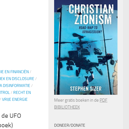
E EN FINANCIËN
/
IEK EN DISCLOSURE
/
A DISINFORMATIE
/
NTROL
/
RECHT EN
/
VRIJE ENERGIE
Meer gratis boeken in de
PDF
BIBILIOTHEEK
r de UFO
boek)
DONEER/DONATE