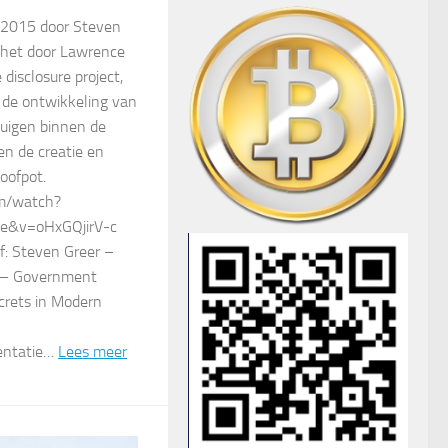
 2015 door Steven
 het door Lawrence
disclosure project,
 de ontwikkeling van
tuigen binnen de
en de creatie en
oofpot.
m/watch?
ge&v=oHxGQjirV-c
f: Steven Greer –
d – Government
crets in Modern
entatie…
Lees meer