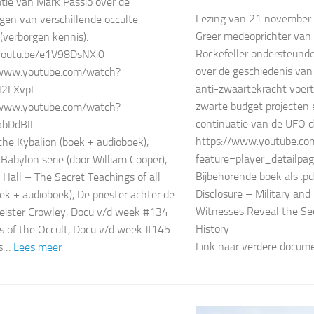
tie van Mark Passio over de
Lezing van 21 november
gen van verschillende occulte
Greer medeoprichter van
 (verborgen kennis).
Rockefeller ondersteunde 
/youtu.be/e1V98DsNXi0
over de geschiedenis van
/www.youtube.com/watch?
anti-zwaartekracht voer
2LXvpI
zwarte budget projecten 
/www.youtube.com/watch?
continuatie van de UFO d
bDdBII
https://www.youtube.co
 the Kybalion (boek + audioboek),
feature=player_detailpa
Babylon serie (door William Cooper),
Bijbehorende boek als .pd
 Hall – The Secret Teachings of all
Disclosure – Military an
ek + audioboek), De priester achter de
Witnesses Reveal the Se
leister Crowley, Docu v/d week #134
History
s of the Occult, Docu v/d week #145
Link naar verdere docum
es…
Lees meer