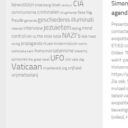
CIA
Simon
bewustzijn
boek
bilderberg
censuur
criminelen
agenda
communisme
false flag
drugshandel
geschiedenis
illuminati
fraude
genocide
Presenta
jezuïeten
interview
mind
lezing
internet
contacte
NAZI's
control
nwo
MK ULTRA
MSM
NASA
NSA
exopolit
propaganda
ritueel kindermisbruik
oorlog
rooms
ET/ED co
satanisme
Rothschild
slavernij
katholieke kerk
(Video: 
UFO
symboliek
want yo
the great reset
valse vlag
USA
Vaticaan
Horizons
vrijheid
VrijeWereld.org
https://
vrijmetselarij
Zie ook:
invloed o
beleid v
exopolit
bevestig
(video),