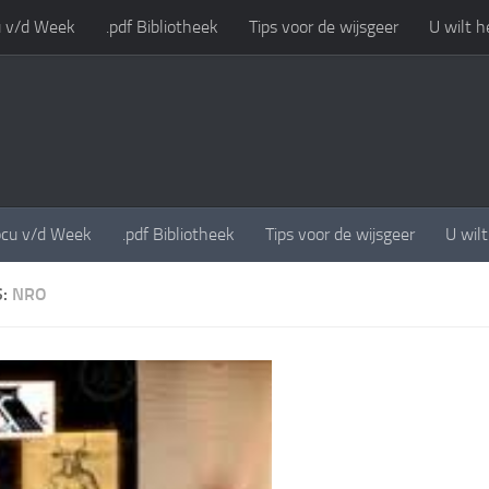
 v/d Week
.pdf Bibliotheek
Tips voor de wijsgeer
U wilt h
cu v/d Week
.pdf Bibliotheek
Tips voor de wijsgeer
U wil
S:
NRO