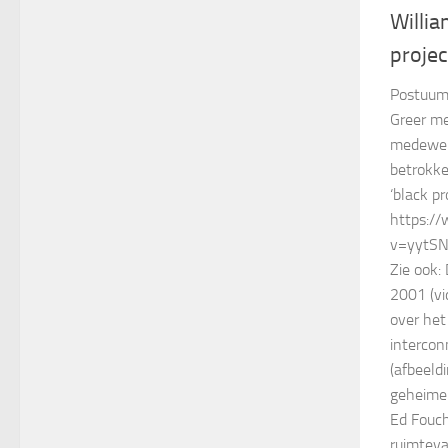
Willia
projec
Postuum 
Greer me
medewerk
betrokke
‘black pr
https:/
v=yytS
Zie ook:
2001 (v
over he
intercon
(afbeeld
geheime
Ed Fouc
ruimtev