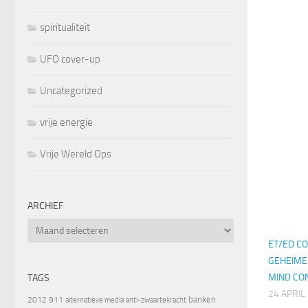
spiritualiteit
UFO cover-up
Uncategorized
vrije energie
Vrije Wereld Ops
ARCHIEF
Archief
ET/ED C
GEHEIME
MIND CO
TAGS
24 APRIL
banken
2012
911
alternatieve media
anti-zwaartekracht