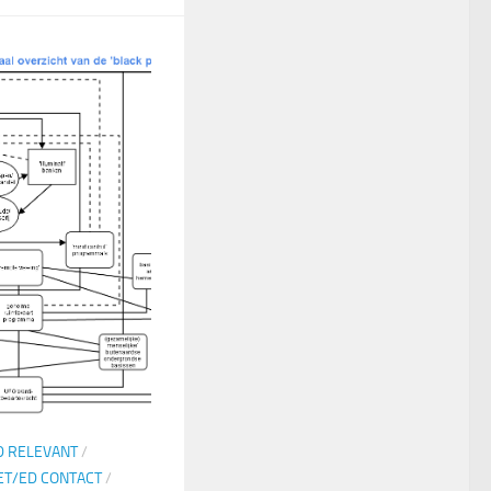
D RELEVANT
/
ET/ED CONTACT
/