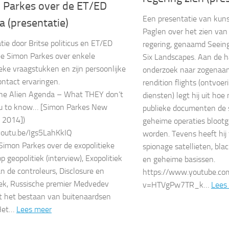
 Parkes over de ET/ED
Een presentatie van kun
 (presentatie)
Paglen over het zien va
tie door Britse politicus en ET/ED
regering, genaamd Seeing
e Simon Parkes over enkele
Six Landscapes. Aan de h
ieke vraagstukken en zijn persoonlijke
onderzoek naar zogenaam
ntact ervaringen.
rendition flights (ontvoe
The Alien Agenda – What THEY don’t
diensten) legt hij uit ho
u to know… [Simon Parkes New
publieke documenten de 
 2014])
geheime operaties bloot
youtu.be/Igs5LahKkIQ
worden. Tevens heeft hij
 Simon Parkes over de exopolitieke
spionage satellieten, bla
p geopolitiek (interview), Exopolitiek
en geheime basissen.
an de controleurs, Disclosure en
https://www.youtube.co
iek, Russische premier Medvedev
v=HTVgPw7TR_k…
Lees
t het bestaan van buitenaardsen
 Het…
Lees meer