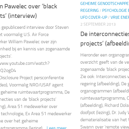
GEHEIME GENOOTSCHAPPE
m Pawelec over ‘black
REGERING
/
PSYCHOLOGIE 
ts’ (interview)
UFO COVER-UP
/
VRIJE ENE
2 SEPTEMBER 2013
gepubliceerd interview door Steven
De interconnectie
t voormalig U.S. Air Force
er William Pawelec over zijn
projects’ (afbeeldi
nheid bij en kennis van zogenaamde
Hieronder een organogra
ojects’.
overzicht geeft van de v
/www.youtube.com/watch?
zogenaamde ‘black project
NQ2ogD4
Zie ook: Interconnecties
 Disclosure Project persconferentie
regering (afbeelding), De
ideo), Voormalig NRO/USAF agent
organogrammen (afbeeldi
t geheime ruimtevaartprogramma, De
ruimtevaartprogramma, C
necties van de ‘black projects’
(afbeelding), Richard Dol
ing), Area 51 medewerker over
doofpot (lezing), Dr. Jud
 technologie, Ex Area 51 medewerker
dematerialisatie van het 
he over het geheime
Swann over ‘remote viewin
aartprogramma (lezing)…
Lees meer