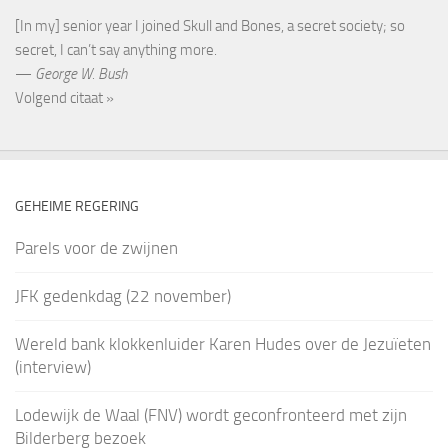
[In my] senior year I joined Skull and Bones, a secret society; so
secret, I can’t say anything more.
—
George W. Bush
Volgend citaat »
GEHEIME REGERING
Parels voor de zwijnen
JFK gedenkdag (22 november)
Wereld bank klokkenluider Karen Hudes over de Jezuïeten
(interview)
Lodewijk de Waal (FNV) wordt geconfronteerd met zijn
Bilderberg bezoek