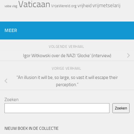
Vaticaan
vrijheid
vrijmetselarij
VrijeWereld.org
valse vlag
MEER
VOLGENDE VERHAAL
Igor Witkowski over de NAZI ‘Glocke’ (interview)
VORIGE VERHAAL
“An illusion it will be, so large, so vast it will escape their
perception.”
Zoeken
Zoeken
NIEUW BOEK IN DE COLLECTIE