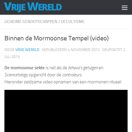
Doorgaan naar inhoud
GEHEIME GENOOTSCHAPPEN
/
OCCULTISME
Binnen de Mormoonse Tempel (video)
DOOR
VRIJE WERELD
· GEPUBLICEERD
4 NOVEMBER 2012
· GEÜPDATET
2
JULI 2013
De mormoonse sekte
is net als de
Jehova’s getuigen
en
Sciencetology
opgericht door de
controleurs
.
Hieronder zeldzame video opnamen van een mormonen ritueel: