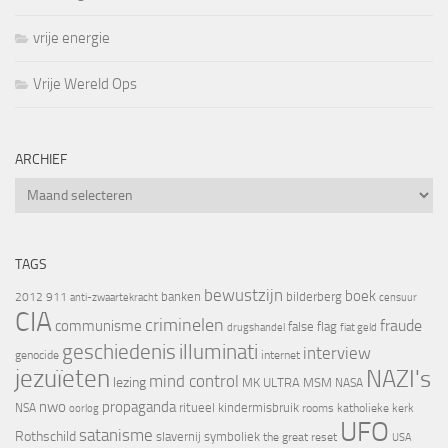
vrije energie
Vrije Wereld Ops
ARCHIEF
Archief
TAGS
bewustzijn
boek
banken
bilderberg
2012
911
censuur
anti-zwaartekracht
CIA
criminelen
fraude
communisme
false flag
drugshandel
fiat geld
geschiedenis
illuminati
interview
genocide
internet
jezuïeten
NAZI's
mind control
lezing
MK ULTRA
MSM
NASA
nwo
propaganda
ritueel kindermisbruik
NSA
oorlog
rooms katholieke kerk
UFO
satanisme
Rothschild
slavernij
symboliek
the great reset
USA