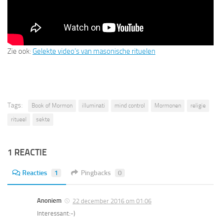
Zie ook:
Gelekte video’s van masonische rituelen
Tags:
Book of Mormon
illuminati
mind control
Mormonen
religie
ritueel
sekte
1 REACTIE
Reacties
1
Pingbacks
0
Anoniem
22 december 2016 om 01:06
Interessant:-)