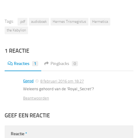
Tags:
.pdf
audioboek
Hermes Trismegistus
Hermetica
the Kabylion
1 REACTIE
Reacties
1
Pingbacks
0
Gprod
8 februari 2016 om 18:27
Weleens gehoord van de ‘Royal_Secret’?
Beantwoorden
GEEF EEN REACTIE
Reactie
*