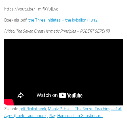
https://youtu.be/_mjfXY9JL4c
Boek als .pdf:
the Three Initiates – the kybalion (1912)
(Video: The Seven Great Hermetic Principles – ROBERT SEPEHR)
Zie ook:
.pdf Bibliotheek
,
Manly P. Hall – The Secret Teachings of all
Ages (boek + audioboek)
,
Nag Hammadi en Gnosticisme