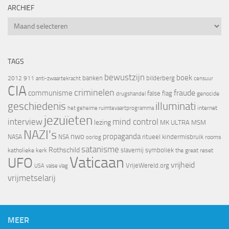
ARCHIEF
Archief
TAGS
bewustzijn
boek
banken
bilderberg
2012
911
censuur
anti-zwaartekracht
CIA
criminelen
fraude
communisme
false flag
genocide
drugshandel
geschiedenis
illuminati
internet
het geheime ruimtevaartprogramma
jezuïeten
interview
mind control
lezing
MK ULTRA
MSM
NAZI's
nwo
propaganda
ritueel kindermisbruik
NASA
NSA
oorlog
rooms
satanisme
Rothschild
slavernij
symboliek
katholieke kerk
the great reset
Vaticaan
UFO
vrijheid
VrijeWereld.org
valse vlag
USA
vrijmetselarij
MEER