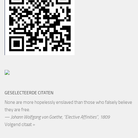
GESELECTEERDE CITATEN
None are more hopelessly enslaved than those who falsely believe
they are free.
—
Johann Wolfgang von Goethe
,
“Elective Affinities”, 1809
Volgend citaat »