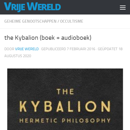
Doorgaan naar inhoud
GEHEIME GENOOTSCHAPPEN
/
OCCULTISME
the Kybalion (boek + audioboek)
DOOR
VRIJE WERELD
· GEPUBLICEERD
7 FEBRUARI 2016
· GEÜPDATET
18
AUGUSTUS 2020