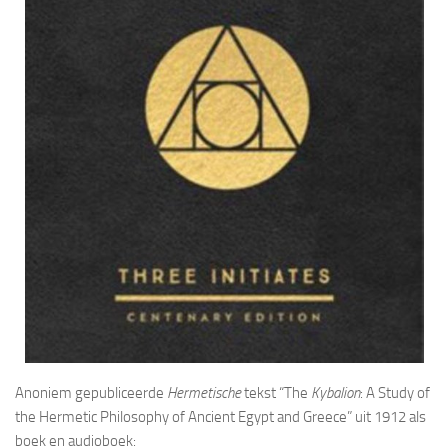
Anoniem gepubliceerde
Hermetische
tekst “
The
Kybalion
: A Study of
the Hermetic Philosophy of Ancient Egypt and Greece
” uit 1912 als
boek en audioboek: