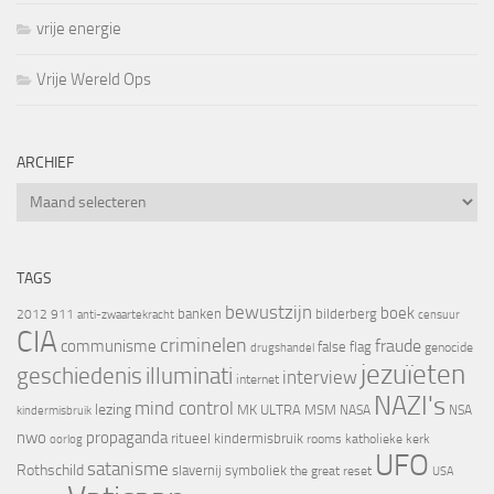
vrije energie
Vrije Wereld Ops
ARCHIEF
Archief
TAGS
bewustzijn
boek
banken
bilderberg
2012
911
censuur
anti-zwaartekracht
CIA
criminelen
fraude
communisme
false flag
genocide
drugshandel
jezuïeten
geschiedenis
illuminati
interview
internet
NAZI's
mind control
lezing
MK ULTRA
MSM
NASA
NSA
kindermisbruik
nwo
propaganda
ritueel kindermisbruik
oorlog
rooms katholieke kerk
UFO
satanisme
Rothschild
slavernij
symboliek
the great reset
USA