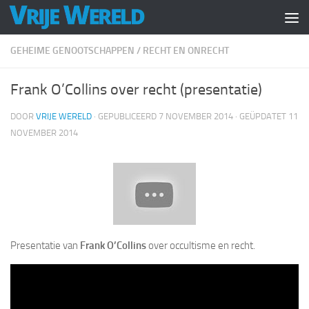
Doorgaan naar inhoud
GEHEIME GENOOTSCHAPPEN
/
RECHT EN ONRECHT
Frank O’Collins over recht (presentatie)
DOOR
VRIJE WERELD
· GEPUBLICEERD
7 NOVEMBER 2014
· GEÜPDATET
11
NOVEMBER 2014
Presentatie van
Frank O’Collins
over occultisme en recht.