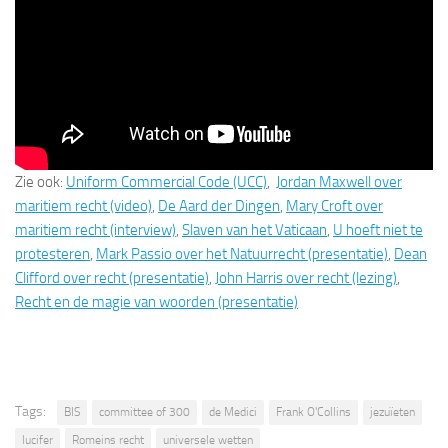
Zie ook:
Uniform Commercial Code (UCC)
,
Jordan Maxwell over
maritiem recht (video)
,
De Aard der Dingen
,
Mary Croft over
maritiem recht (interview)
,
Slaven van het Vaticaan
,
U hoeft niet te
protesteren
,
Mark Passio over het Natuurrecht (presentatie)
,
Dean
Clifford over recht (presentatie)
,
John Harris over recht (lezing)
,
Recht en de magie van woorden (presentatie)
Tags:
BIS
committee of 300
de Medici
Frank O'Collins
jezuïeten
lucifer
Romeins recht
universele wetten