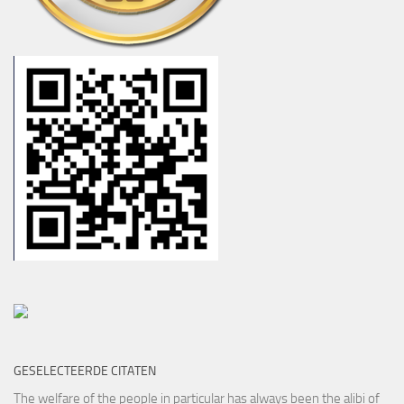
GESELECTEERDE CITATEN
The welfare of the people in particular has always been the alibi of