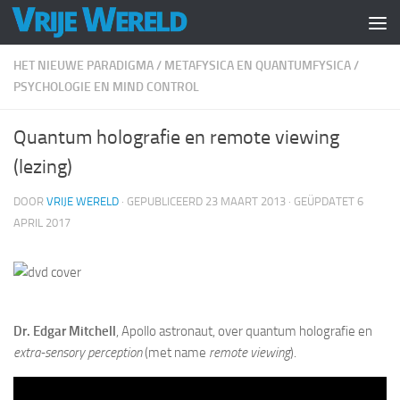
Doorgaan naar inhoud
HET NIEUWE PARADIGMA
/
METAFYSICA EN QUANTUMFYSICA
/
PSYCHOLOGIE EN MIND CONTROL
Quantum holografie en remote viewing
(lezing)
DOOR
VRIJE WERELD
· GEPUBLICEERD
23 MAART 2013
· GEÜPDATET
6
APRIL 2017
Dr. Edgar Mitchell
, Apollo astronaut, over quantum holografie en
extra-sensory perception
(met name
remote viewing
).