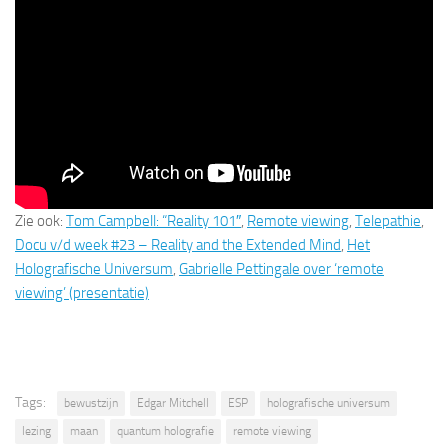
Zie ook:
Tom Campbell: “Reality 101″
,
Remote viewing
,
Telepathie
,
Docu v/d week #23 – Reality and the Extended Mind
,
Het
Holografische Universum
,
Gabrielle Pettingale over ‘remote
viewing’ (presentatie)
Tags:
bewustzijn
Edgar Mitchell
ESP
holografische universum
lezing
maan
quantum holografie
remote viewing