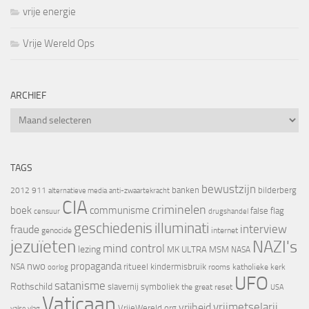
vrije energie
Vrije Wereld Ops
ARCHIEF
Archief
TAGS
bewustzijn
banken
bilderberg
2012
911
alternatieve media
anti-zwaartekracht
CIA
criminelen
boek
communisme
false flag
censuur
drugshandel
geschiedenis
illuminati
interview
fraude
genocide
internet
jezuïeten
NAZI's
mind control
lezing
MK ULTRA
MSM
NASA
nwo
propaganda
ritueel kindermisbruik
NSA
oorlog
rooms katholieke kerk
UFO
satanisme
Rothschild
slavernij
symboliek
the great reset
USA
Vaticaan
vrijheid
vrijmetselarij
VrijeWereld.org
valse vlag