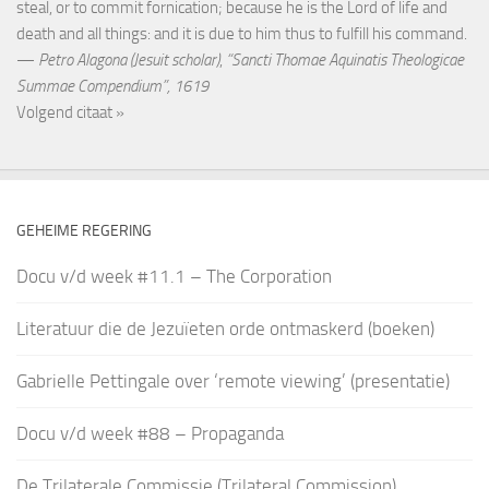
steal, or to commit fornication; because he is the Lord of life and
death and all things: and it is due to him thus to fulfill his command.
—
Petro Alagona (Jesuit scholar)
,
“Sancti Thomae Aquinatis Theologicae
Summae Compendium”, 1619
Volgend citaat »
GEHEIME REGERING
Docu v/d week #11.1 – The Corporation
Literatuur die de Jezuïeten orde ontmaskerd (boeken)
Gabrielle Pettingale over ‘remote viewing’ (presentatie)
Docu v/d week #88 – Propaganda
De Trilaterale Commissie (Trilateral Commission)