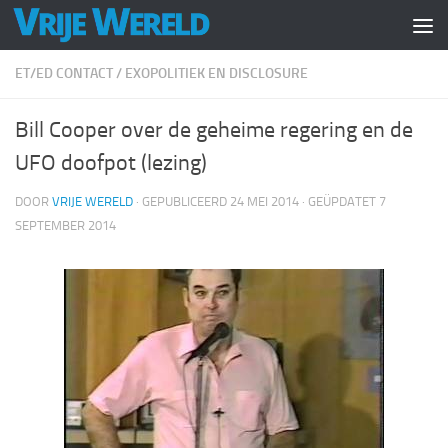
Doorgaan naar inhoud
ET/ED CONTACT
/
EXOPOLITIEK EN DISCLOSURE
Bill Cooper over de geheime regering en de
UFO doofpot (lezing)
DOOR
VRIJE WERELD
· GEPUBLICEERD
24 MEI 2014
· GEÜPDATET
7
SEPTEMBER 2014