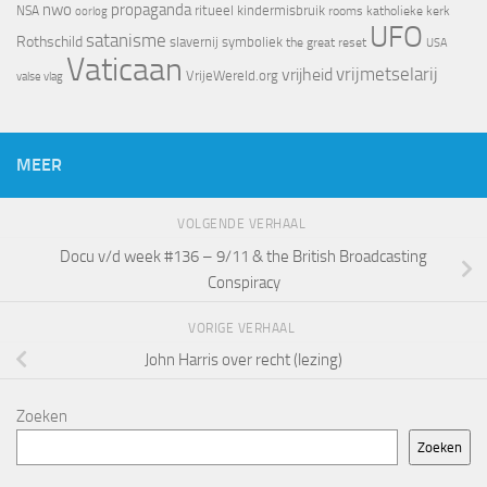
nwo
propaganda
ritueel kindermisbruik
NSA
oorlog
rooms katholieke kerk
UFO
satanisme
Rothschild
slavernij
symboliek
the great reset
USA
Vaticaan
vrijheid
vrijmetselarij
VrijeWereld.org
valse vlag
MEER
VOLGENDE VERHAAL
Docu v/d week #136 – 9/11 & the British Broadcasting
Conspiracy
VORIGE VERHAAL
John Harris over recht (lezing)
Zoeken
Zoeken