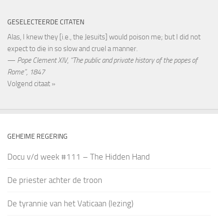
GESELECTEERDE CITATEN
Alas, I knew they [i.e., the Jesuits] would poison me; but I did not
expect to die in so slow and cruel a manner.
—
Pope Clement XIV
,
“The public and private history of the popes of
Rome”, 1847
Volgend citaat »
GEHEIME REGERING
Docu v/d week #111 – The Hidden Hand
De priester achter de troon
De tyrannie van het Vaticaan (lezing)