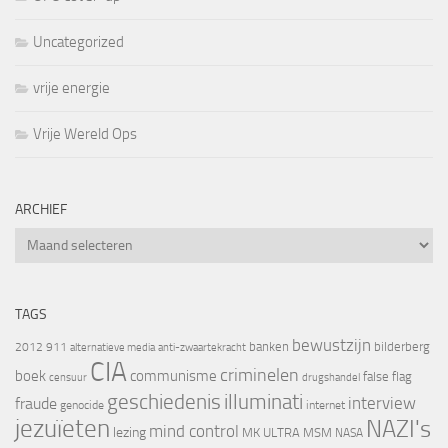
Uncategorized
vrije energie
Vrije Wereld Ops
ARCHIEF
Archief
TAGS
bewustzijn
banken
bilderberg
2012
911
alternatieve media
anti-zwaartekracht
CIA
criminelen
boek
communisme
false flag
censuur
drugshandel
geschiedenis
illuminati
interview
fraude
genocide
internet
jezuïeten
NAZI's
mind control
lezing
MK ULTRA
MSM
NASA