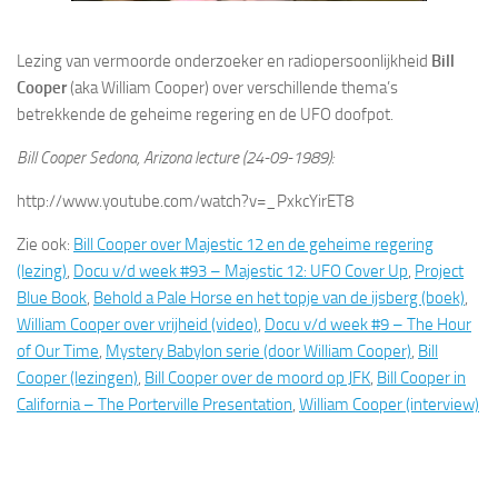
Lezing van vermoorde onderzoeker en radiopersoonlijkheid
Bill
Cooper
(aka William Cooper) over verschillende thema’s
betrekkende de geheime regering en de UFO doofpot.
Bill Cooper Sedona, Arizona lecture (24-09-1989):
http://www.youtube.com/watch?v=_PxkcYirET8
Zie ook:
Bill Cooper over Majestic 12 en de geheime regering
(lezing)
,
Docu v/d week #93 – Majestic 12: UFO Cover Up
,
Project
Blue Book
,
Behold a Pale Horse en het topje van de ijsberg (boek)
,
William Cooper over vrijheid (video)
,
Docu v/d week #9 – The Hour
of Our Time
,
Mystery Babylon serie (door William Cooper)
,
Bill
Cooper (lezingen)
,
Bill Cooper over de moord op JFK
,
Bill Cooper in
California – The Porterville Presentation
,
William Cooper (interview)