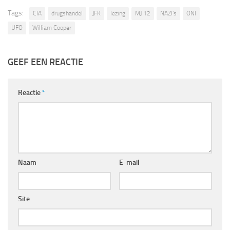
Tags:
CIA
drugshandel
JFK
lezing
MJ 12
NAZI's
ONI
UFO
William Cooper
GEEF EEN REACTIE
Reactie
*
Naam
E-mail
Site