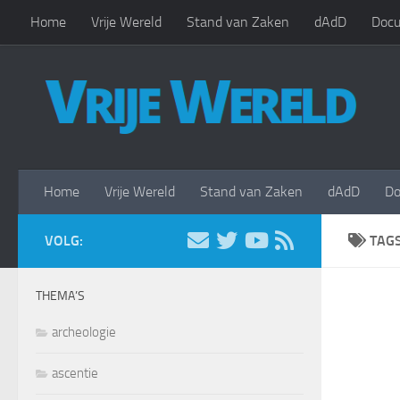
Home
Vrije Wereld
Stand van Zaken
dAdD
Docu
Doorgaan naar inhoud
Home
Vrije Wereld
Stand van Zaken
dAdD
Do
VOLG:
TAG
THEMA’S
archeologie
ascentie