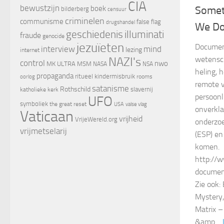
CIA
bewustzijn
boek
Somet
bilderberg
censuur
criminelen
communisme
false flag
drugshandel
We Do
geschiedenis
illuminati
fraude
genocide
jezuïeten
Documen
interview
mind
lezing
internet
NAZI's
wetensch
control
nwo
MK ULTRA
MSM
NASA
NSA
heling, 
propaganda
ritueel kindermisbruik
oorlog
rooms
remote v
satanisme
Rothschild
slavernij
katholieke kerk
persoonl
UFO
symboliek
the great reset
valse vlag
USA
onverkla
Vaticaan
vrijheid
VrijeWereld.org
onderzoe
vrijmetselarij
(ESP) en
komen.
http://w
documen
Zie ook:
Mystery,
Matrix –
&amp…