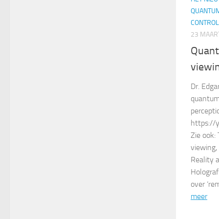
QUANTUM
CONTROL
23 MAAR
Quant
viewin
Dr. Edga
quantum 
percepti
https:/
Zie ook:
viewing,
Reality 
Holograf
over ‘re
meer