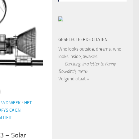
GESELECTEERDE CITATEN
Who looks outside, dreams; who
looks inside, awakes.
—
Carl Jung
,
in a letter to Fanny
Bowditch, 1916
Volgend citaat »
 V/D WEEK
/
HET
FYSICA EN
LITEIT
3 – Solar