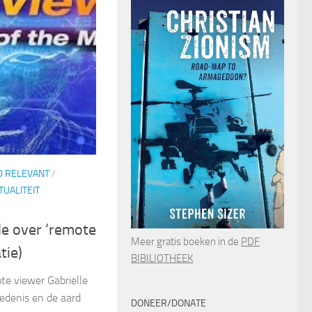
D RELEVANT
/
TUALITEIT
le over ‘remote
Meer gratis boeken in de
PDF
tie)
BIBILIOTHEEK
te viewer Gabrielle
iedenis en de aard
DONEER/DONATE