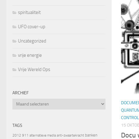
spiritualiteit
UFO cover-up
Uncategorized
vrije energie
Vrije Wereld Ops
ARCHIEF
Archief
DOCUMEN
QUANTUM
CONTROL
15 OKTO
TAGS
Docu 
banken
2012
911
alternatieve media
anti-zwaartekracht