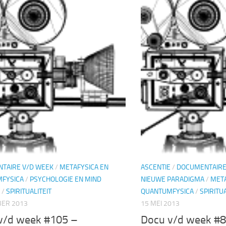
TAIRE V/D WEEK
/
METAFYSICA EN
ASCENTIE
/
DOCUMENTAIRE
FYSICA
/
PSYCHOLOGIE EN MIND
NIEUWE PARADIGMA
/
META
/
SPIRITUALITEIT
QUANTUMFYSICA
/
SPIRITUA
BER 2013
15 MEI 2013
v/d week #105 –
Docu v/d week #8