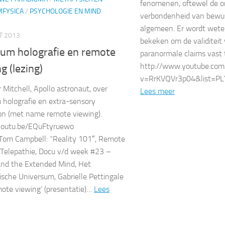
fenomenen, oftewel de o
FYSICA
/
PSYCHOLOGIE EN MIND
verbondenheid van bewust
algemeen. Er wordt weten
T 2013
bekeken om de validiteit 
um holografie en remote
paranormale claims vast t
http://www.youtube.co
g (lezing)
v=RrKVQVr3p04&list=P
r Mitchell, Apollo astronaut, over
Lees meer
holografie en extra-sensory
on (met name remote viewing).
/youtu.be/EQuFtyruewo
 Tom Campbell: “Reality 101″, Remote
 Telepathie, Docu v/d week #23 –
and the Extended Mind, Het
ische Universum, Gabrielle Pettingale
mote viewing’ (presentatie)…
Lees