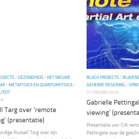
ROJECTS
/
GEZONDHEID
/
HET NIEUWE
BLACK PROJECTS
/
BLIJVEN
MA
/
METAFYSICA EN QUANTUMFYSICA
/
GEHEIME REGERING
/
SPIRI
ITEIT
27 JANUARI 2015
18
Gabrielle Pettinga
l Targ over ‘remote
viewing’ (presenta
g’ (presentatie)
Presentatie van CIA remo
ndige Russell Targ over zijn
Pettingale over de gesch