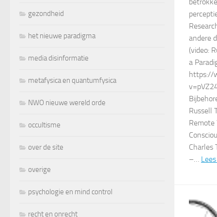
betrokke
gezondheid
percepti
Research
het nieuwe paradigma
andere d
(video: 
media disinformatie
a Paradi
https:/
metafysica en quantumfysica
v=pVZ2
Bijbehor
NWO nieuwe wereld orde
Russell 
Remote V
occultisme
Conscio
Charles T
over de site
–…
Lees
overige
psychologie en mind control
recht en onrecht