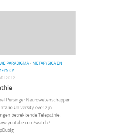
UWE PARADIGMA
/
METAFYSICA EN
FYSICA
RI 2012
athie
ael Persinger Neurowetenschapper
ntario University over zijn
ngen betrekkende Telepathie:
www.youtube.com/watch?
pDublg