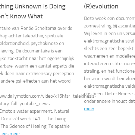
hing Unknown Is Doing
(R)evolution
n’t Know What
Deze week een documenta
zonnestraling bij ascentie
taire van Renée Scheltema over de
Wij leven in een univers
ap achter telepathie, spirituele
elektromagnetische stral
helderziendheid, psychokinese en
slechts een zeer beperkt
iewing. De documentaire is een
waarnemen en modeller
ijke zoektocht naar het ogenschijnlijk
interacteren echter non
arbare, waarin een aantal experts die
straling, en het function
k doen naar extrasensory perception
hersenen wordt beïnvloe
 andere psi-effecten aan het woord
elektromagnetische veld
ons heen. Dieter Broers s
ww.dailymotion.com/video/x16hfsr_telekinesis-
onder andere inhoudt d
tary-full-youtube_news
meer
 Emoto’s water experiment, Natural
 Docu v/d week #41 – The Living
 The Science of Healing, Telepathie
Lees meer