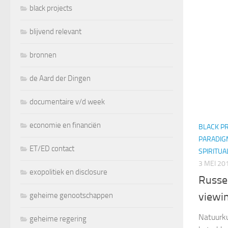
black projects
blijvend relevant
bronnen
de Aard der Dingen
documentaire v/d week
economie en financiën
BLACK P
PARADIG
ET/ED contact
SPIRITUAL
3 MEI 20
exopolitiek en disclosure
Russel
viewin
geheime genootschappen
Natuurku
geheime regering