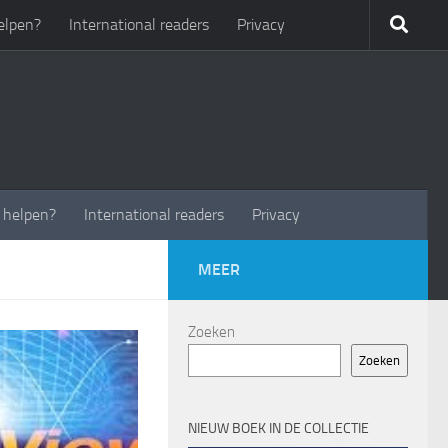
elpen?
International readers
Privacy
t helpen?
International readers
Privacy
MEER
Zoeken
Zoeken
NIEUW BOEK IN DE COLLECTIE