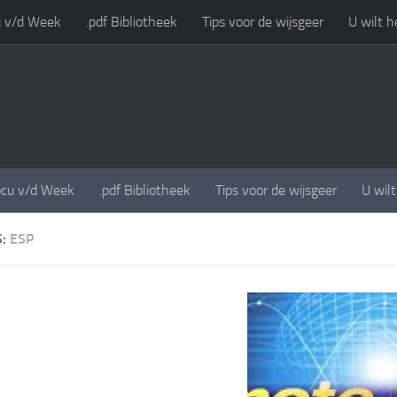
 v/d Week
.pdf Bibliotheek
Tips voor de wijsgeer
U wilt h
cu v/d Week
.pdf Bibliotheek
Tips voor de wijsgeer
U wil
S:
ESP