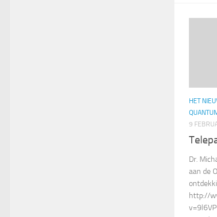
HET NIE
QUANTUM
9 FEBRUA
Telep
Dr. Mich
aan de O
ontdekki
http://
v=9l6VP