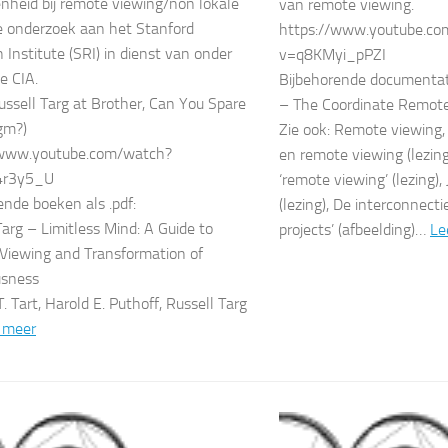
nheid bij remote viewing/non lokale
van remote viewing.
e onderzoek aan het Stanford
https://www.youtube.co
 Institute (SRI) in dienst van onder
v=q8KMyi_pPZI
e CIA.
Bijbehorende documentati
Russell Targ at Brother, Can You Spare
– The Coordinate Remot
gm?)
Zie ook: Remote viewing
/www.youtube.com/watch?
en remote viewing (lezin
4r3y5_U
‘remote viewing’ (lezing),
ende boeken als .pdf:
(lezing), De interconnecti
Targ – Limitless Mind: A Guide to
projects’ (afbeelding)…
Le
iewing and Transformation of
usness
. Tart, Harold E. Puthoff, Russell Targ
 meer