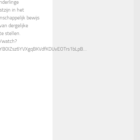
nderlinge
zijn in het
schappelijk bewijs
van dergelijke
e stellen.
m/watch?
LYB0IZsz6YVXgqBKVdfKDUvEOTrs1bLpB…