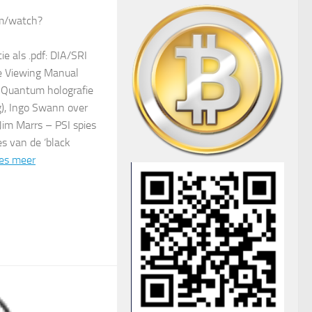
m/watch?
e als .pdf: DIA/SRI
e Viewing Manual
, Quantum holografie
g), Ingo Swann over
 Jim Marrs – PSI spies
es van de ‘black
es meer