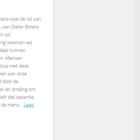
ire over de rol van
, van Dieter Broers.
um vol
ing waarvan wij
 deel kunnen
en. Mensen
-stop met deze
eren van onze
d door de
en en straling om
telt dat ascentie
at de mens…
Lees