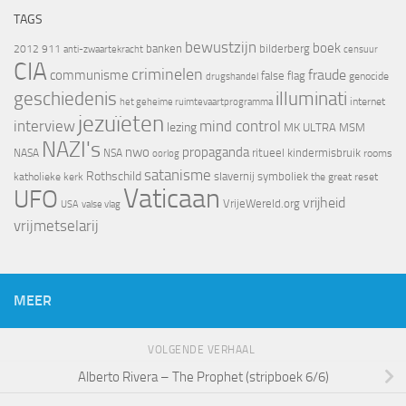
TAGS
bewustzijn
boek
banken
bilderberg
2012
911
censuur
anti-zwaartekracht
CIA
criminelen
fraude
communisme
false flag
genocide
drugshandel
geschiedenis
illuminati
internet
het geheime ruimtevaartprogramma
jezuïeten
interview
mind control
lezing
MK ULTRA
MSM
NAZI's
nwo
propaganda
ritueel kindermisbruik
NASA
NSA
oorlog
rooms
satanisme
Rothschild
slavernij
symboliek
katholieke kerk
the great reset
Vaticaan
UFO
vrijheid
VrijeWereld.org
valse vlag
USA
vrijmetselarij
MEER
VOLGENDE VERHAAL
Alberto Rivera – The Prophet (stripboek 6/6)