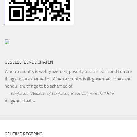
GESELECTEERDE CITATEN
When a country is well-governed, poverty and a mean condition are
things to be ashamed of. When a country is ill-governed, riches and
honour are things to be ashamed of.
—
Confucius
,
“Analects of Confucius, Book VIII”, 475-221 BCE
Volgend citaat »
GEHEIME REGERING