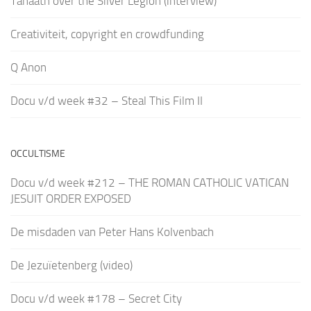
Tanaath over the Silver Legion (interview)
Creativiteit, copyright en crowdfunding
Q Anon
Docu v/d week #32 – Steal This Film II
OCCULTISME
Docu v/d week #212 – THE ROMAN CATHOLIC VATICAN
JESUIT ORDER EXPOSED
De misdaden van Peter Hans Kolvenbach
De Jezuïetenberg (video)
Docu v/d week #178 – Secret City