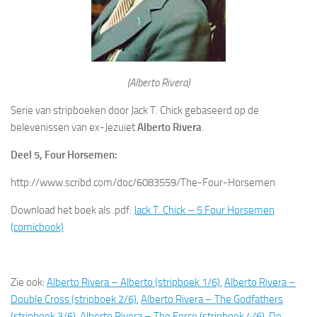
(Alberto Rivera)
Serie van stripboeken door Jack T. Chick gebaseerd op de
belevenissen van ex-Jezuïet
Alberto Rivera
.
Deel 5, Four Horsemen:
http://www.scribd.com/doc/6083559/The-Four-Horsemen
Download het boek als .pdf:
Jack T. Chick – 5 Four Horsemen
(comicbook)
Zie ook:
Alberto Rivera – Alberto (stripboek 1/6)
,
Alberto Rivera –
Double Cross (stripboek 2/6)
,
Alberto Rivera – The Godfathers
(stripboek 3/6)
,
Alberto Rivera – The Force (stripboek 4/6)
,
De