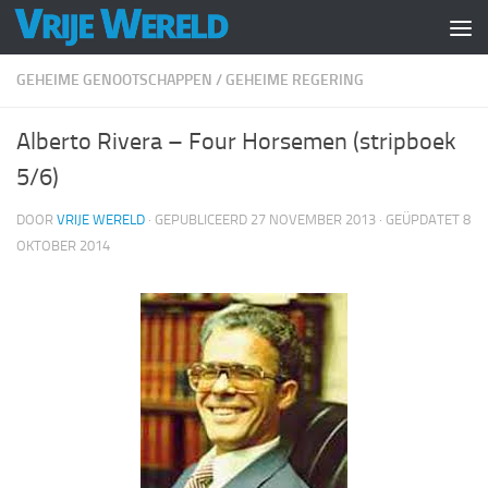
Doorgaan naar inhoud
GEHEIME GENOOTSCHAPPEN
/
GEHEIME REGERING
Alberto Rivera – Four Horsemen (stripboek
5/6)
DOOR
VRIJE WERELD
· GEPUBLICEERD
27 NOVEMBER 2013
· GEÜPDATET
8
OKTOBER 2014