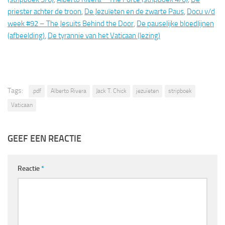
priester achter de troon
,
De Jezuïeten en de zwarte Paus
,
Docu v/d
week #92 – The Jesuits Behind the Door
,
De pauselijke bloedlijnen
(afbeelding)
,
De tyrannie van het Vaticaan (lezing)
Tags:
.pdf
Alberto Rivera
Jack T. Chick
jezuïeten
stripboek
Vaticaan
GEEF EEN REACTIE
Reactie
*