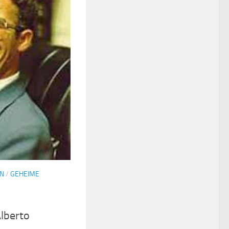
N
/
GEHEIME
Alberto