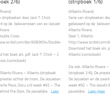
boek 2/6)
(stripboek 1/6)
Rivera)
(Alberto Rivera)
n stripboeken door Jack T. Chick
Serie van stripboeken doo
d op de belevenissen van ex-Jezuïet
gebaseerd op de beleven
Rivera.
Alberto Rivera.
Double Cross:
Deel 1, Alberto:
www.scribd.com/doc/6083654/Double-
http://www.scribd.com/
Download het boek als .pd
 het boek als .pdf: Jack T. Chick – 2
Alberto (comicbook)
ross (comicbook)
Zie ook: Alberto Rivera –
 Alberto Rivera – Alberto (stripboek
(stripboek 2/6), De priest
 priester achter de troon, De Jezuïeten
De Jezuïeten en de zwart
arte Paus, Docu v/d week #92 – The
week #92 – The Jesuits 
Behind the Door, De pauselijke…
Lees
pauselijke…
Lees meer