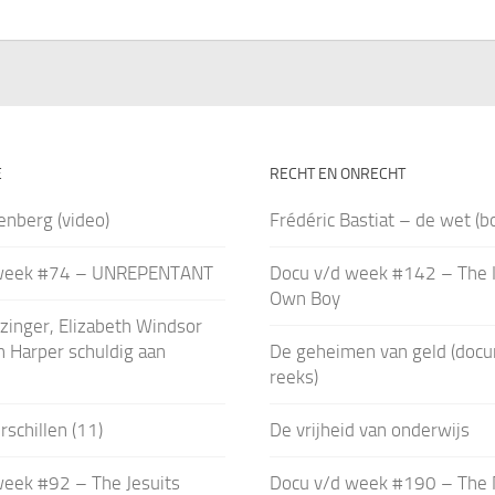
E
RECHT EN ONRECHT
enberg (video)
Frédéric Bastiat – de wet (b
 week #74 – UNREPENTANT
Docu v/d week #142 – The I
Own Boy
zinger, Elizabeth Windsor
 Harper schuldig aan
De geheimen van geld (doc
reeks)
rschillen (11)
De vrijheid van onderwijs
week #92 – The Jesuits
Docu v/d week #190 – The