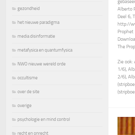
gebaseer
gezondheid
Alberto 
Deel 6, 
het nieuwe paradigma
http://
Prophet
media disinformatie
Download
The Prop
metafysica en quantumfysica
Zie ook:
NWO nieuwe wereld orde
1/6), Al
2/6), Al
occultisme
(stripbo
over de site
(stripbo
overige
psychologie en mind control
recht en onrecht