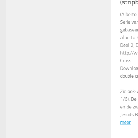
(strip
(Alberto 
Serie va
gebaseer
Alberto 
Deel 2, 
http://
Cross
Download
double c
Zie ook:
1/6), De
en de zw
Jesuits 
meer