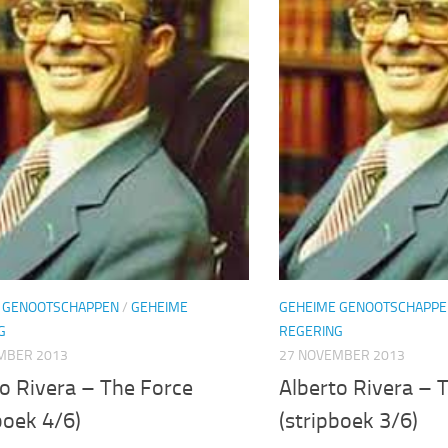
 GENOOTSCHAPPEN
/
GEHEIME
GEHEIME GENOOTSCHAPPE
G
REGERING
MBER 2013
27 NOVEMBER 2013
o Rivera – The Force
Alberto Rivera – 
boek 4/6)
(stripboek 3/6)