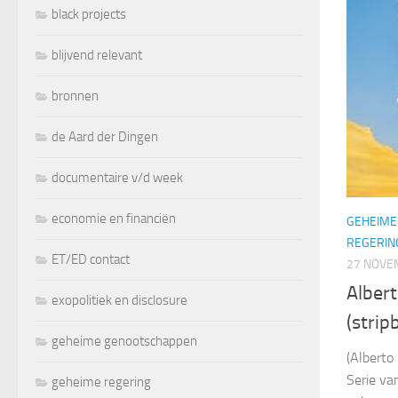
black projects
blijvend relevant
bronnen
de Aard der Dingen
documentaire v/d week
economie en financiën
GEHEIME
REGERIN
ET/ED contact
27 NOVE
Alber
exopolitiek en disclosure
(strip
geheime genootschappen
(Alberto 
Serie va
geheime regering