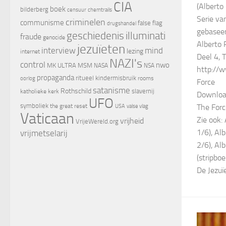
CIA
(Alberto 
boek
bilderberg
censuur
chemtrails
Serie va
criminelen
communisme
false flag
drugshandel
gebaseer
geschiedenis
illuminati
fraude
genocide
Alberto 
jezuïeten
interview
mind
lezing
internet
Deel 4, 
NAZI's
control
nwo
MK ULTRA
MSM
NASA
NSA
http://
propaganda
ritueel kindermisbruik
oorlog
rooms
Force
satanisme
Rothschild
slavernij
katholieke kerk
Download
UFO
symboliek
the great reset
valse vlag
The Forc
USA
Vaticaan
Zie ook:
vrijheid
VrijeWereld.org
1/6), Al
vrijmetselarij
2/6), Al
(stripboe
De Jezu