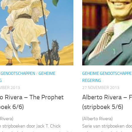
 GENOOTSCHAPPEN
/
GEHEIME
GEHEIME GENOOTSCHAPPE
G
REGERING
MBER 2013
27 NOVEMBER 2013
to Rivera – The Prophet
Alberto Rivera –
boek 6/6)
(stripboek 5/6)
Rivera)
(Alberto Rivera)
n stripboeken door Jack T. Chick
Serie van stripboeken doo