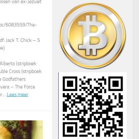
issen van ex-Jezuïet
doc/6083559/The-
f: Jack T. Chick – 5
ok)
Alberto (stripboek
uble Cross (stripboek
he Godfathers
Rivera – The Force
ter…
Lees meer