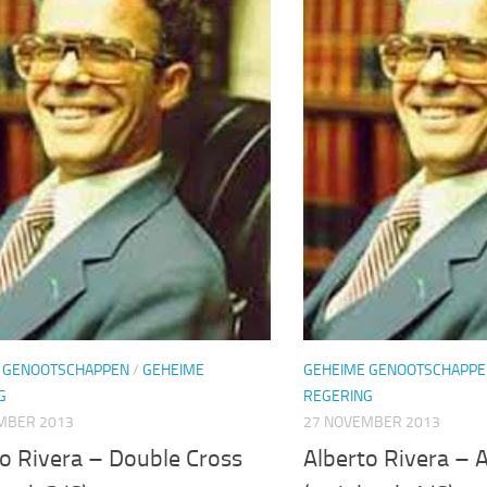
 GENOOTSCHAPPEN
/
GEHEIME
GEHEIME GENOOTSCHAPPE
G
REGERING
MBER 2013
27 NOVEMBER 2013
to Rivera – Double Cross
Alberto Rivera – 