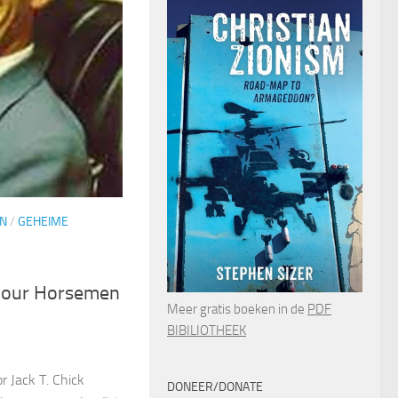
N
/
GEHEIME
 Four Horsemen
Meer gratis boeken in de
PDF
BIBILIOTHEEK
r Jack T. Chick
DONEER/DONATE