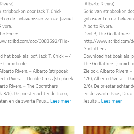
Rivera)
(Alberto Rivera)
n stripboeken door Jack T. Chick
Serie van stripboeken doo
d op de belevenissen van ex-Jezuïet
gebaseerd op de beleven
Rivera.
Alberto Rivera.
The Force:
Deel 3, The Godfathers:
www.scribd.com/doc/6083692/THe-
http://www.scribd.com/
Godfathers
 het boek als .pdf: Jack T. Chick – 4
Download het boek als .pd
e (comicbook)
The Godfathers (comicbo
 Alberto Rivera – Alberto (stripboek
Zie ook: Alberto Rivera – 
berto Rivera – Double Cross (stripboek
1/6), Alberto Rivera – Do
berto Rivera – The Godfathers
2/6), De priester achter d
k 3/6), De priester achter de troon,
en de zwarte Paus, Docu
ïeten en de zwarte Paus…
Lees meer
Jesuits…
Lees meer