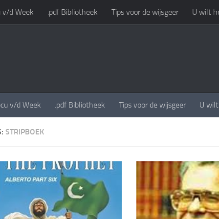
 v/d Week
.pdf Bibliotheek
Tips voor de wijsgeer
U wilt h
cu v/d Week
.pdf Bibliotheek
Tips voor de wijsgeer
U wil
S:
STRIPBOEK