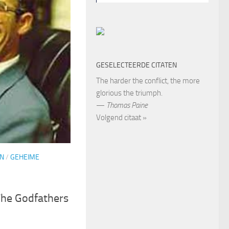
GESELECTEERDE CITATEN
The harder the conflict, the more
glorious the triumph.
—
Thomas Paine
Volgend citaat »
N
/
GEHEIME
The Godfathers