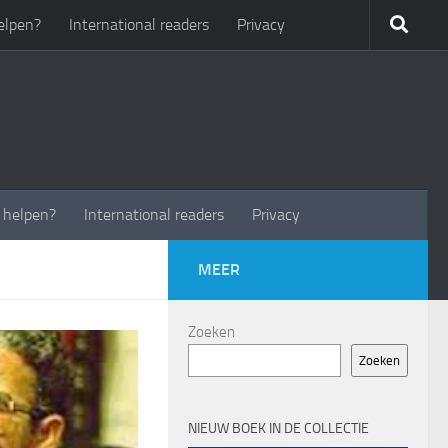
elpen?
International readers
Privacy
t helpen?
International readers
Privacy
MEER
Zoeken
Zoeken
NIEUW BOEK IN DE COLLECTIE