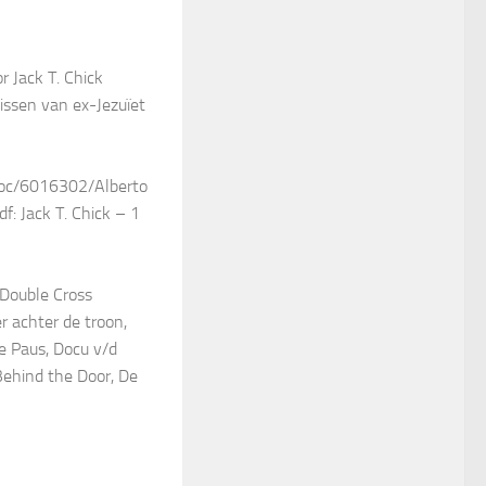
r Jack T. Chick
issen van ex-Jezuïet
doc/6016302/Alberto
f: Jack T. Chick – 1
 Double Cross
er achter de troon,
e Paus, Docu v/d
Behind the Door, De