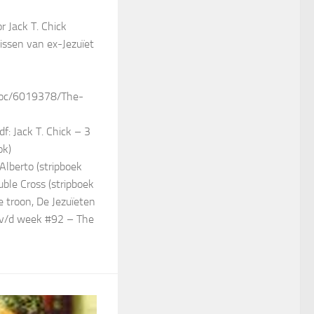
r Jack T. Chick
issen van ex-Jezuïet
doc/6019378/The-
f: Jack T. Chick – 3
ok)
Alberto (stripboek
uble Cross (stripboek
e troon, De Jezuïeten
 v/d week #92 – The