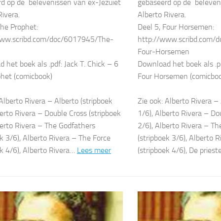
d op de belevenissen van ex-Jezuïet
gebaseerd op de beleven
Rivera.
Alberto Rivera.
The Prophet:
Deel 5, Four Horsemen:
www.scribd.com/doc/6017945/The-
http://www.scribd.com/
Four-Horsemen
 het boek als .pdf: Jack T. Chick – 6
Download het boek als .pd
het (comicbook)
Four Horsemen (comicbo
 Alberto Rivera – Alberto (stripboek
Zie ook: Alberto Rivera – 
berto Rivera – Double Cross (stripboek
1/6), Alberto Rivera – Do
berto Rivera – The Godfathers
2/6), Alberto Rivera – T
ek 3/6), Alberto Rivera – The Force
(stripboek 3/6), Alberto 
ek 4/6), Alberto Rivera…
Lees meer
(stripboek 4/6), De pries