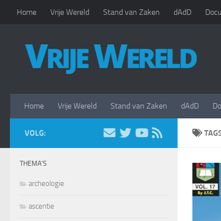
Home
Vrije Wereld
Stand van Zaken
dAdD
Docu
Doorgaan naar inhoud
Home
Vrije Wereld
Stand van Zaken
dAdD
Do
VOLG:
TAG
THEMA’S
archeologie
ascentie