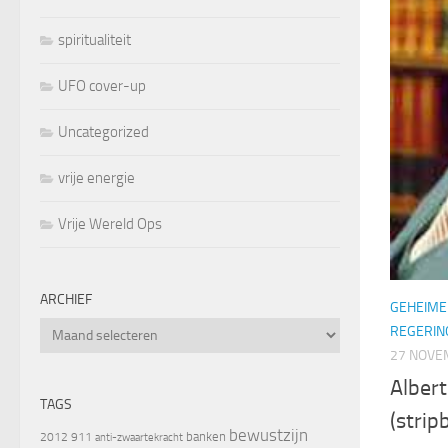
spiritualiteit
UFO cover-up
Uncategorized
vrije energie
Vrije Wereld Ops
ARCHIEF
GEHEIME
Archief
REGERIN
27 NOVE
Albert
TAGS
(strip
bewustzijn
banken
2012
911
anti-zwaartekracht