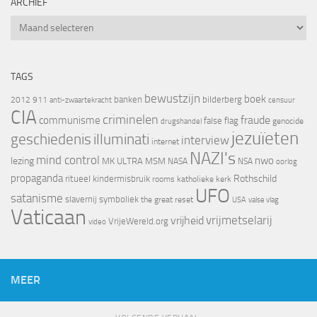
ARCHIEF
Archief
TAGS
bewustzijn
boek
banken
bilderberg
2012
911
censuur
anti-zwaartekracht
CIA
criminelen
fraude
communisme
false flag
genocide
drugshandel
jezuïeten
geschiedenis
illuminati
interview
internet
NAZI's
mind control
nwo
lezing
MK ULTRA
MSM
NASA
NSA
oorlog
propaganda
Rothschild
ritueel kindermisbruik
rooms katholieke kerk
UFO
satanisme
slavernij
symboliek
the great reset
valse vlag
USA
Vaticaan
vrijheid
vrijmetselarij
VrijeWereld.org
video
MEER