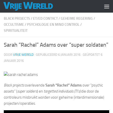
Doorgaan naar inhoud
BLACK PROJECTS
/
ET/ED CONTACT
/
GEHEIME REGERING
/
OCCULTISME
/
PSYCHOLOGIE EN MIND CONTROL
/
SPIRITUALITEIT
Sarah “Rachel” Adams over “super soldaten”
DOOR
VRIJE WERELD
· GEPUBLICEERD
6 JANUARI 2016
· GEÜPDATET
6
JANUARI 2016
Black projects
overlevende
Sarah “Rachel” Adams
over “psychic
assets” (
super soldiers
) en
targetted individuals (TI’s)
die door de
controleurs misbruikt worden voor geheime (interdimensionale)
projecten/operaties.