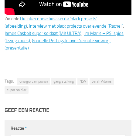
Zie ook:
De interconnecties van de ‘black projects’
(afbeelding)
,
Interview met black projects overlevende “Rachel”
,
James Casbolt super soldaat (MK ULTRA)
,
Jim Marrs – PSI spies
(lezing+boek)
,
Gabrielle Pettingale over ‘remote viewing’
(presentatie)
Tags:
energie vampieren
gang stalking
NSA
Sarah Adams
super soldier
GEEF EEN REACTIE
Reactie
*