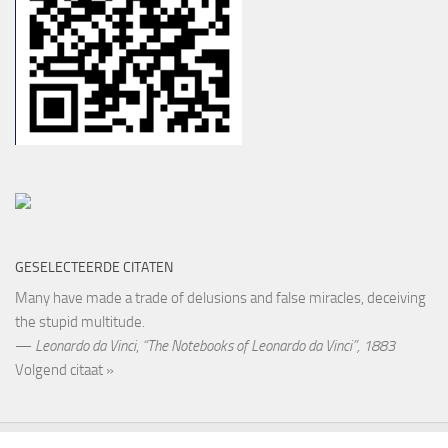
GESELECTEERDE CITATEN
Many have made a trade of delusions and false miracles, deceiving
the stupid multitude.
—
Leonardo da Vinci
,
“The Notebooks of Leonardo da Vinci”, 1883
Volgend citaat »