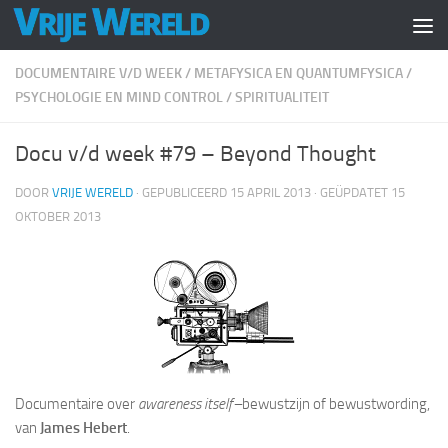
Doorgaan naar inhoud
DOCUMENTAIRE V/D WEEK
/
METAFYSICA EN QUANTUMFYSICA
/
PSYCHOLOGIE EN MIND CONTROL
/
SPIRITUALITEIT
Docu v/d week #79 – Beyond Thought
DOOR
VRIJE WERELD
· GEPUBLICEERD
15 APRIL 2013
· GEÜPDATET
15
OKTOBER 2013
Documentaire over
awareness itself–
bewustzijn of bewustwording,
van
James Hebert
.