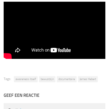
Tags:
awareness itself
bewustzijn
documentaire
James Hebert
GEEF EEN REACTIE