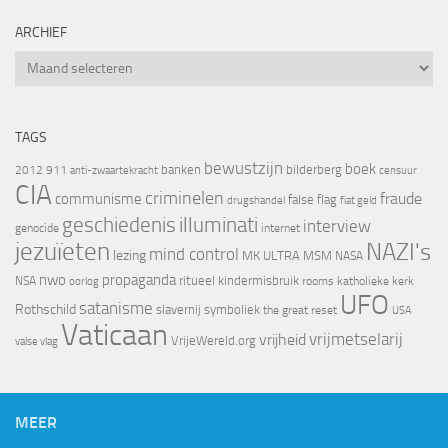
ARCHIEF
Archief
TAGS
bewustzijn
boek
banken
bilderberg
2012
911
censuur
anti-zwaartekracht
CIA
criminelen
fraude
communisme
false flag
drugshandel
fiat geld
geschiedenis
illuminati
interview
genocide
internet
jezuïeten
NAZI's
mind control
lezing
MK ULTRA
MSM
NASA
nwo
propaganda
ritueel kindermisbruik
NSA
oorlog
rooms katholieke kerk
UFO
satanisme
Rothschild
slavernij
symboliek
the great reset
USA
Vaticaan
vrijheid
vrijmetselarij
VrijeWereld.org
valse vlag
MEER