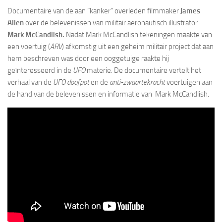
Documentaire van de aan “kanker” overleden filmmaker
James
Allen
over de belevenissen van militair aeronautisch illustrator
Mark McCandlish.
Nadat Mark McCandlish tekeningen maakte van
een voertuig (
ARV
) afkomstig uit een geheim militair project dat aan
hem beschreven was door een ooggetuige raakte hij
geïnteresseerd in de
UFO
materie. De documentaire vertelt het
verhaal van de
UFO doofpot
en de
anti-zwaartekracht
voertuigen aan
de hand van de belevenissen en informatie van Mark McCandlish.