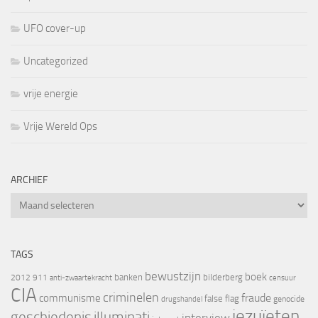
UFO cover-up
Uncategorized
vrije energie
Vrije Wereld Ops
ARCHIEF
Archief
TAGS
bewustzijn
boek
banken
bilderberg
2012
911
censuur
anti-zwaartekracht
CIA
criminelen
fraude
communisme
false flag
genocide
drugshandel
jezuïeten
geschiedenis
illuminati