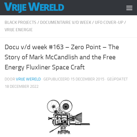
Doorgaan naar inhoud
BLACK PROJECTS
/
DOCUMENTAIRE V/D WEEK
/
UFO COVER-UP
/
VRIJE ENERGIE
Docu v/d week #163 – Zero Point – The
Story of Mark McCandlish and the Free
Energy Fluxliner Space Craft
DOOR
VRIJE WERELD
· GEPUBLICEERD
15 DECEMBER 2015
· GEÜPDATET
18 DECEMBER 2022