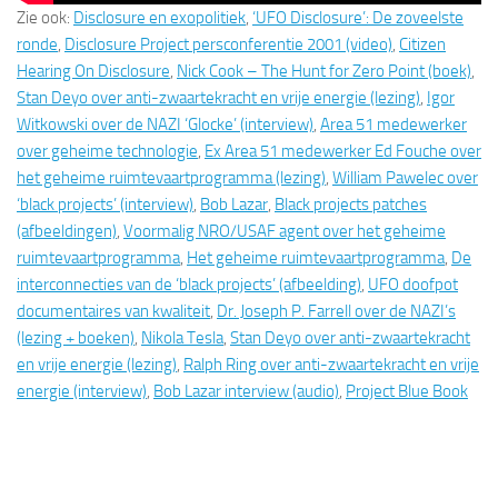
Zie ook:
Disclosure en exopolitiek
,
‘UFO Disclosure’: De zoveelste
ronde
,
Disclosure Project persconferentie 2001 (video)
,
Citizen
Hearing On Disclosure
,
Nick Cook – The Hunt for Zero Point (boek)
,
Stan Deyo over anti-zwaartekracht en vrije energie (lezing)
,
Igor
Witkowski over de NAZI ‘Glocke’ (interview)
,
Area 51 medewerker
over geheime technologie
,
Ex Area 51 medewerker Ed Fouche over
het geheime ruimtevaartprogramma (lezing)
,
William Pawelec over
‘black projects’ (interview)
,
Bob Lazar
,
Black projects patches
(afbeeldingen)
,
Voormalig NRO/USAF agent over het geheime
ruimtevaartprogramma
,
Het geheime ruimtevaartprogramma
,
De
interconnecties van de ‘black projects’ (afbeelding)
,
UFO doofpot
documentaires van kwaliteit
,
Dr. Joseph P. Farrell over de NAZI’s
(lezing + boeken)
,
Nikola Tesla
,
Stan Deyo over anti-zwaartekracht
en vrije energie (lezing)
,
Ralph Ring over anti-zwaartekracht en vrije
energie (interview)
,
Bob Lazar interview (audio)
,
Project Blue Book