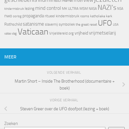
interview
internet
NAZI's
mind control
lezing
MK ULTRA
MSM
NASA
NSA
kindermisbruik
nwo
propaganda
ritueel kindermisbruik
oorlog
rooms katholieke kerk
UFO
satanisme
Rothschild
slavernij
symboliek
the great reset
USA
Vaticaan
vrijheid
vrijmetselarij
VrijeWereld.org
valse vlag
MEER
VOLGENDE VERHAAL
Martin Short – Inside The Brotherhood (documentaire +
boek)
VORIGE VERHAAL
Steven Greer over de UFO doofpot (lezing + boek)
Zoeken