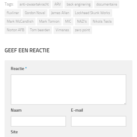
Tags:
anti-zwaartekracht
ARV
back enginering
documentaire
fluxliner
Gordon Noval
James Allen
Lockheed Skunk Works
Mark McCandlish
Mark Tomion
MIC
NAZI's
Nikola Tesla
Norton AFB
Tom bearden
Vimanas
zero point
GEEF EEN REACTIE
Reactie
*
Naam
E-mail
Site