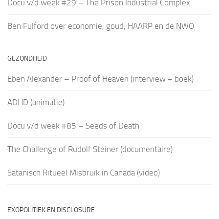
Docu v/d week #29 – The Prison Industrial Complex
Ben Fulford over economie, goud, HAARP en de NWO
GEZONDHEID
Eben Alexander – Proof of Heaven (interview + boek)
ADHD (animatie)
Docu v/d week #85 – Seeds of Death
The Challenge of Rudolf Steiner (documentaire)
Satanisch Ritueel Misbruik in Canada (video)
EXOPOLITIEK EN DISCLOSURE