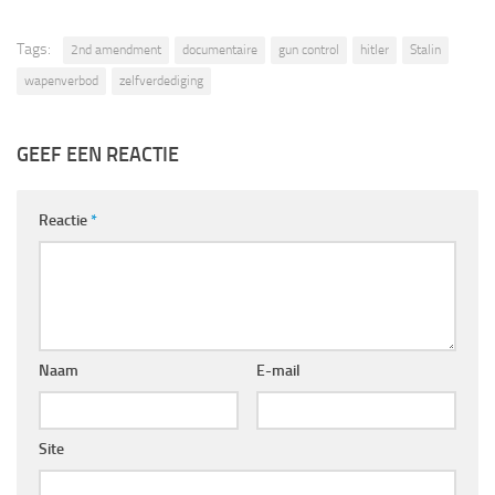
Tags:
2nd amendment
documentaire
gun control
hitler
Stalin
wapenverbod
zelfverdediging
GEEF EEN REACTIE
Reactie
*
Naam
E-mail
Site