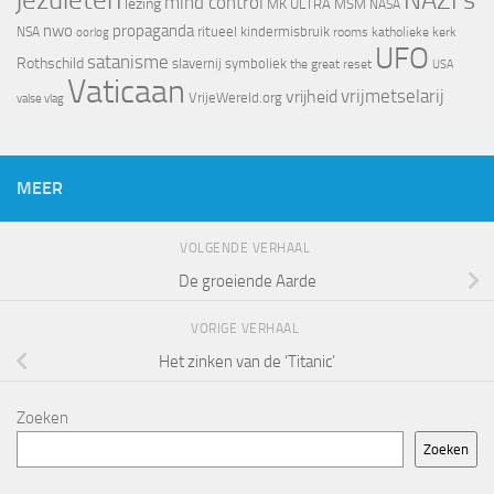
mind control
lezing
MK ULTRA
MSM
NASA
nwo
propaganda
ritueel kindermisbruik
NSA
oorlog
rooms katholieke kerk
UFO
satanisme
Rothschild
slavernij
symboliek
the great reset
USA
Vaticaan
vrijheid
vrijmetselarij
VrijeWereld.org
valse vlag
MEER
VOLGENDE VERHAAL
De groeiende Aarde
VORIGE VERHAAL
Het zinken van de ‘Titanic’
Zoeken
Zoeken