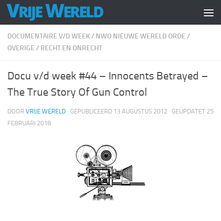
Doorgaan naar inhoud
DOCUMENTAIRE V/D WEEK
/
NWO NIEUWE WERELD ORDE
/
OVERIGE
/
RECHT EN ONRECHT
Docu v/d week #44 – Innocents Betrayed –
The True Story Of Gun Control
DOOR
VRIJE WERELD
· GEPUBLICEERD
13 AUGUSTUS 2012
· GEÜPDATET
25
FEBRUARI 2018