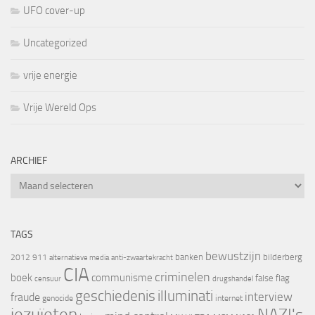
UFO cover-up
Uncategorized
vrije energie
Vrije Wereld Ops
ARCHIEF
Archief
TAGS
bewustzijn
banken
bilderberg
2012
911
alternatieve media
anti-zwaartekracht
CIA
criminelen
boek
communisme
false flag
censuur
drugshandel
geschiedenis
illuminati
interview
fraude
genocide
internet
jezuïeten
NAZI's