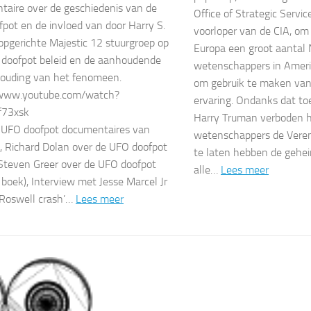
aire over de geschiedenis van de
Office of Strategic Servic
pot en de invloed van door Harry S.
voorloper van de CIA, om 
pgerichte Majestic 12 stuurgroep op
Europa een groot aantal
doofpot beleid en de aanhoudende
wetenschappers in Ameri
ouding van het fenomeen.
om gebruik te maken van
/www.youtube.com/watch?
ervaring. Ondanks dat to
f73xsk
Harry Truman verboden 
 UFO doofpot documentaires van
wetenschappers de Veren
t, Richard Dolan over de UFO doofpot
te laten hebben de gehe
, Steven Greer over de UFO doofpot
alle…
Lees meer
+ boek), Interview met Jesse Marcel Jr
‘Roswell crash’…
Lees meer