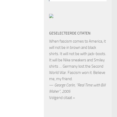
GESELECTEERDE CITATEN
When fascism comes to America, it
will not be in brown and black
shirts. It will not be with jack-boots.
It will be Nike sneakers and Smiley
shirts … Germany lost the Second
World War. Fascism won it. Believe
me, my friend.
—
George Carlin
,
“Real Time with Bill
Maher”, 2005
Volgend citaat »