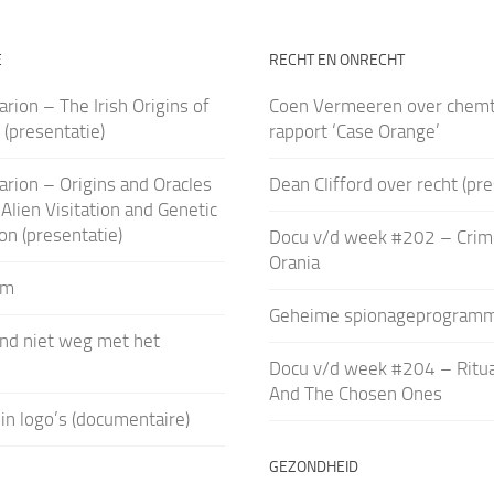
E
RECHT EN ONRECHT
arion – The Irish Origins of
Coen Vermeeren over chemt
n (presentatie)
rapport ‘Case Orange’
arion – Origins and Oracles
Dean Clifford over recht (pre
 Alien Visitation and Genetic
on (presentatie)
Docu v/d week #202 – Crim
Orania
um
Geheime spionageprogramm
ind niet weg met het
Docu v/d week #204 – Ritual
And The Chosen Ones
in logo’s (documentaire)
GEZONDHEID