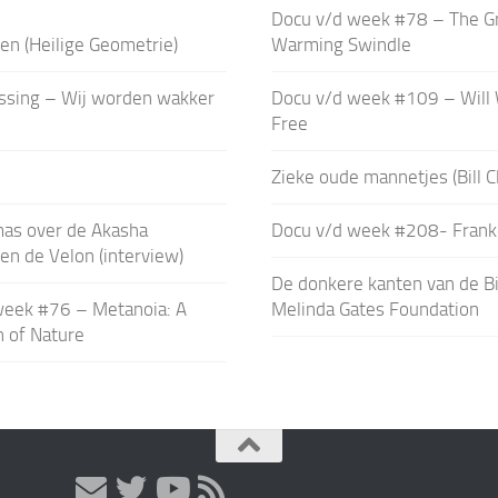
Docu v/d week #78 – The Gr
en (Heilige Geometrie)
Warming Swindle
ssing – Wij worden wakker
Docu v/d week #109 – Will
Free
Zieke oude mannetjes (Bill C
mas over de Akasha
Docu v/d week #208- Frank
en de Velon (interview)
De donkere kanten van de Bi
week #76 – Metanoia: A
Melinda Gates Foundation
 of Nature