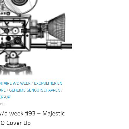
TAIRE V/D WEEK
/
EXOPOLITIEK EN
URE
/
GEHEIME GENOOTSCHAPPEN
/
ER-UP
013
v/d week #93 – Majestic
FO Cover Up