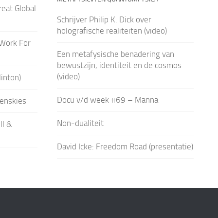
eat Global
Schrijver Philip K. Dick over
holografische realiteiten (video)
 Work For
Een metafysische benadering van
bewustzijn, identiteit en de cosmos
(video)
linton)
Docu v/d week #69 – Manna
enskies
Non-dualiteit
ll &
David Icke: Freedom Road (presentatie)