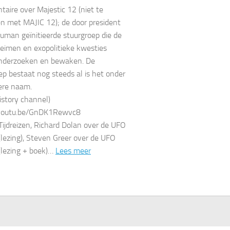
aire over Majestic 12 (niet te
n met MAJIC 12); de door president
uman geïnitieerde stuurgroep die de
imen en exopolitieke kwesties
nderzoeken en bewaken. De
ep bestaat nog steeds al is het onder
ere naam.
History channel)
/youtu.be/GnDK1Rewvc8
 Tijdreizen, Richard Dolan over de UFO
(lezing), Steven Greer over de UFO
(lezing + boek)…
Lees meer