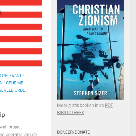
D RELEVANT
/
N
/
GEHEIME
WERELD ORDE
/
Meer gratis boeken in de
PDF
BIBILIOTHEEK
ip
wel: project
DONEER/DONATE
me operatie van de