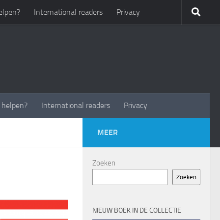
elpen?
International readers
Privacy
t helpen?
International readers
Privacy
MEER
Zoeken
Zoeken
NIEUW BOEK IN DE COLLECTIE