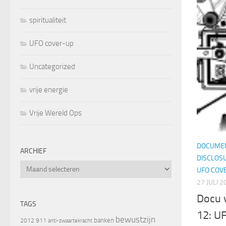
spiritualiteit
UFO cover-up
Uncategorized
vrije energie
Vrije Wereld Ops
DOCUMEN
ARCHIEF
DISCLOS
Archief
UFO COV
27 JULI 2
Docu 
TAGS
12: U
bewustzijn
banken
2012
911
anti-zwaartekracht