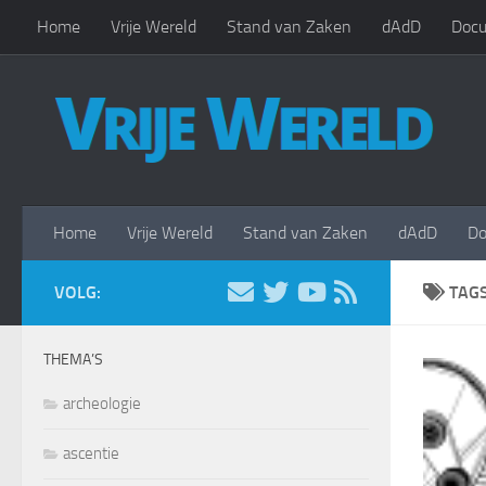
Home
Vrije Wereld
Stand van Zaken
dAdD
Docu
Doorgaan naar inhoud
Home
Vrije Wereld
Stand van Zaken
dAdD
Do
VOLG:
TAG
THEMA’S
archeologie
ascentie