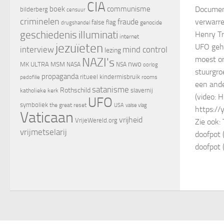
CIA
boek
communisme
Document
bilderberg
censuur
criminelen
fraude
verwarre
false flag
genocide
drugshandel
geschiedenis
illuminati
Henry Tr
internet
jezuïeten
UFO gehe
interview
mind control
lezing
moest o
NAZI's
nwo
MK ULTRA
MSM
NASA
NSA
oorlog
stuurgro
propaganda
ritueel kindermisbruik
rooms
pedofilie
een and
satanisme
Rothschild
slavernij
katholieke kerk
(video: 
UFO
symboliek
the great reset
valse vlag
USA
https:/
Vaticaan
vrijheid
VrijeWereld.org
Zie ook:
vrijmetselarij
doofpot 
doofpot 