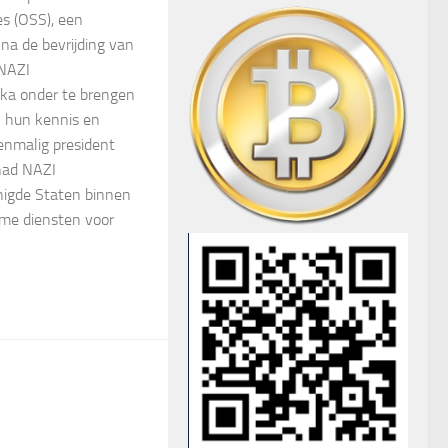
es (OSS), een
na de bevrijding van
 NAZI
ka onder te brengen
 hun kennis en
enmalig president
had NAZI
igde Staten binnen
ime diensten voor