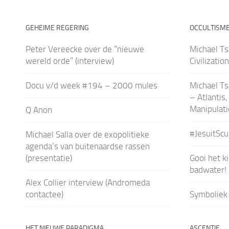
GEHEIME REGERING
OCCULTISM
Peter Vereecke over de “nieuwe
Michael Ts
wereld orde” (interview)
Civilizatio
Docu v/d week #194 – 2000 mules
Michael Ts
– Atlantis,
Manipulati
Q Anon
#JesuitSc
Michael Salla over de exopolitieke
agenda’s van buitenaardse rassen
(presentatie)
Gooi het k
badwater!
Alex Collier interview (Andromeda
contactee)
Symboliek 
HET NIEUWE PARADIGMA
ASCENTIE