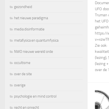
Document
gezondheid
UFO doof
Truman o
het nieuwe paradigma
het UFO 
geheimh
media disinformatie
https:/
v=xzwTl
metafysica en quantumfysica
Zie ook:
kwalitei
NWO nieuwe wereld orde
(lezing)
occultisme
(lezing 
over de 
over de site
overige
psychologie en mind control
recht en onrecht