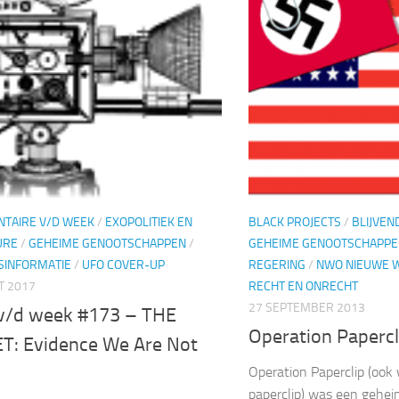
TAIRE V/D WEEK
/
EXOPOLITIEK EN
BLACK PROJECTS
/
BLIJVEN
URE
/
GEHEIME GENOOTSCHAPPEN
/
GEHEIME GENOOTSCHAPPE
ISINFORMATIE
/
UFO COVER-UP
REGERING
/
NWO NIEUWE 
T 2017
RECHT EN ONRECHT
27 SEPTEMBER 2013
v/d week #173 – THE
Operation Papercl
T: Evidence We Are Not
Operation Paperclip (ook 
paperclip) was een gehei