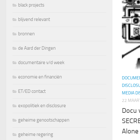
black projects
blijvend relevant
bronnen
de Aard der Dingen
documentaire v/d week
economie en financiën
DOCUMEN
DISCLOS
ET/ED contact
MEDIA D
22 MAAR
exopolitiek en disclosure
Docu 
SECRE
geheime genootschappen
Alone
geheime regering