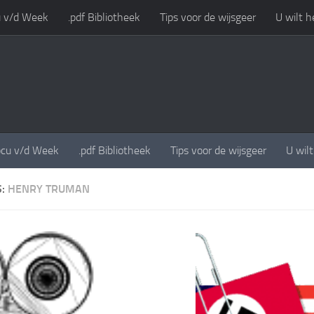
 v/d Week
.pdf Bibliotheek
Tips voor de wijsgeer
U wilt h
cu v/d Week
.pdf Bibliotheek
Tips voor de wijsgeer
U wil
S:
HENRY TRUMAN