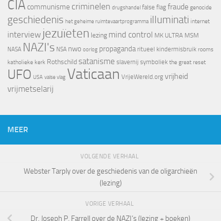
CIA
criminelen
fraude
communisme
false flag
genocide
drugshandel
geschiedenis
illuminati
internet
het geheime ruimtevaartprogramma
jezuïeten
interview
mind control
lezing
MK ULTRA
MSM
NAZI's
nwo
propaganda
ritueel kindermisbruik
NASA
NSA
oorlog
rooms
satanisme
Rothschild
slavernij
symboliek
katholieke kerk
the great reset
Vaticaan
UFO
vrijheid
VrijeWereld.org
valse vlag
USA
vrijmetselarij
MEER
VOLGENDE VERHAAL
Webster Tarply over de geschiedenis van de oligarchieën
(lezing)
VORIGE VERHAAL
Dr. Joseph P. Farrell over de NAZI’s (lezing + boeken)