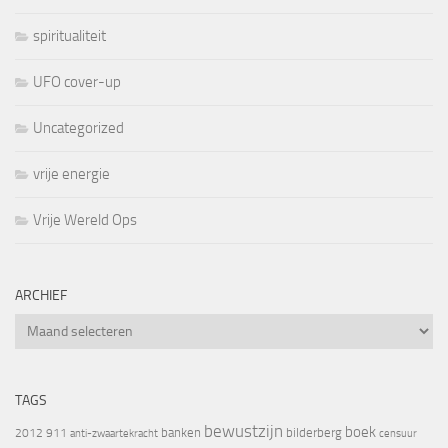
spiritualiteit
UFO cover-up
Uncategorized
vrije energie
Vrije Wereld Ops
ARCHIEF
Archief
TAGS
bewustzijn
boek
banken
bilderberg
2012
911
censuur
anti-zwaartekracht