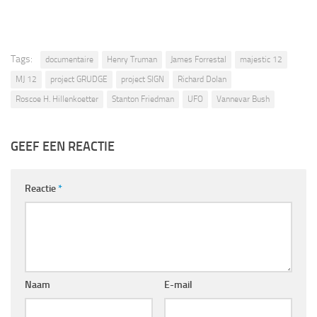
Tags:
documentaire
Henry Truman
James Forrestal
majestic 12
MJ 12
project GRUDGE
project SIGN
Richard Dolan
Roscoe H. Hillenkoetter
Stanton Friedman
UFO
Vannevar Bush
GEEF EEN REACTIE
Reactie
*
Naam
E-mail