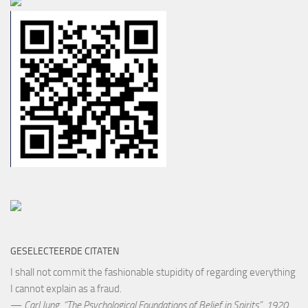
GESELECTEERDE CITATEN
I shall not commit the fashionable stupidity of regarding everything
I cannot explain as a fraud.
—
Carl Jung
,
“The Psychological Foundations of Belief in Spirits”, 1920