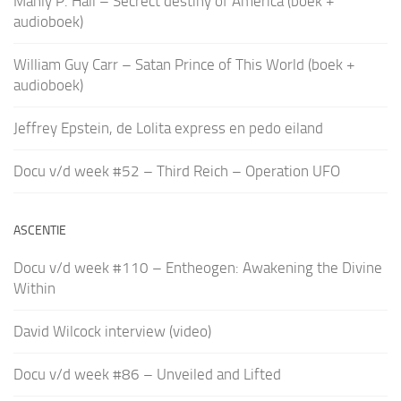
Manly P. Hall – Secrect destiny of America (boek +
audioboek)
William Guy Carr – Satan Prince of This World (boek +
audioboek)
Jeffrey Epstein, de Lolita express en pedo eiland
Docu v/d week #52 – Third Reich – Operation UFO
ASCENTIE
Docu v/d week #110 – Entheogen: Awakening the Divine
Within
David Wilcock interview (video)
Docu v/d week #86 – Unveiled and Lifted