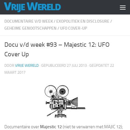
Doorgaan naar inhoud
DOCUMENTAIRE V/D WEEK
/
EXOPOLITIEK EN DISCLOSURE
/
GEHEIME GENOOTSCHAPPEN
/
UFO COVER-UP
Docu v/d week #93 – Majestic 12: UFO
Cover Up
DOOR
VRIJE WERELD
· GEPUBLICEERD
27 JULI 2013
· GEÜPDATET
22
MAART 2017
Documentaire over
Majestic 12
(niet te verwarren met MAJIC 12);