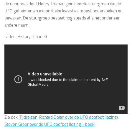
de door president Henry Truman geïnitieerde stuurgroep die de
UFO geheimen en exopolitieke kwesties moest onderzoeken en
bewaken. De stuurgroep bestaat nog steeds al is het onder een
andere naam.
(video: History channel)
Zie ook:
Tijdreizen
,
Richard Dolan over de UFO doofpot (lezing)
,
Steven Greer over de UFO doofpot (lezing + boek)