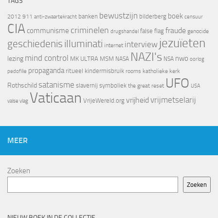
TAGS
bewustzijn
boek
banken
bilderberg
2012
911
censuur
anti-zwaartekracht
CIA
criminelen
fraude
communisme
false flag
genocide
drugshandel
jezuïeten
geschiedenis
illuminati
interview
internet
NAZI's
mind control
nwo
lezing
MK ULTRA
MSM
NASA
NSA
oorlog
propaganda
ritueel kindermisbruik
rooms katholieke kerk
pedofilie
UFO
satanisme
Rothschild
slavernij
symboliek
the great reset
USA
Vaticaan
vrijheid
vrijmetselarij
VrijeWereld.org
valse vlag
MEER
Zoeken
Zoeken
NIEUW BOEK IN DE COLLECTIE