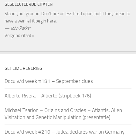
GESELECTEERDE CITATEN
Stand your ground. Don’t fire unless fired upon, but if they mean to
have a war, let it begin here.
—
John Parker
Volgend citaat »
GEHEIME REGERING
Docu v/d week #181 – September clues
Alberto Rivera – Alberto (stripboek 1/6)
Michael Tsarion – Origins and Oracles – Atlantis, Alien
Visitation and Genetic Manipulation (presentatie)
Docu v/d week #210 – Judea declares war on Germany