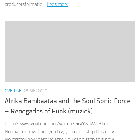
producersformatie…
Lees meer
OVERIGE
25 MEI 2012
Afrika Bambaataa and the Soul Sonic Force
– Renegades of Funk (muziek)
http://www.youtube.com/watch?v=yYzakWz3JxU
No matter how hard you try, you can’t stop this now
No matter how hard you try, you can’t stop this now