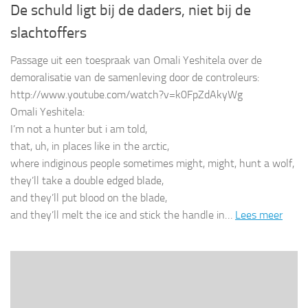
De schuld ligt bij de daders, niet bij de
slachtoffers
Passage uit een toespraak van Omali Yeshitela over de
demoralisatie van de samenleving door de controleurs:
http://www.youtube.com/watch?v=k0FpZdAkyWg
Omali Yeshitela:
I’m not a hunter but i am told,
that, uh, in places like in the arctic,
where indiginous people sometimes might, might, hunt a wolf,
they’ll take a double edged blade,
and they’ll put blood on the blade,
and they’ll melt the ice and stick the handle in…
Lees meer