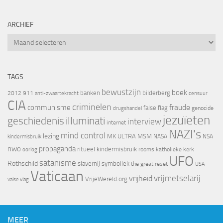
ARCHIEF
Archief
TAGS
bewustzijn
boek
banken
bilderberg
2012
911
censuur
anti-zwaartekracht
CIA
criminelen
fraude
communisme
false flag
genocide
drugshandel
jezuïeten
geschiedenis
illuminati
interview
internet
NAZI's
mind control
lezing
MK ULTRA
MSM
NASA
NSA
kindermisbruik
nwo
propaganda
ritueel kindermisbruik
oorlog
rooms katholieke kerk
UFO
satanisme
Rothschild
slavernij
symboliek
the great reset
USA
Vaticaan
vrijheid
vrijmetselarij
VrijeWereld.org
valse vlag
MEER