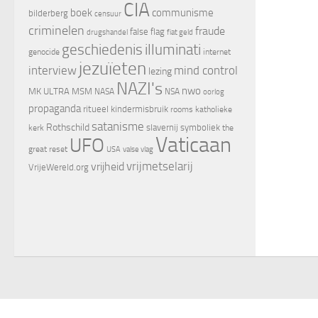
CIA
boek
communisme
bilderberg
censuur
criminelen
fraude
false flag
drugshandel
fiat geld
geschiedenis
illuminati
genocide
internet
jezuïeten
interview
mind control
lezing
NAZI's
nwo
MK ULTRA
MSM
NASA
NSA
oorlog
propaganda
ritueel kindermisbruik
rooms katholieke
satanisme
Rothschild
slavernij
symboliek
kerk
the
Vaticaan
UFO
great reset
valse vlag
USA
vrijheid
vrijmetselarij
VrijeWereld.org