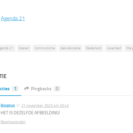
:
Agenda 21
genda 21
boeren
communisme
dekulakisatie
Nederland
roverheid
the 
TIE
cties
1
Pingbacks
0
Bosgeus
21 november 2023 om 20:42
HET IS DEZELFDE AFBEELDING!
Beantwoorden