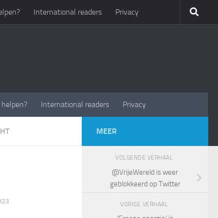
elpen?
International readers
Privacy
t helpen?
International readers
Privacy
CHT
MEER
VOLGENDE VERHAAL
@VrijeWereld is weer
geblokkeerd op Twitter
023
VORIGE VERHAAL