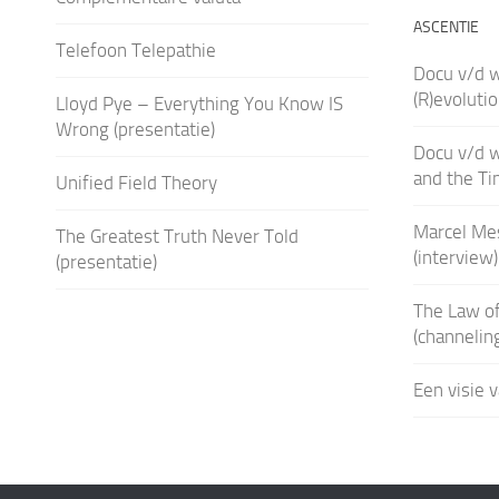
ASCENTIE
Telefoon Telepathie
Docu v/d 
(R)evoluti
Lloyd Pye – Everything You Know IS
Wrong (presentatie)
Docu v/d w
and the Ti
Unified Field Theory
Marcel Me
The Greatest Truth Never Told
(interview)
(presentatie)
The Law of
(channelin
Een visie 