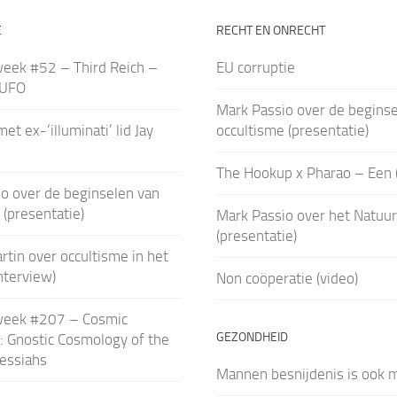
E
RECHT EN ONRECHT
week #52 – Third Reich –
EU corruptie
 UFO
Mark Passio over de beginse
et ex-‘illuminati’ lid Jay
occultisme (presentatie)
The Hookup x Pharao – Een 
o over de beginselen van
 (presentatie)
Mark Passio over het Natuur
(presentatie)
rtin over occultisme in het
nterview)
Non coöperatie (video)
week #207 – Cosmic
GEZONDHEID
: Gnostic Cosmology of the
essiahs
Mannen besnijdenis is ook m