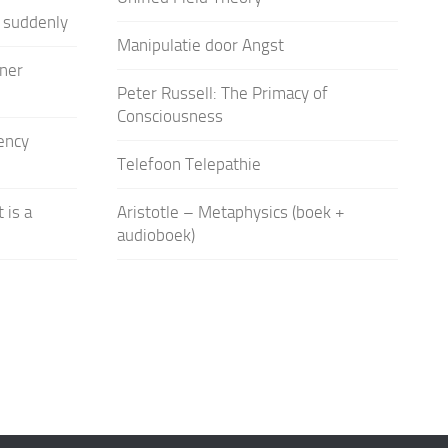
 suddenly
Manipulatie door Angst
iner
Peter Russell: The Primacy of
Consciousness
ency
Telefoon Telepathie
 is a
Aristotle – Metaphysics (boek +
audioboek)