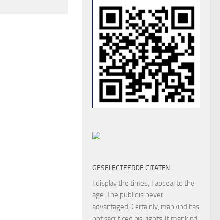
GESELECTEERDE CITATEN
I display the times; I appeal to the
age. The public is never
advantaged. Certainly, mankind has
not sacrificed his rights. If mankind