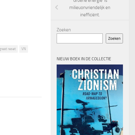
‘Groene energie’ is
milieuonvriendelijk en
inefficiënt.
Zoeken
Zoeken
great reset
VN
NIEUW BOEK IN DE COLLECTIE