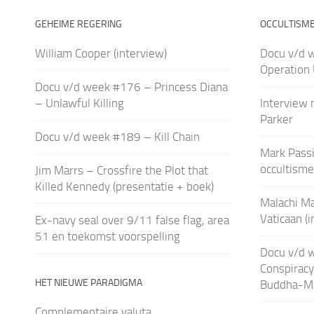
GEHEIME REGERING
OCCULTISM
William Cooper (interview)
Docu v/d 
Operation
Docu v/d week #176 – Princess Diana
– Unlawful Killing
Interview m
Parker
Docu v/d week #189 – Kill Chain
Mark Passi
occultisme
Jim Marrs – Crossfire the Plot that
Killed Kennedy (presentatie + boek)
Malachi Ma
Vaticaan (i
Ex-navy seal over 9/11 false flag, area
51 en toekomst voorspelling
Docu v/d 
Conspiracy
HET NIEUWE PARADIGMA
Buddha-M
Complementaire valuta