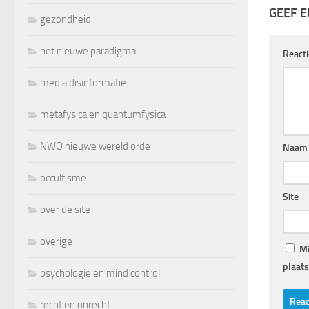
GEEF E
gezondheid
het nieuwe paradigma
React
media disinformatie
metafysica en quantumfysica
NWO nieuwe wereld orde
Naam
occultisme
Site
over de site
overige
Mi
plaats
psychologie en mind control
recht en onrecht