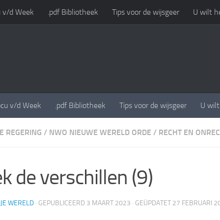
 v/d Week
.pdf Bibliotheek
Tips voor de wijsgeer
U wilt h
cu v/d Week
.pdf Bibliotheek
Tips voor de wijsgeer
U wil
E REGERING
/
NWO NIEUWE WERELD ORDE
/
RECHT EN ONRE
k de verschillen (9)
IJE WERELD
· GEPUBLICEERD
3 MAART 2023
· GEÜPDATET
27 FEBRUARI 2