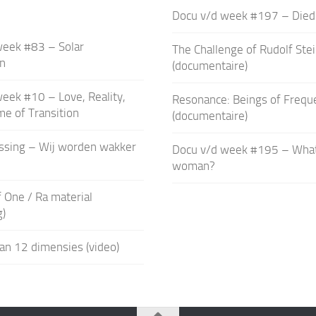
Docu v/d week #197 – Died
week #83 – Solar
The Challenge of Rudolf Ste
on
(documentaire)
eek #10 – Love, Reality,
Resonance: Beings of Frequ
me of Transition
(documentaire)
ssing – Wij worden wakker
Docu v/d week #195 – What
woman?
 One / Ra material
g)
van 12 dimensies (video)