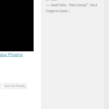
—
Adolf Hitler
,
“Mein Kampf”, 1943
Volgend citaat »
New Phoenix
kooi van Faraday