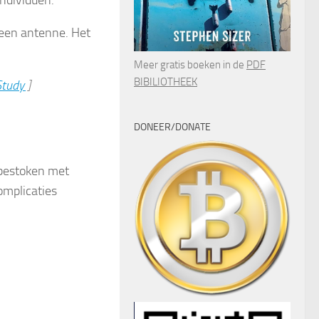
 een antenne. Het
Meer gratis boeken in de
PDF
BIBILIOTHEEK
Study
]
DONEER/DONATE
 bestoken met
omplicaties