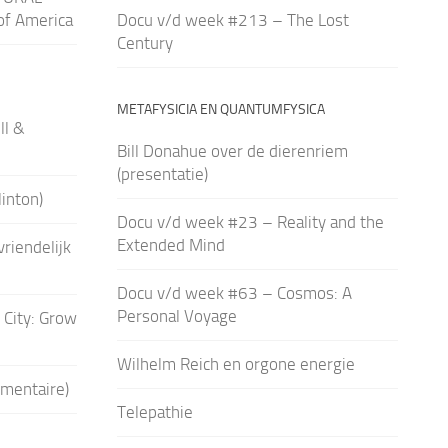
of America
Docu v/d week #213 – The Lost
Century
METAFYSICIA EN QUANTUMFYSICA
ll &
Bill Donahue over de dierenriem
(presentatie)
linton)
Docu v/d week #23 – Reality and the
Extended Mind
vriendelijk
Docu v/d week #63 – Cosmos: A
Personal Voyage
 City: Grow
Wilhelm Reich en orgone energie
umentaire)
Telepathie