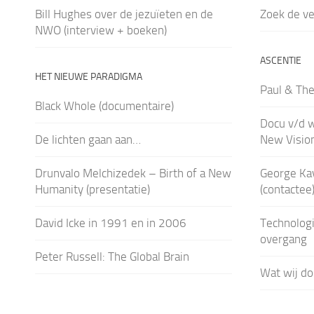
Bill Hughes over de jezuïeten en de
Zoek de ver
NWO (interview + boeken)
ASCENTIE
HET NIEUWE PARADIGMA
Paul & Th
Black Whole (documentaire)
Docu v/d 
De lichten gaan aan…
New Vision
Drunvalo Melchizedek – Birth of a New
George Kav
Humanity (presentatie)
(contactee
David Icke in 1991 en in 2006
Technologi
overgang
Peter Russell: The Global Brain
Wat wij do