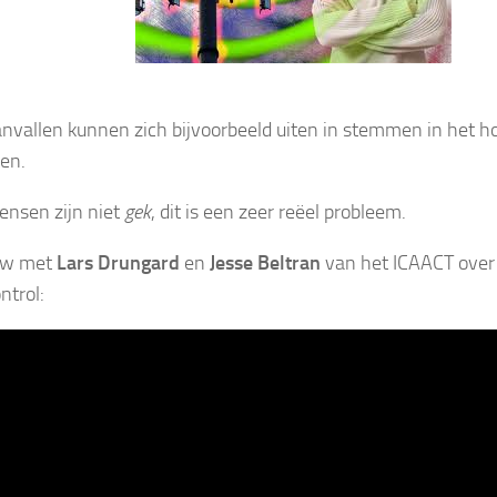
nvallen kunnen zich bijvoorbeeld uiten in stemmen in het h
ken.
nsen zijn niet
gek
, dit is een zeer reëel probleem.
iew met
Lars Drungard
en
Jesse Beltran
van het ICAACT over 
ntrol: