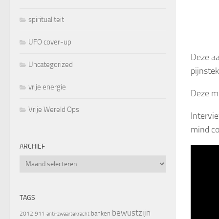
spiritualiteit
UFO cover-up
Deze aa
Uncategorized
pijnste
vrije energie
Deze me
Vrije Wereld Ops
Interv
mind co
ARCHIEF
Archief
TAGS
bewustzijn
banken
2012
911
anti-zwaartekracht