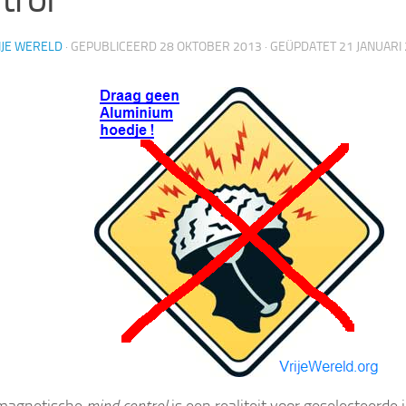
IJE WERELD
· GEPUBLICEERD
28 OKTOBER 2013
· GEÜPDATET
21 JANUARI
omagnetische
mind control
is een realiteit voor geselecteerde 