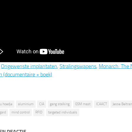
:
Ongewenste implantaten
,
Stralingswapens
,
Monarch: The 
 (documentaire + boek)
lu hoedje
aluminium
CIA
gang stalking
GSM mast
ICAACT
Jesse Beltran
gard
mind control
RFID
targeted individuals