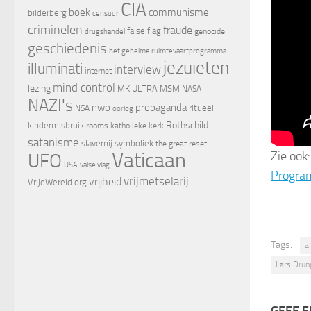
CIA
boek
communisme
bilderberg
censuur
criminelen
fraude
false flag
genocide
drugshandel
geschiedenis
het geheime ruimtevaartprogramma
jezuïeten
illuminati
interview
internet
mind control
lezing
MK ULTRA
MSM
NASA
NAZI's
nwo
propaganda
ritueel
NSA
oorlog
Rothschild
kindermisbruik
rooms katholieke kerk
satanisme
slavernij
symboliek
the great reset
Vaticaan
Zie ook
UFO
valse vlag
USA
Program
vrijheid
vrijmetselarij
VrijeWereld.org
Tags:
a
Lars Drun