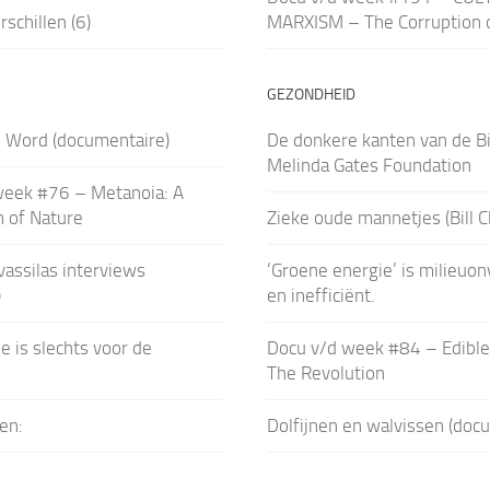
schillen (6)
MARXISM – The Corruption 
GEZONDHEID
e Word (documentaire)
De donkere kanten van de Bi
Melinda Gates Foundation
week #76 – Metanoia: A
 of Nature
Zieke oude mannetjes (Bill C
assilas interviews
‘Groene energie’ is milieuon
)
en inefficiënt.
e is slechts voor de
Docu v/d week #84 – Edible
The Revolution
en:
Dolfijnen en walvissen (doc