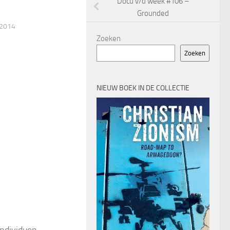
Docu v/d week #106 –
Grounded
 2014
Zoeken
Zoeken
NIEUW BOEK IN DE COLLECTIE
individuen.