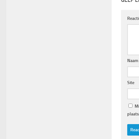
GEEF E
React
Naam
Site
Mi
plaats