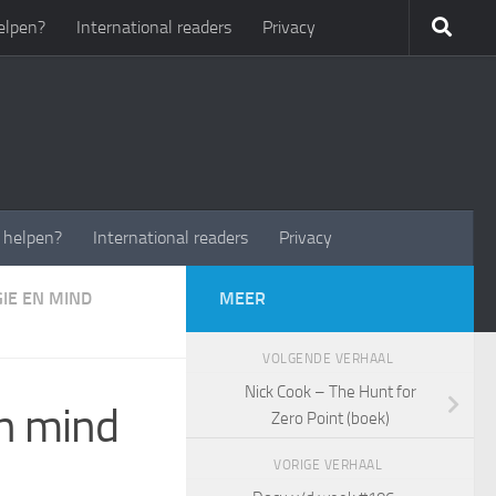
elpen?
International readers
Privacy
t helpen?
International readers
Privacy
IE EN MIND
MEER
VOLGENDE VERHAAL
Nick Cook – The Hunt for
en mind
Zero Point (boek)
VORIGE VERHAAL