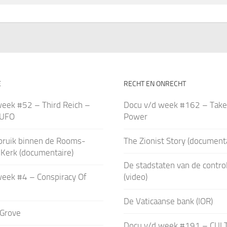
E
RECHT EN ONRECHT
week #52 – Third Reich –
Docu v/d week #162 – Take
 UFO
Power
bruik binnen de Rooms-
The Zionist Story (documenta
 Kerk (documentaire)
De stadstaten van de contro
week #4 – Conspiracy Of
(video)
De Vaticaanse bank (IOR)
Grove
Docu v/d week #191 – CUL