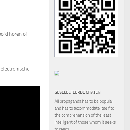
oofd horen of
electronische
GESELECTEERDE CITATEN
All propaganda has to be popular
and has to accommodate itself to
the comprehension of the least
intelligent of those whom it seeks
to reach.