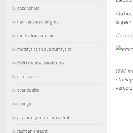
gezondheid
Alu hoe
is geen
het nieuwe paradigma
[Zie ook
media disinformatie
metafysica en quantumfysica
NWO nieuwe wereld orde
GSM ant
occultisme
straling
veroorz
over de site
overige
psychologie en mind control
recht en onrecht