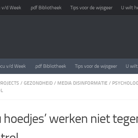
 v/d Week
.pdf Bibliotheek
Tips voor de wijsgeer
U wilt h
cu v/d Week
.pdf Bibliotheek
Tips voor de wijsgeer
U wil
PROJECTS
/
GEZONDHEID
/
MEDIA DISINFORMATIE
/
PSYCHOLOG
OL
u hoedjes’ werken niet teg
trol