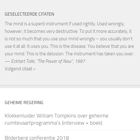
GESELECTEERDE CITATEN
The mind is a superb instrument if used rightly. Used wrongly,
however, it becomes very destructive. To put it more accurately, it
is not so much that you use your mind wrongly – you usually don’t
use it at all. It uses you. This is the disease. You believe that you are
your mind. This is the delusion. The instrument has taken you over.
—
Eckhart Tolle
,
“The Power of Now”, 1997
Volgend citaat »
GEHEIME REGERING
Klokkenluider William Tompkins over geheime
ruimtevaartprogramma’s (interview + boek)
Bilderberg conferentie 2018