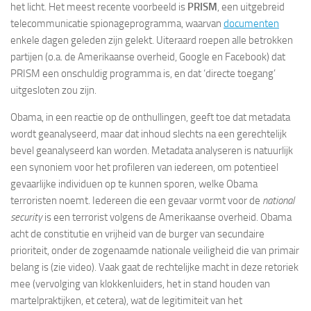
het licht. Het meest recente voorbeeld is
PRISM
, een uitgebreid
telecommunicatie spionageprogramma, waarvan
documenten
enkele dagen geleden zijn gelekt. Uiteraard roepen alle betrokken
partijen (o.a. de Amerikaanse overheid, Google en Facebook) dat
PRISM een onschuldig programma is, en dat ‘directe toegang’
uitgesloten zou zijn.
Obama, in een reactie op de onthullingen, geeft toe dat metadata
wordt geanalyseerd, maar dat inhoud slechts na een gerechtelijk
bevel geanalyseerd kan worden. Metadata analyseren is natuurlijk
een synoniem voor het profileren van iedereen, om potentieel
gevaarlijke individuen op te kunnen sporen, welke Obama
terroristen noemt. Iedereen die een gevaar vormt voor de
national
security
is een terrorist volgens de Amerikaanse overheid. Obama
acht de constitutie en vrijheid van de burger van secundaire
prioriteit, onder de zogenaamde nationale veiligheid die van primair
belang is (zie video). Vaak gaat de rechtelijke macht in deze retoriek
mee (vervolging van klokkenluiders, het in stand houden van
martelpraktijken, et cetera), wat de legitimiteit van het