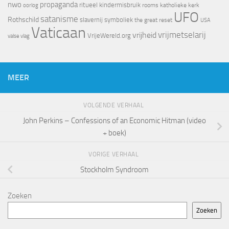
nwo
propaganda
ritueel kindermisbruik
oorlog
rooms katholieke kerk
UFO
satanisme
Rothschild
slavernij
symboliek
the great reset
USA
Vaticaan
vrijheid
vrijmetselarij
VrijeWereld.org
valse vlag
MEER
VOLGENDE VERHAAL
John Perkins – Confessions of an Economic Hitman (video
+ boek)
VORIGE VERHAAL
Stockholm Syndroom
Zoeken
Zoeken