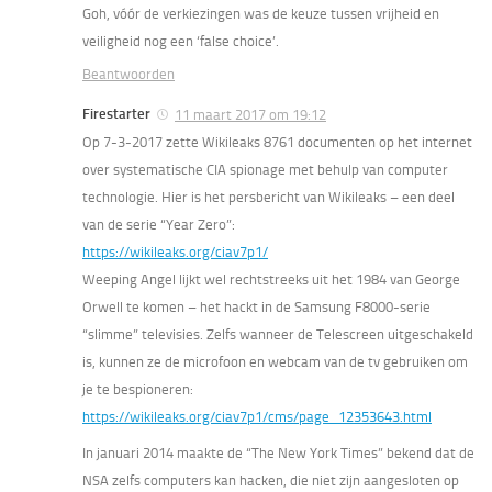
Goh, vóór de verkiezingen was de keuze tussen vrijheid en
veiligheid nog een ‘false choice’.
Beantwoorden
Firestarter
11 maart 2017 om 19:12
Op 7-3-2017 zette Wikileaks 8761 documenten op het internet
over systematische CIA spionage met behulp van computer
technologie. Hier is het persbericht van Wikileaks – een deel
van de serie “Year Zero”:
https://wikileaks.org/ciav7p1/
Weeping Angel lijkt wel rechtstreeks uit het 1984 van George
Orwell te komen – het hackt in de Samsung F8000-serie
“slimme” televisies. Zelfs wanneer de Telescreen uitgeschakeld
is, kunnen ze de microfoon en webcam van de tv gebruiken om
je te bespioneren:
https://wikileaks.org/ciav7p1/cms/page_12353643.html
In januari 2014 maakte de “The New York Times” bekend dat de
NSA zelfs computers kan hacken, die niet zijn aangesloten op