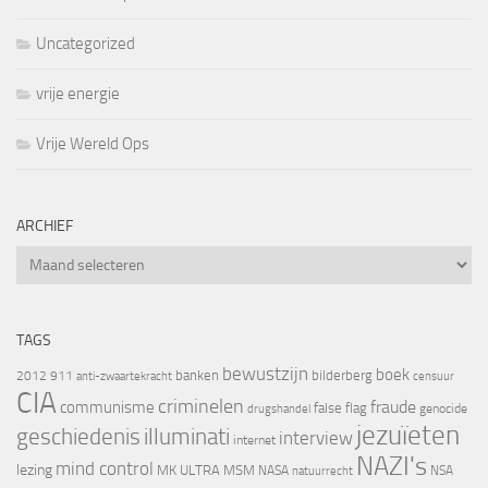
Uncategorized
vrije energie
Vrije Wereld Ops
ARCHIEF
Archief
TAGS
bewustzijn
boek
banken
bilderberg
2012
911
censuur
anti-zwaartekracht
CIA
criminelen
fraude
communisme
false flag
genocide
drugshandel
jezuïeten
geschiedenis
illuminati
interview
internet
NAZI's
mind control
lezing
MK ULTRA
MSM
NASA
NSA
natuurrecht