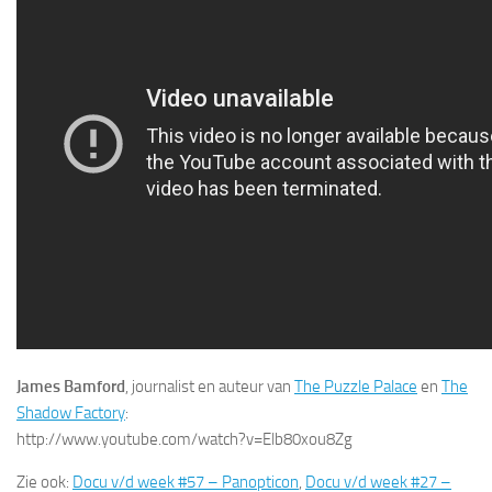
James Bamford
, journalist en auteur van
The Puzzle Palace
en
The
Shadow Factory
:
http://www.youtube.com/watch?v=Elb80xou8Zg
Zie ook:
Docu v/d week #57 – Panopticon
,
Docu v/d week #27 –