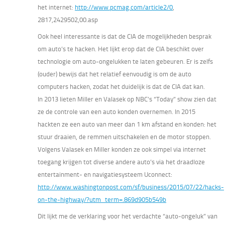
het internet:
http://www.pcmag.com/article2/0
,
2817,2429502,00.asp
Ook heel interessante is dat de CIA de mogelijkheden besprak
om auto’s te hacken. Het lijkt erop dat de CIA beschikt over
technologie om auto-ongelukken te laten gebeuren. Er is zelfs
(ouder) bewijs dat het relatief eenvoudig is om de auto
computers hacken, zodat het duidelijk is dat de CIA dat kan.
In 2013 lieten Miller en Valasek op NBC’s “Today” show zien dat
ze de controle van een auto konden overnemen. In 2015
hackten ze een auto van meer dan 1 km afstand en konden: het
stuur draaien, de remmen uitschakelen en de motor stoppen.
Volgens Valasek en Miller konden ze ook simpel via internet
toegang krijgen tot diverse andere auto’s via het draadloze
entertainment- en navigatiesysteem Uconnect:
http://www.washingtonpost.com/sf/business/2015/07/22/hacks-
on-the-highway/?utm_term=.869d905b549b
Dit lijkt me de verklaring voor het verdachte “auto-ongeluk” van