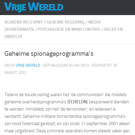
Doorgaan naar inhoud
BLIJVEND RELEVANT
/
GEHEIME REGERING
/
MEDIA
DISINFORMATIE
/
PSYCHOLOGIE EN MIND CONTROL
/
RECHT EN
ONRECHT
Geheime spionageprogramma’s
DOOR
VRIJE WERELD
· GEPUBLICEERD
8 JUNI 2013
· GEÜPDATET
30
MAART 2022
Tijdens de koude oorlog waren het ‘de communisten’ die middels
geheime overheidsprogramma’s (
ECHELON
) bespioneerd dienden
te worden. Inmiddels zijn het ‘de terroristen’, en iedereen is
verdacht. Geheime militaire binnenlandse spionageprogramma’s
zijn nooit helemaal gestopt, en zijn sinds 11 september 2001 alleen
maar uitgebreid. Deze criminele operaties komen steeds vaker aan