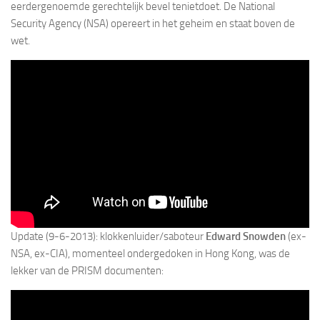
eerdergenoemde gerechtelijk bevel tenietdoet. De National
Security Agency (NSA) opereert in het geheim en staat boven de
wet.
Update (9-6-2013): klokkenluider/saboteur
Edward Snowden
(ex-
NSA, ex-CIA), momenteel ondergedoken in Hong Kong, was de
lekker van de PRISM documenten: