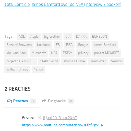
Total Contrôle
,
James Bamford over de NSA (interview + boeken)
Tags:
AOL
Apple
big brother
CIA
DARPA
ECHELON
Edward Snowden
facebook
FBI
FISA
Google
James Bamford
klokkenluider
Microsoft
NSA
PRISM
privacy
project MINARET
project SHAMROCK
Stellar Wind
Thomas Drake
Trailblazer
Verizon
William Binney
Yahoo
2 REACTIES
Reacties
2
Pingbacks
0
Anoniem
8 juni 2013 om 20:47
https://www.youtube.com/watch?v=B6fnfVJzZT4