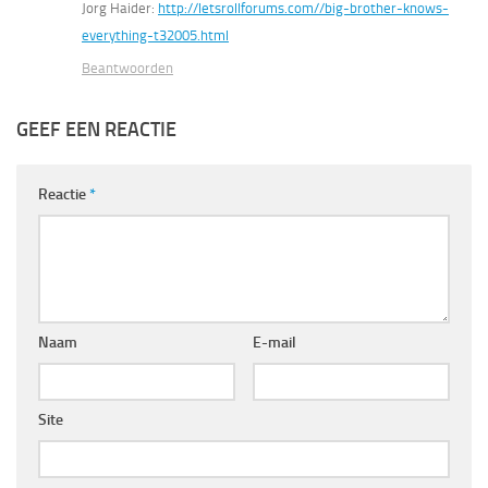
Jorg Haider:
http://letsrollforums.com//big-brother-knows-
everything-t32005.html
Beantwoorden
GEEF EEN REACTIE
Reactie
*
Naam
E-mail
Site