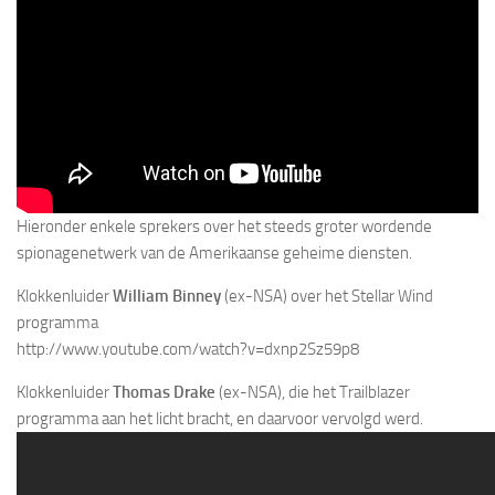
Hieronder enkele sprekers over het steeds groter wordende
spionagenetwerk van de Amerikaanse geheime diensten.
Klokkenluider
William Binney
(ex-NSA) over het Stellar Wind
programma
http://www.youtube.com/watch?v=dxnp2Sz59p8
Klokkenluider
Thomas Drake
(ex-NSA), die het Trailblazer
programma aan het licht bracht, en daarvoor vervolgd werd.