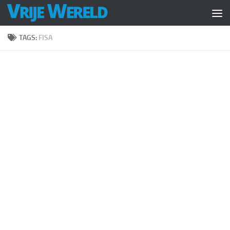
Doorgaan naar inhoud
TAGS:
FISA