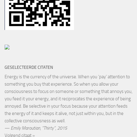
GESELECTEERDE CITATEN
Energy is the currency of the universe. When you ‘pay’ attention to
something you buy that experience. So when you allow your
consciousness to focus on someone or something that annoys you,
you feed it your energy, and it reciprocates the experience of being
annoyed. Be selective in your focus because your attention feeds
the energy of it and keeps it alive, not just within you, but in the
collective consciousness as well.
—
Emily Maroutian
,
“Thirty”, 2015
Volgend citaat »