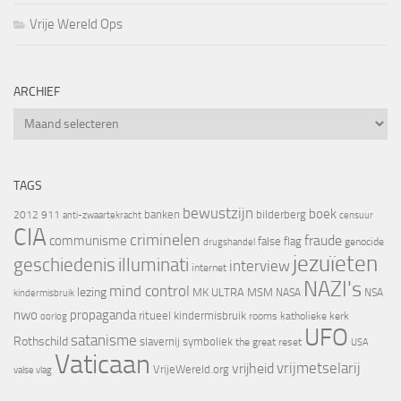
Vrije Wereld Ops
ARCHIEF
Archief
TAGS
bewustzijn
boek
banken
bilderberg
2012
911
censuur
anti-zwaartekracht
CIA
criminelen
fraude
communisme
false flag
genocide
drugshandel
jezuïeten
geschiedenis
illuminati
interview
internet
NAZI's
mind control
lezing
MK ULTRA
MSM
NASA
NSA
kindermisbruik
nwo
propaganda
ritueel kindermisbruik
oorlog
rooms katholieke kerk
UFO
satanisme
Rothschild
slavernij
symboliek
the great reset
USA
Vaticaan
vrijheid
vrijmetselarij
VrijeWereld.org
valse vlag