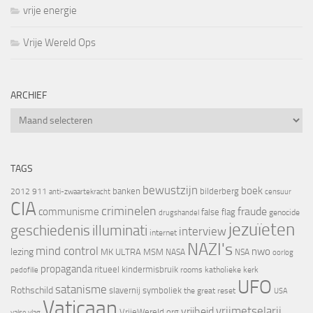
vrije energie
Vrije Wereld Ops
ARCHIEF
Archief
TAGS
bewustzijn
boek
banken
bilderberg
2012
911
censuur
anti-zwaartekracht
CIA
criminelen
fraude
communisme
false flag
genocide
drugshandel
jezuïeten
geschiedenis
illuminati
interview
internet
NAZI's
mind control
nwo
lezing
MK ULTRA
MSM
NASA
NSA
oorlog
propaganda
ritueel kindermisbruik
rooms katholieke kerk
pedofilie
UFO
satanisme
Rothschild
slavernij
symboliek
the great reset
USA
Vaticaan
vrijheid
vrijmetselarij
VrijeWereld.org
valse vlag