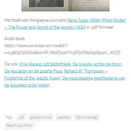
Het boek van Hongaarse journalist
Rene Fulop-Miller (Philip Muller)
– The Power and Secret of the Jesuits (1930)
in .pdf formaat.
Audio boek:
https://www.youtube.com/watch?
v=Ly8ZqOjGXOo&list=PLYB0IZsz6YVUjP2xOKpXqsfjpym_lVCZS
Zie ook:
Vrije Wereld .pdf Bibliotheek
,
De priester achter de troon
,
De Jezuïeten en de zwarte Paus
,
Richard W. Thompson –
Footprints of the Jesuits (boek)
,
De moorddadige geschiedenis van
de Jezuïeten orde (video)
Tags:
.pdf
Ignatius Loyola
jezuïeten
Moral theology
Rene Fulop-Miller