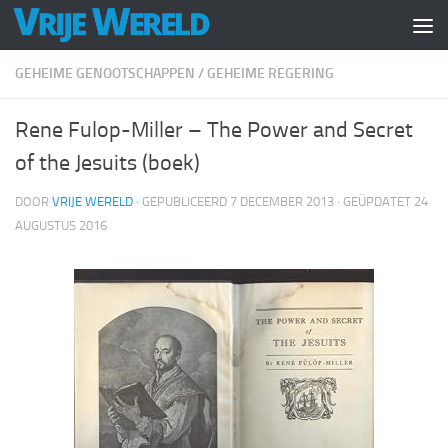
Doorgaan naar inhoud
GEHEIME GENOOTSCHAPPEN
/
GEHEIME REGERING
Rene Fulop-Miller – The Power and Secret
of the Jesuits (boek)
DOOR
VRIJE WERELD
· GEPUBLICEERD
7 DECEMBER 2013
· GEÜPDATET
24
AUGUSTUS 2016