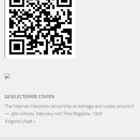
GESELECTEERDE CITATEN
The Internet interprets censorship as damage and routes around it.
—
John Gilmore
,
Interview met Time Magazine, 1993
Volgend citaat »