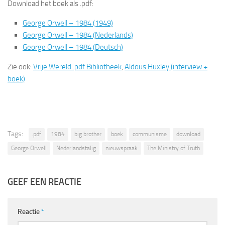
Download het boek als .pdf:
George Orwell – 1984 (1949)
George Orwell – 1984 (Nederlands)
George Orwell – 1984 (Deutsch)
Zie ook:
Vrije Wereld .pdf Bibliotheek
,
Aldous Huxley (interview +
boek)
Tags:
.pdf
1984
big brother
boek
communisme
download
George Orwell
Nederlandstalig
nieuwspraak
The Ministry of Truth
GEEF EEN REACTIE
Reactie
*