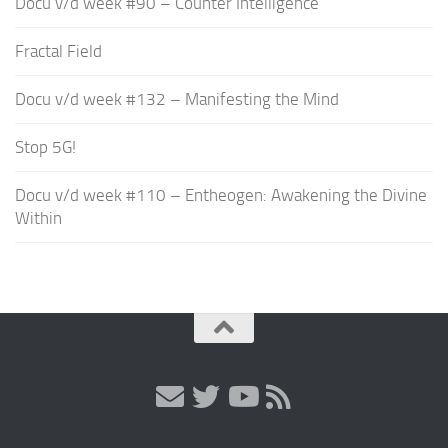
Docu v/d week #90 – Counter Intelligence
Fractal Field
Docu v/d week #132 – Manifesting the Mind
Stop 5G!
Docu v/d week #110 – Entheogen: Awakening the Divine
Within