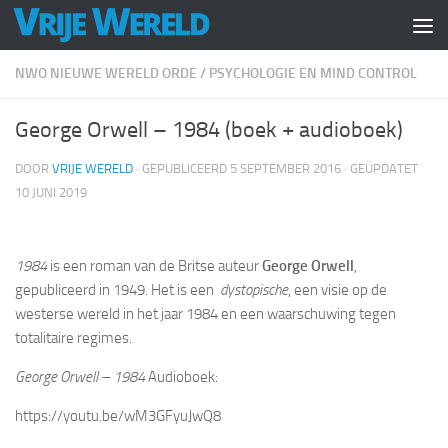
Doorgaan naar inhoud
NWO NIEUWE WERELD ORDE
/
PSYCHOLOGIE EN MIND CONTROL
George Orwell – 1984 (boek + audioboek)
DOOR
VRIJE WERELD
· GEPUBLICEERD
5 SEPTEMBER 2016
· GEÜPDATET
10 JUNI 2019
1984
is een roman van de Britse auteur
George Orwell
,
gepubliceerd in 1949. Het is een
dystopische
, een visie op de
westerse wereld in het jaar 1984 en een waarschuwing tegen
totalitaire regimes.
George Orwell – 1984
Audioboek:
https://youtu.be/wM3GFyuJwQ8