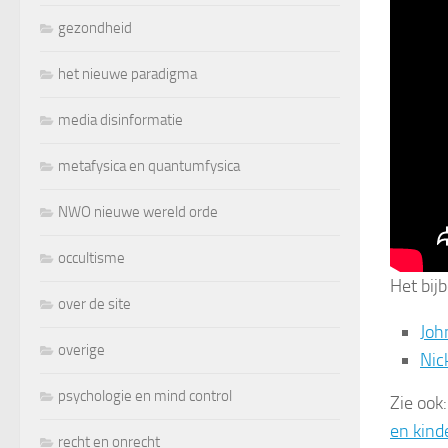
gezondheid
het nieuwe paradigma
media disinformatie
metafysica en quantumfysica
NWO nieuwe wereld orde
occultisme
Het bij
over de site
Joh
overige
Nic
psychologie en mind control
Zie ook
en kind
recht en onrecht