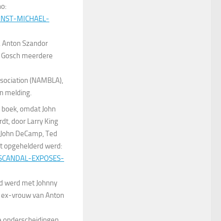
o:
INST-MICHAEL-
, Anton Szandor
ny Gosch meerdere
ssociation (NAMBLA),
n melding.
t boek, omdat John
t, door Larry King
el John DeCamp, Ted
it opgehelderd werd:
SCANDAL-EXPOSES-
rd werd met Johnny
, ex-vrouw van Anton
re onderscheidingen