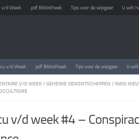
 v/d Week
.pdf Bibliotheek
Tips voor de wijsgeer
U wilt h
cu v/d Week
.pdf Bibliotheek
Tips voor de wijsgeer
U wil
NTAIRE V/D WEEK
/
GEHEIME GENOOTSCHAPPEN
/
NWO NIE
OCCULTISME
u v/d week #4 – Conspirac
ence