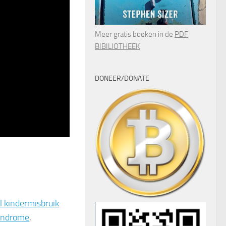
Meer gratis boeken in de
PDF
BIBILIOTHEEK
DONEER/DONATE
l kindermisbruik
yndrome
,