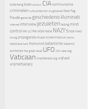
CIA
boek
communisme
bilderberg
censuur
criminelen
false flag
cultural Marxism
drugshandel
geschiedenis
illuminati
fraude
genocide
jezuïeten
interview
mind
lezing
internet
NAZI's
control
nwo
MK ULTRA
MSM
NASA
NSA
propaganda
ritueel kindermisbruik
oorlog
rooms
satanisme
Rothschild
slavernij
katholieke kerk
UFO
symboliek
the great reset
valse vlag
USA
Vaticaan
vrijheid
VrijeWereld.org
vrijmetselarij