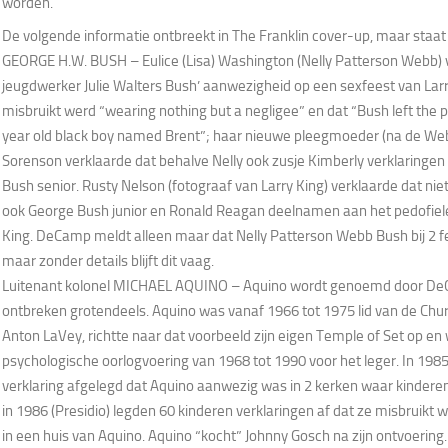
worden.
De volgende informatie ontbreekt in The Franklin cover-up, maar staat 
GEORGE H.W. BUSH – Eulice (Lisa) Washington (Nelly Patterson Webb) 
jeugdwerker Julie Walters Bush’ aanwezigheid op een sexfeest van Larr
misbruikt werd “wearing nothing but a negligee” en dat “Bush left the p
year old black boy named Brent”; haar nieuwe pleegmoeder (na de We
Sorenson verklaarde dat behalve Nelly ook zusje Kimberly verklaringen
Bush senior. Rusty Nelson (fotograaf van Larry King) verklaarde dat ni
ook George Bush junior en Ronald Reagan deelnamen aan het pedofiel
King. DeCamp meldt alleen maar dat Nelly Patterson Webb Bush bij 2 f
maar zonder details blijft dit vaag.
Luitenant kolonel MICHAEL AQUINO – Aquino wordt genoemd door DeC
ontbreken grotendeels. Aquino was vanaf 1966 tot 1975 lid van de Chu
Anton LaVey, richtte naar dat voorbeeld zijn eigen Temple of Set op en 
psychologische oorlogvoering van 1968 tot 1990 voor het leger. In 198
verklaring afgelegd dat Aquino aanwezig was in 2 kerken waar kindere
in 1986 (Presidio) legden 60 kinderen verklaringen af dat ze misbruikt
in een huis van Aquino. Aquino “kocht” Johnny Gosch na zijn ontvoering