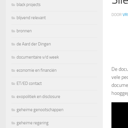
black projects
DOOR
VR
blijvend relevant
bronnen
de Aard der Dingen
documentaire v/d week
De docu
economie en financiën
vele pe
ET/ED contact
documen
hooggepl
exopolitiek en disclosure
geheime genootschappen
geheime regering