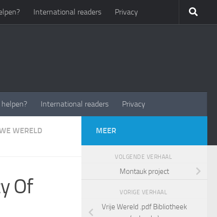
elpen?
International readers
Privacy
t helpen?
International readers
Privacy
UWE WERELD
MEER
VOLGENDE VERHAAL
Montauk project
y Of
VORIGE VERHAAL
Vrije Wereld .pdf Bibliotheek