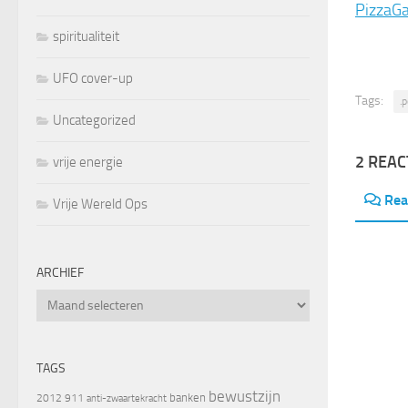
PizzaGa
spiritualiteit
UFO cover-up
Tags:
.p
Uncategorized
2 REAC
vrije energie
Rea
Vrije Wereld Ops
ARCHIEF
Archief
TAGS
bewustzijn
banken
2012
911
anti-zwaartekracht