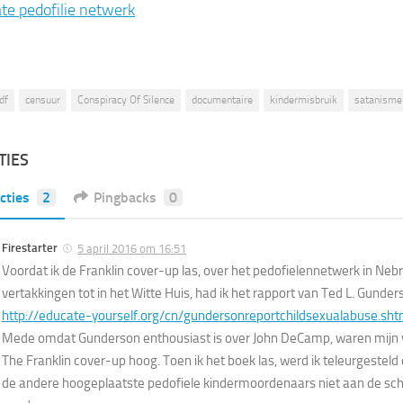
te pedofilie netwerk
df
censuur
Conspiracy Of Silence
documentaire
kindermisbruik
satanisme
TIES
cties
2
Pingbacks
0
Firestarter
5 april 2016 om 16:51
Voordat ik de Franklin cover-up las, over het pedofielennetwerk in Ne
vertakkingen tot in het Witte Huis, had ik het rapport van Ted L. Gunder
http://educate-yourself.org/cn/gundersonreportchildsexualabuse.sht
Mede omdat Gunderson enthousiast is over John DeCamp, waren mijn 
The Franklin cover-up hoog. Toen ik het boek las, werd ik teleurgesteld
de andere hoogeplaatste pedofiele kindermoordenaars niet aan de sc