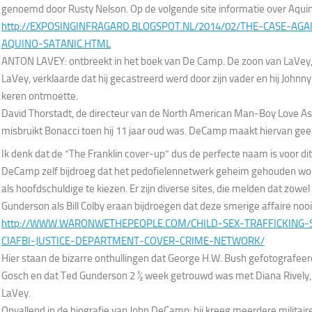
genoemd door Rusty Nelson. Op de volgende site informatie over Aquin
http://EXPOSINGINFRAGARD.BLOGSPOT.NL/2014/02/THE-CASE-AGA
AQUINO-SATANIC.HTML
ANTON LAVEY: ontbreekt in het boek van De Camp. De zoon van LaVey
LaVey, verklaarde dat hij gecastreerd werd door zijn vader en hij John
keren ontmoette.
David Thorstadt, de directeur van de North American Man-Boy Love A
misbruikt Bonacci toen hij 11 jaar oud was. DeCamp maakt hiervan gee
Ik denk dat de “The Franklin cover-up” dus de perfecte naam is voor di
DeCamp zelf bijdroeg dat het pedofielennetwerk geheim gehouden word
als hoofdschuldige te kiezen. Er zijn diverse sites, die melden dat zow
Gunderson als Bill Colby eraan bijdroegen dat deze smerige affaire noo
http://WWW.WARONWETHEPEOPLE.COM/CHILD-SEX-TRAFFICKING-
CIAFBI-JUSTICE-DEPARTMENT-COVER-CRIME-NETWORK/
Hier staan de bizarre onthullingen dat George H.W. Bush gefotografee
Gosch en dat Ted Gunderson 2 ½ week getrouwd was met Diana Rively
LaVey.
Opvallend in de biografie van John DeCamp: hij kreeg meerdere militai