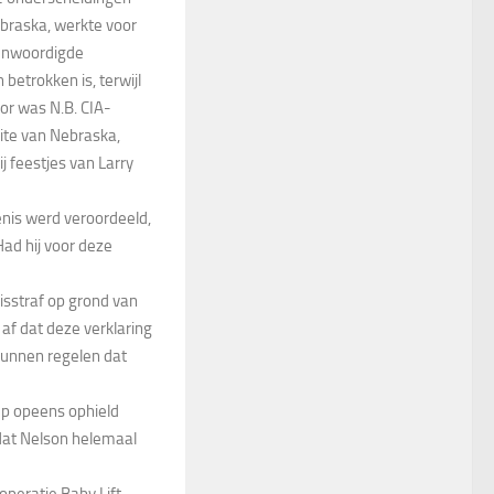
braska, werkte voor
genwoordigde
betrokken is, terwijl
or was N.B. CIA-
lite van Nebraska,
 feestjes van Larry
nis werd veroordeeld,
Had hij voor deze
sstraf op grond van
af dat deze verklaring
kunnen regelen dat
mp opeens ophield
dat Nelson helemaal