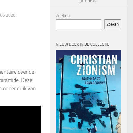
(e-books)
US 2020
Zoeken
Zoeken
NIEUW BOEK IN DE COLLECTIE
entaire over de
 piramide. Deze
 onder druk van