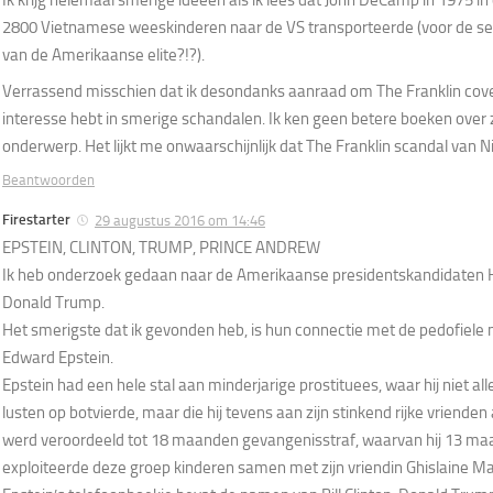
Ik krijg helemaal smerige ideeën als ik lees dat John DeCamp in 1975 in 
2800 Vietnamese weeskinderen naar de VS transporteerde (voor de s
van de Amerikaanse elite?!?).
Verrassend misschien dat ik desondanks aanraad om The Franklin cover
interesse hebt in smerige schandalen. Ik ken geen betere boeken over z
onderwerp. Het lijkt me onwaarschijnlijk dat The Franklin scandal van Ni
Beantwoorden
Firestarter
29 augustus 2016 om 14:46
EPSTEIN, CLINTON, TRUMP, PRINCE ANDREW
Ik heb onderzoek gedaan naar de Amerikaanse presidentskandidaten Hi
Donald Trump.
Het smerigste dat ik gevonden heb, is hun connectie met de pedofiele mi
Edward Epstein.
Epstein had een hele stal aan minderjarige prostituees, waar hij niet all
lusten op botvierde, maar die hij tevens aan zijn stinkend rijke vriende
werd veroordeeld tot 18 maanden gevangenisstraf, waarvan hij 13 maa
exploiteerde deze groep kinderen samen met zijn vriendin Ghislaine Ma