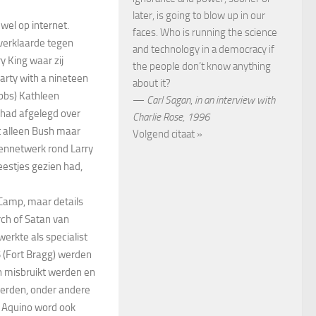
later, is going to blow up in our
wel op internet.
faces. Who is running the science
verklaarde tegen
and technology in a democracy if
y King waar zij
the people don’t know anything
arty with a nineteen
about it?
bbs) Kathleen
—
Carl Sagan
,
in an interview with
 had afgelegd over
Charlie Rose, 1996
et alleen Bush maar
Volgend citaat »
ennetwerk rond Larry
eestjes gezien had,
amp, maar details
rch of Satan van
werkte als specialist
5 (Fort Bragg) werden
n misbruikt werden en
 werden, onder andere
. Aquino word ook