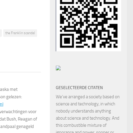
the Franklin scandal
GESELECTEERDE CITATEN
braska met
son gelezen:
We’ve arranged a society based on
science and technology, in which
ml
nobody understands anything
verwachtingen voor
about science and technology. And
 dat Bush, Reagan of
this combustible mixture of
handpaal genageld
ignorance and power, sooner or