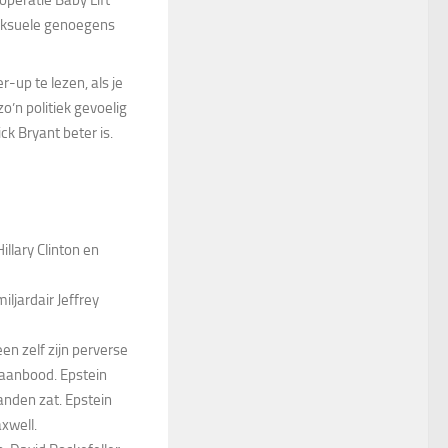
operatie Baby Lift
eksuele genoegens
-up te lezen, als je
o’n politiek gevoelig
ck Bryant beter is.
llary Clinton en
ljardair Jeffrey
een zelf zijn perverse
n aanbood. Epstein
nden zat. Epstein
xwell.