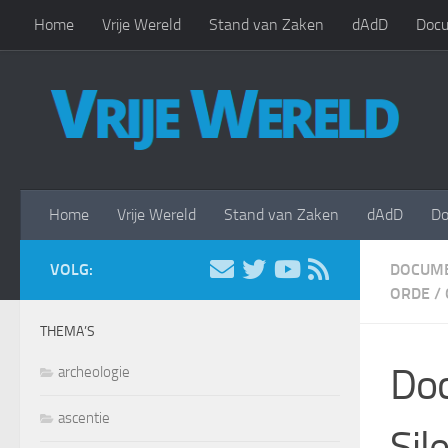
Home
Vrije Wereld
Stand van Zaken
dAdD
Docu
Doorgaan naar inhoud
Home
Vrije Wereld
Stand van Zaken
dAdD
Do
VOLG:
DOCUME
ORDE
/
THEMA’S
Doc
archeologie
ascentie
Sil