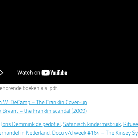
behorende boeken als .pdf:
n W. DeCamp – The Franklin Cover-up
k Bryant – the Franklin scandal (2009)
:
Joris Demmink de pedofiel
,
Satanisch kindermisbruik
,
Rituee
erhandel in Nederland
,
Docu v/d week #164 – The Kinsey S