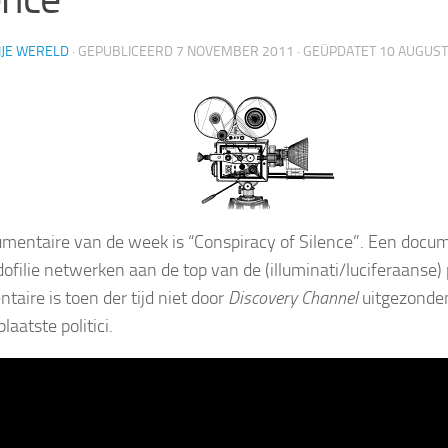
IJE WERELD
· GEPUBLICEERD
7 NOVEMBER 2011
· GEÜPDATET
10 AUGUST
mentaire van de week is “Conspiracy of Silence”. Een docum
dofilie netwerken aan de top van de (illuminati/luciferaanse)
taire is toen der tijd niet door
Discovery Channel
uitgezonden
aatste politici.