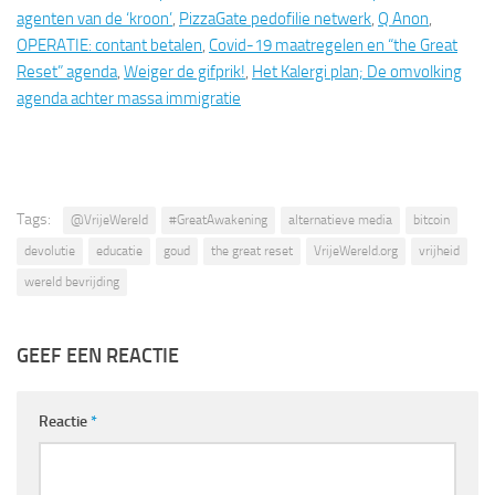
agenten van de ‘kroon’
,
PizzaGate pedofilie netwerk
,
Q Anon
,
OPERATIE: contant betalen
,
Covid-19 maatregelen en “the Great
Reset” agenda
,
Weiger de gifprik!
,
Het Kalergi plan; De omvolking
agenda achter massa immigratie
Tags:
@VrijeWereld
#GreatAwakening
alternatieve media
bitcoin
devolutie
educatie
goud
the great reset
VrijeWereld.org
vrijheid
wereld bevrijding
GEEF EEN REACTIE
Reactie
*