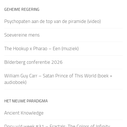
GEHEIME REGERING
Psychopaten aan de top van de piramide (video)
Soevereine mens
The Hookup x Pharao – Een (muziek)
Bilderberg conferentie 2026
William Guy Carr – Satan Prince of This World (boek +
audioboek)
HET NIEUWE PARADIGMA
Ancient Knowledge
Docu v/d week #31 – Fractals: The Colors of Infinity