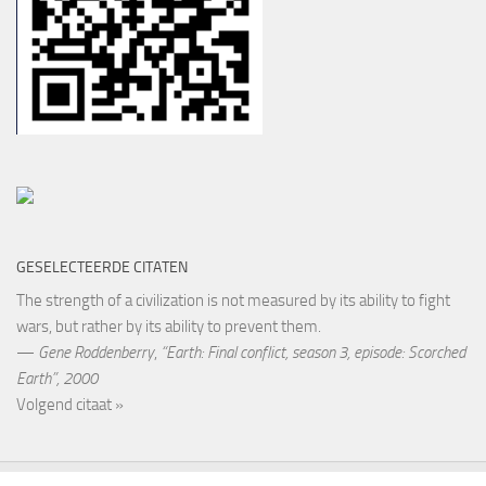
GESELECTEERDE CITATEN
The strength of a civilization is not measured by its ability to fight
wars, but rather by its ability to prevent them.
—
Gene Roddenberry
,
“Earth: Final conflict, season 3, episode: Scorched
Earth”, 2000
Volgend citaat »