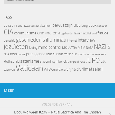
TAGS
bewustzijn
boek
banken
bilderberg
2012
911
censuur
anti-zwaartekracht
CIA
criminelen
fraude
communisme
false flag
drugshandel
fiat geld
geschiedenis
illuminati
interview
genocide
internet
jezuïeten
NAZI's
mind control
lezing
MK ULTRA
MSM
NASA
nwo
propaganda
ritueel kindermisbruik
NSA
oorlog
rooms katholieke kerk
UFO
satanisme
Rothschild
slavernij
symboliek
the great reset
USA
Vaticaan
vrijheid
vrijmetselarij
VrijeWereld.org
valse vlag
MEER
VOLGENDE VERHAAL
Docu v/d week #204 – Ritual Sacrifice And The Chosen