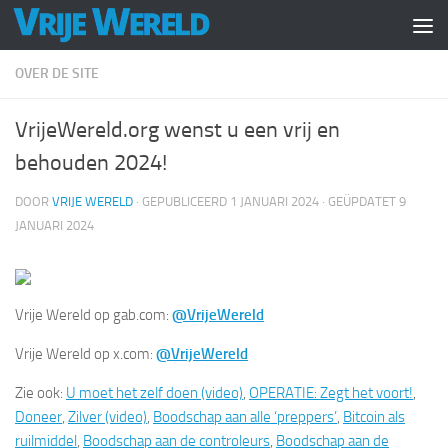
Doorgaan naar inhoud
OVER DE SITE
VrijeWereld.org wenst u een vrij en
behouden 2024!
DOOR
VRIJE WERELD
· GEPUBLICEERD
1 JANUARI 2024
· GEÜPDATET
9
JANUARI 2024
Vrije Wereld op gab.com:
@VrijeWereld
Vrije Wereld op x.com:
@VrijeWereld
Zie ook:
U moet het zelf doen (video)
,
OPERATIE: Zegt het voort!
,
Doneer
,
Zilver (video)
,
Boodschap aan alle ‘preppers’
,
Bitcoin als
ruilmiddel
,
Boodschap aan de controleurs
,
Boodschap aan de