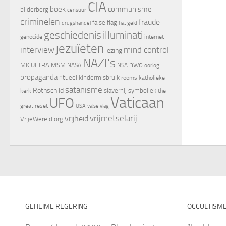
CIA
boek
communisme
bilderberg
censuur
criminelen
fraude
false flag
drugshandel
fiat geld
geschiedenis
illuminati
genocide
internet
jezuïeten
interview
mind control
lezing
NAZI's
nwo
MK ULTRA
MSM
NASA
NSA
oorlog
propaganda
ritueel kindermisbruik
rooms katholieke
satanisme
Rothschild
slavernij
symboliek
kerk
the
Vaticaan
UFO
great reset
valse vlag
USA
vrijheid
vrijmetselarij
VrijeWereld.org
GEHEIME REGERING
OCCULTISM