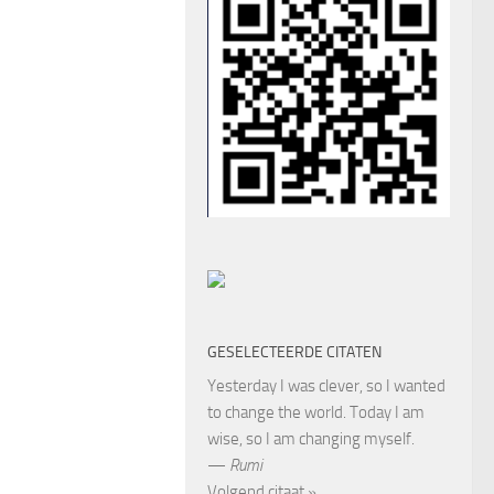
GESELECTEERDE CITATEN
Yesterday I was clever, so I wanted
to change the world. Today I am
wise, so I am changing myself.
—
Rumi
Volgend citaat »