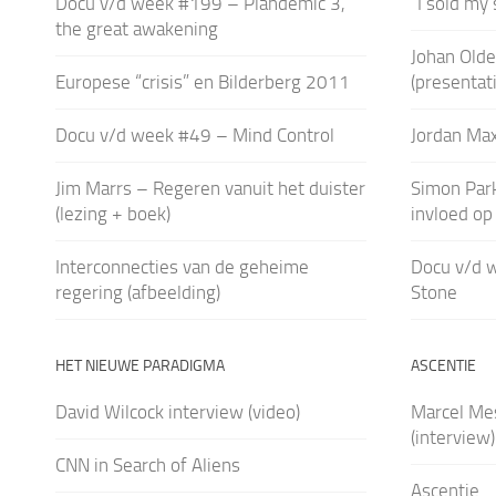
Docu v/d week #199 – Plandemic 3,
“I sold my 
the great awakening
Johan Olde
Europese “crisis” en Bilderberg 2011
(presentati
Docu v/d week #49 – Mind Control
Jordan Max
Jim Marrs – Regeren vanuit het duister
Simon Park
(lezing + boek)
invloed op 
Interconnecties van de geheime
Docu v/d 
regering (afbeelding)
Stone
HET NIEUWE PARADIGMA
ASCENTIE
David Wilcock interview (video)
Marcel Me
(interview)
CNN in Search of Aliens
Ascentie