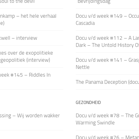
soul to the devil”
“Bevrijdingsdag”
nkamp – het hele verhaal
Docu v/d week #149 – Occu
e)
Cascadia
well – interview
Docu v/d week #112 – A La
Dark – The Untold History O
es over de exopolitieke
geopolitiek (interview)
Docu v/d week #141 – Gras
Nettle
week #145 – Riddles In
The Panama Deception (doc
GEZONDHEID
ssing – Wij worden wakker
Docu v/d week #78 – The Gr
Warming Swindle
Docu v/d week #76 – Metan