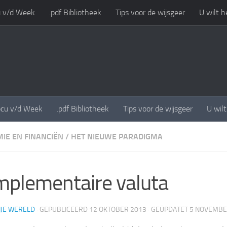
 v/d Week
.pdf Bibliotheek
Tips voor de wijsgeer
U wilt h
cu v/d Week
.pdf Bibliotheek
Tips voor de wijsgeer
U wil
IE EN FINANCIËN
/
HET NIEUWE PARADIGMA
plementaire valuta
IJE WERELD
· GEPUBLICEERD
12 OKTOBER 2013
· GEÜPDATET
5 NOVEMBE