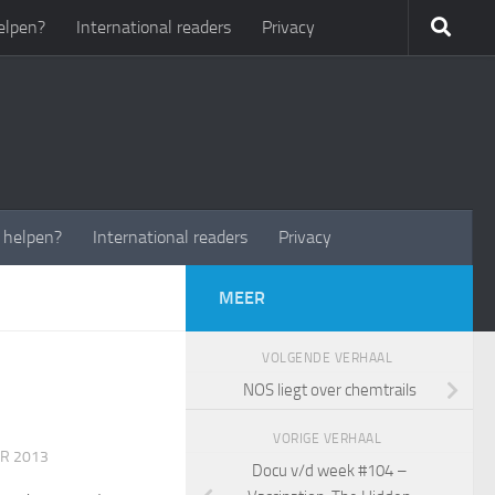
elpen?
International readers
Privacy
t helpen?
International readers
Privacy
MEER
VOLGENDE VERHAAL
NOS liegt over chemtrails
VORIGE VERHAAL
R 2013
Docu v/d week #104 –