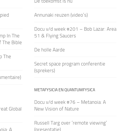
De toekomst is nu
pied
Annunaki reuzen (video’s)
Docu v/d week #201 – Bob Lazar: Area
mp In The
51 & Flying Saucers
f The Bible
De holle Aarde
p The
Secret space program conferentie
(sprekers)
umentaire)
METAFYSICIA EN QUANTUMFYSICA
Docu v/d week #76 – Metanoia: A
eat Global
New Vision of Nature
Russell Targ over ‘remote viewing’
oia: A
(presentatie)