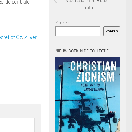
Vaccination: The Hidden
eerde centrale
Truth
Zoeken
Zoeken
cret of Oz
,
Zilver
NIEUW BOEK IN DE COLLECTIE