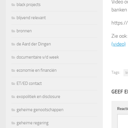
Video o
black projects
banken
blijvend relevant
https:
bronnen
Zie ook
(video)
de Aard der Dingen
documentaire v/d week
economie en financiën
Tags:
b
ET/ED contact
GEEF E
exopolitiek en disclosure
React
geheime genootschappen
geheime regering