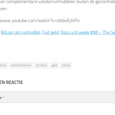
ver complementaire valuta/ruilmiddelen buiten de gecontrol
 om:
//www.youtube.com/watch?v=JdsbxEjAiPo
:
Bitcoin als ruilmiddel
,
Fiat geld
,
Docu v/d week #98 – The Se
itcoin
centrale banken
de Gelre
geld
valuta
EN REACTIE
ie
*