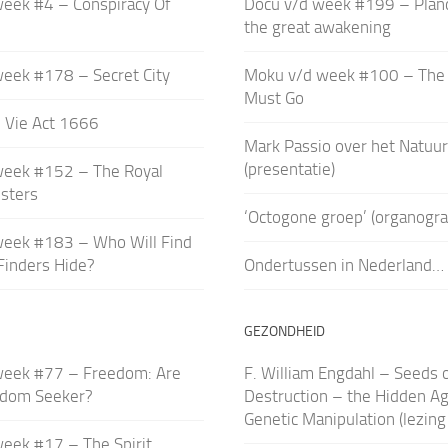
week #4 – Conspiracy Of
Docu v/d week #199 – Plan
the great awakening
week #178 – Secret City
Moku v/d week #100 – The 
Must Go
 Vie Act 1666
Mark Passio over het Natuur
(presentatie)
week #152 – The Royal
esters
‘Octogone groep’ (organogr
week #183 – Who Will Find
Finders Hide?
Ondertussen in Nederland…
GEZONDHEID
week #77 – Freedom: Are
F. William Engdahl – Seeds 
edom Seeker?
Destruction – the Hidden A
Genetic Manipulation (lezing
eek #17 – The Spirit