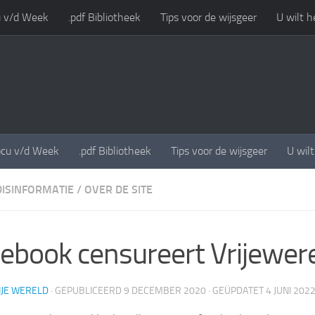
 v/d Week
.pdf Bibliotheek
Tips voor de wijsgeer
U wilt h
cu v/d Week
.pdf Bibliotheek
Tips voor de wijsgeer
U wil
DISINFORMATIE
/
OVER DE SITE
ebook censureert Vrijewere
IJE WERELD
· GEPUBLICEERD
9 DECEMBER 2020
· GEÜPDATET
4 JUNI 202