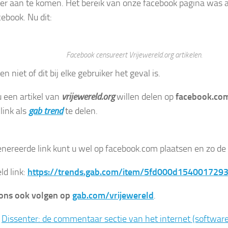
 er aan te komen. Het bereik van onze facebook pagina was a
cebook. Nu dit:
Facebook censureert Vrijewereld.org artikelen.
 niet of dit bij elke gebruiker het geval is.
 een artikel van
vrijewereld.org
willen delen op
facebook.co
link als
gab trend
te delen.
nereerde link kunt u wel op facebook.com plaatsen en zo de
ld link:
https://trends.gab.com/item/5fd000d154001729
 ons ook volgen op
gab.com/vrijewereld
.
:
Dissenter: de commentaar sectie van het internet (software