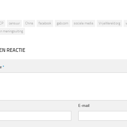
CP
censuur
China
facebook
gab.com
sociale media
VrijeWereld.org
v
an meningsuiting
EN REACTIE
ie
*
E-mail