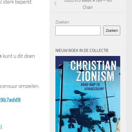
Docu v/d week #189 – Kill
l sterk beperkt
Chain
Zoeken
Zoeken
NIEUW BOEK IN DE COLLECTIE
m
kunt u dit doen
 censuur omzeilen.
39b7edd9
)