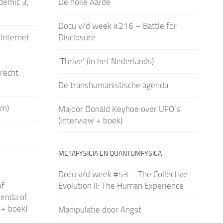
demic 3,
De holle Aarde
Docu v/d week #216 – Battle for
Internet
Disclosure
‘Thrive’ (in het Nederlands)
recht
De transhumanistische agenda
am)
Majoor Donald Keyhoe over UFO’s
(interview + boek)
METAFYSICIA EN QUANTUMFYSICA
Docu v/d week #53 – The Collective
of
Evolution II: The Human Experience
genda of
 + boek)
Manipulatie door Angst