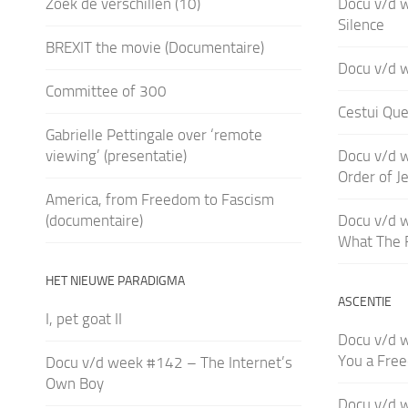
Zoek de verschillen (10)
Docu v/d 
Silence
BREXIT the movie (Documentaire)
Docu v/d 
Committee of 300
Cestui Que
Gabrielle Pettingale over ‘remote
viewing’ (presentatie)
Docu v/d 
Order of J
America, from Freedom to Fascism
(documentaire)
Docu v/d 
What The 
HET NIEUWE PARADIGMA
ASCENTIE
I, pet goat II
Docu v/d 
You a Fre
Docu v/d week #142 – The Internet’s
Own Boy
Docu v/d w