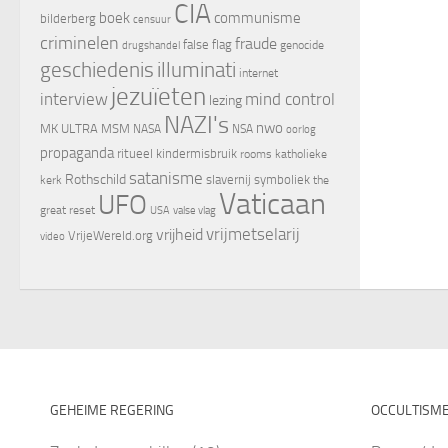
CIA
boek
communisme
bilderberg
censuur
criminelen
fraude
false flag
genocide
drugshandel
geschiedenis
illuminati
internet
jezuïeten
interview
mind control
lezing
NAZI's
nwo
MK ULTRA
MSM
NASA
NSA
oorlog
propaganda
ritueel kindermisbruik
rooms katholieke
satanisme
Rothschild
slavernij
symboliek
kerk
the
Vaticaan
UFO
great reset
valse vlag
USA
vrijheid
vrijmetselarij
VrijeWereld.org
video
GEHEIME REGERING
OCCULTISM