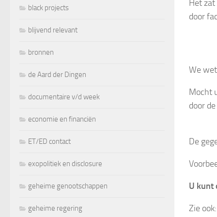
Het zat
black projects
door fa
blijvend relevant
bronnen
We weten
de Aard der Dingen
Mocht u
documentaire v/d week
door de 
economie en financiën
De gege
ET/ED contact
Voorbee
exopolitiek en disclosure
U kunt
geheime genootschappen
Zie ook
geheime regering