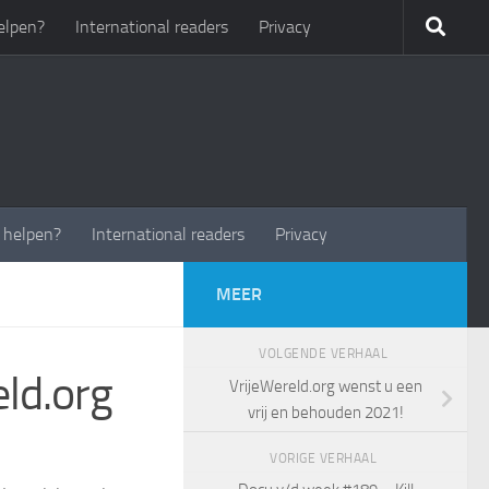
elpen?
International readers
Privacy
t helpen?
International readers
Privacy
MEER
VOLGENDE VERHAAL
ld.org
VrijeWereld.org wenst u een
vrij en behouden 2021!
2
VORIGE VERHAAL