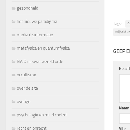
gezondheid
het nieuwe paradigma
Tags:
C
vrijheid v
media disinformatie
metafysica en quantumfysica
GEEF E
NWO nieuwe wereld orde
React
occultisme
over de site
overige
Naam
psychologie en mind control
recht en onrecht
Site