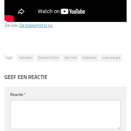
Zie ook:
De toekomst is nu
Tags:
replicator
Science fiction
star trek
toekomst
vrije energie
GEEF EEN REACTIE
Reactie
*