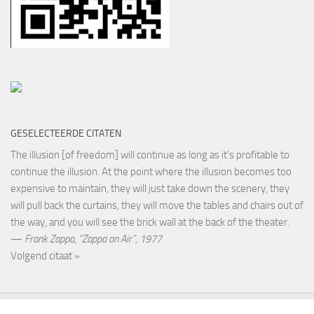
GESELECTEERDE CITATEN
The illusion [of freedom] will continue as long as it’s profitable to
continue the illusion. At the point where the illusion becomes too
expensive to maintain, they will just take down the scenery, they
will pull back the curtains, they will move the tables and chairs out of
the way, and you will see the brick wall at the back of the theater.
—
Frank Zappa
,
“Zappa on Air”, 1977
Volgend citaat »