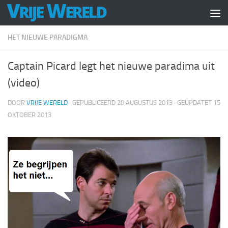
Doorgaan naar inhoud
HET NIEUWE PARADIGMA
Captain Picard legt het nieuwe paradima uit
(video)
DOOR
VRIJE WERELD
· GEPUBLICEERD
20 AUGUSTUS 2013
· GEÜPDATET
15
OKTOBER 2013