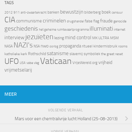
TAGS
bewustzijn
boek
banken
bilderberg
2012
911
censuur
anti-zwaartekracht
CIA
criminelen
fraude
communisme
false flag
genocide
drugshandel
geschiedenis
illuminati
internet
het geheime ruimtevaartprogramma
jezuïeten
interview
mind control
lezing
MK ULTRA
MSM
NAZI's
nwo
propaganda
ritueel kindermisbruik
NASA
NSA
oorlog
rooms
satanisme
Rothschild
slavernij
symboliek
katholieke kerk
the great reset
Vaticaan
UFO
vrijheid
VrijeWereld.org
valse vlag
USA
vrijmetselarij
MEER
VOLGENDE VERHAAL
Mars voor een chemtrailvrije lucht Holland (25-08-2013)
VORIGE VERHAAL