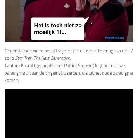
Onderstaande video bevat fragmenten uit een aflevering van de TV
serie
Star Trek: The Next Generation
.
Captain Picard
(gespeeld door Patrick Stewart) legt het nieuwe
paradigma uit aan de ongeïnstrueerden, die uit het oude paradigma
komen: