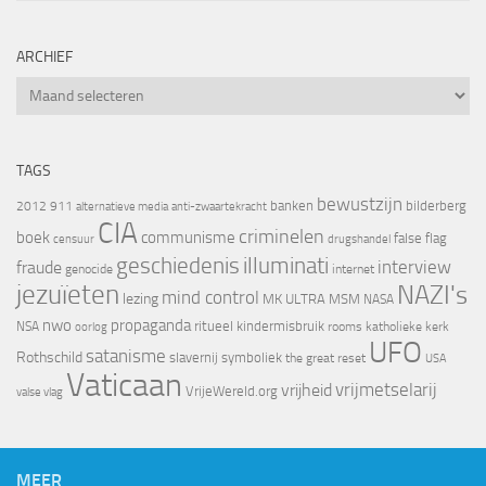
ARCHIEF
Archief
TAGS
bewustzijn
banken
bilderberg
2012
911
alternatieve media
anti-zwaartekracht
CIA
criminelen
boek
communisme
false flag
censuur
drugshandel
geschiedenis
illuminati
interview
fraude
genocide
internet
jezuïeten
NAZI's
mind control
lezing
MK ULTRA
MSM
NASA
nwo
propaganda
ritueel kindermisbruik
NSA
oorlog
rooms katholieke kerk
UFO
satanisme
Rothschild
slavernij
symboliek
the great reset
USA
Vaticaan
vrijheid
vrijmetselarij
VrijeWereld.org
valse vlag
MEER