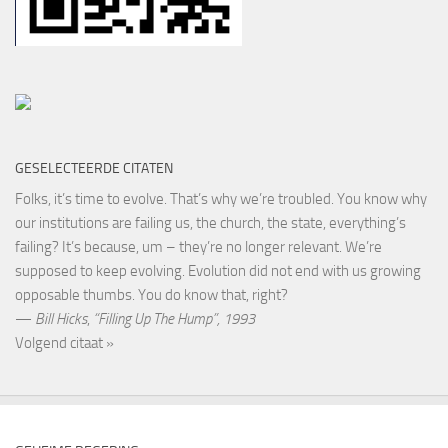
GESELECTEERDE CITATEN
Folks, it’s time to evolve. That’s why we’re troubled. You know why
our institutions are failing us, the church, the state, everything’s
failing? It’s because, um – they’re no longer relevant. We’re
supposed to keep evolving. Evolution did not end with us growing
opposable thumbs. You do know that, right?
—
Bill Hicks
,
“Filling Up The Hump”, 1993
Volgend citaat »