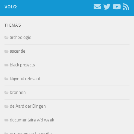
VOLG:
THEMA’S
archeologie
ascentie
black projects
blijvend relevant
bronnen
de Aard der Dingen
documentaire v/d week
economie en financiën