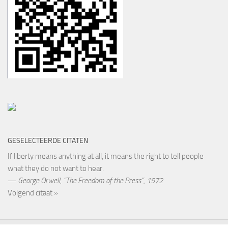
GESELECTEERDE CITATEN
If liberty means anything at all, it means the right to tell people
what they do not want to hear.
—
George Orwell
,
“The Freedom of the Press”, 1972
Volgend citaat »