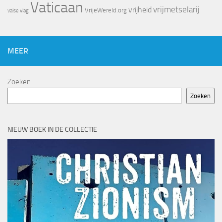
Vaticaan
vrijheid
vrijmetselarij
VrijeWereld.org
valse vlag
MEER
Zoeken
Zoeken
NIEUW BOEK IN DE COLLECTIE