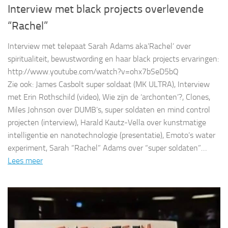
Interview met black projects overlevende
“Rachel”
Interview met telepaat Sarah Adams aka’Rachel’ over
spiritualiteit, bewustwording en haar black projects ervaringen:
http://www.youtube.com/watch?v=ohx7bSeD5bQ
Zie ook: James Casbolt super soldaat (MK ULTRA), Interview
met Erin Rothschild (video), Wie zijn de ‘archonten’?, Clones,
Miles Johnson over DUMB’s, super soldaten en mind control
projecten (interview), Harald Kautz-Vella over kunstmatige
intelligentie en nanotechnologie (presentatie), Emoto’s water
experiment, Sarah “Rachel” Adams over “super soldaten”…
Lees meer