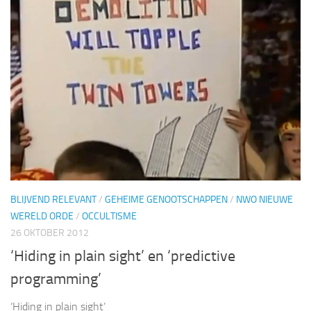
BLIJVEND RELEVANT
/
GEHEIME GENOOTSCHAPPEN
/
NWO NIEUWE
WERELD ORDE
/
OCCULTISME
26 OKTOBER 2012
‘Hiding in plain sight’ en ‘predictive
programming’
‘Hiding in plain sight’