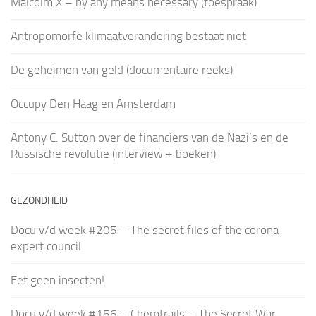
Malcolm X – by any means necessary (toespraak)
Antropomorfe klimaatverandering bestaat niet
De geheimen van geld (documentaire reeks)
Occupy Den Haag en Amsterdam
Antony C. Sutton over de financiers van de Nazi’s en de
Russische revolutie (interview + boeken)
GEZONDHEID
Docu v/d week #205 – The secret files of the corona
expert council
Eet geen insecten!
Docu v/d week #156 – Chemtrails – The Secret War