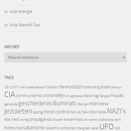
vrije energie
Vrije Wereld Ops
ARCHIEF
Archief
TAGS
bewustzijn
boek
banken
bilderberg
2012
911
censuur
anti-zwaartekracht
CIA
criminelen
fraude
communisme
false flag
drugshandel
fiat geld
geschiedenis
illuminati
interview
genocide
internet
jezuïeten
NAZI's
mind control
lezing
MK ULTRA
MSM
NASA
nwo
propaganda
ritueel kindermisbruik
NSA
oorlog
rooms katholieke kerk
UFO
satanisme
Rothschild
slavernij
symboliek
the great reset
USA