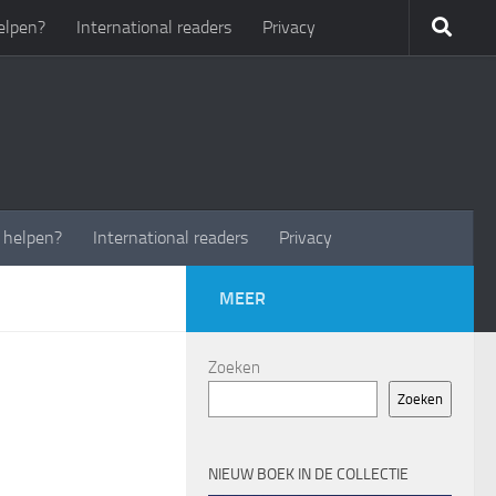
elpen?
International readers
Privacy
t helpen?
International readers
Privacy
MEER
Zoeken
Zoeken
NIEUW BOEK IN DE COLLECTIE