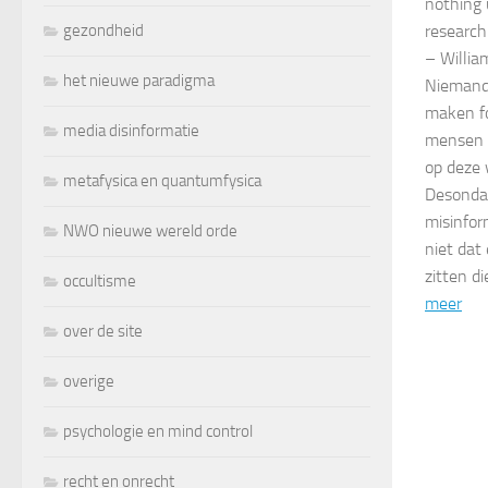
nothing 
gezondheid
research
– Willia
het nieuwe paradigma
Niemand 
maken fou
media disinformatie
mensen 
op deze 
metafysica en quantumfysica
Desonda
misinfor
NWO nieuwe wereld orde
niet dat
zitten d
occultisme
meer
over de site
overige
psychologie en mind control
recht en onrecht