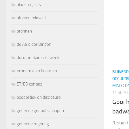
black projects
blijvend relevant
bronnen
de Aard der Dingen
documentaire v/d week
economie en financiën
BLIJVEN
OCCULTI
ET/ED contact
MIND CO
14 SEPT
exopolitiek en disclosure
Gooi h
badwa
geheime genootschappen
“Listen 
geheime regering