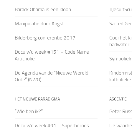
Barack Obama is een kloon
#JesuitSc
Manipulatie door Angst
Sacred Ge
Bilderberg conferentie 2017
Gooi het k
badwater!
Docu v/d week #151 – Code Name
Artichoke
Symboliek 
De Agenda van de “Nieuwe Wereld
Kindermis
Orde” (NWO)
katholieke
HET NIEUWE PARADIGMA
ASCENTIE
“Wie ben ik?”
Peter Russ
Docu v/d week #91 – Superheroes
De waarheid