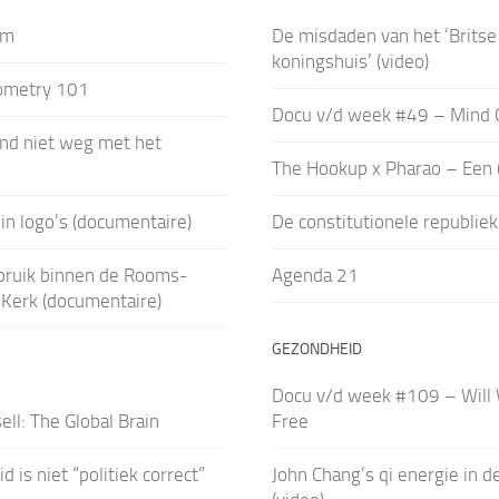
um
De misdaden van het ‘Britse
koningshuis’ (video)
ometry 101
Docu v/d week #49 – Mind 
ind niet weg met het
The Hookup x Pharao – Een 
in logo’s (documentaire)
De constitutionele republiek
bruik binnen de Rooms-
Agenda 21
 Kerk (documentaire)
GEZONDHEID
Docu v/d week #109 – Will
ell: The Global Brain
Free
 is niet “politiek correct”
John Chang’s qi energie in de