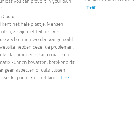
unless you can prove it in your own
meer
.”
m Cooper
kent het hele plaatje. Mensen
ten, ze zijn niet feilloos. Veel
die als bronnen worden aangehaald
website hebben dezelfde problemen.
nks dat bronnen desinformatie en
matie kunnen bevatten, betekend dit
 er geen aspecten of data tussen
ie wel kloppen. Gooi het kind…
Lees