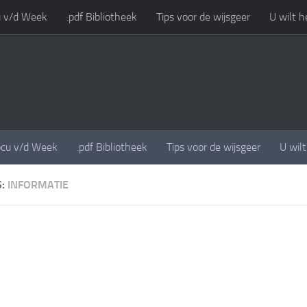
 v/d Week
.pdf Bibliotheek
Tips voor de wijsgeer
U wilt h
cu v/d Week
.pdf Bibliotheek
Tips voor de wijsgeer
U wil
S:
INFORMATIE