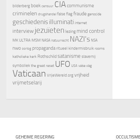
CIA
boek
communisme
bilderberg
censuur
criminelen
fraude
false flag
genocide
drugshandel
geschiedenis
illuminati
internet
jezuïeten
interview
mind control
lezing
NAZI's
MK ULTRA
MSM
NASA
NSA
natuurrecht
nwo
propaganda
ritueel kindermisbruik
oorlog
rooms
satanisme
Rothschild
slavernij
katholieke kerk
UFO
symboliek
the great reset
valse vlag
USA
Vaticaan
vrijheid
VrijeWereld.org
vrijmetselarij
GEHEIME REGERING
OCCULTISM