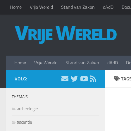
Home
Vrije Wereld
Stand van Zaken
dAdD
Docu
Doorgaan naar inhoud
Home
Vrije Wereld
Stand van Zaken
dAdD
Do
VOLG:
TAG
THEMA’S
archeologie
ascentie