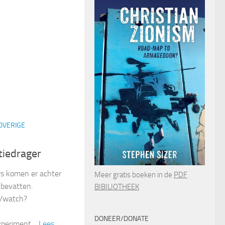
OVERIGE
tiedrager
s komen er achter
Meer gratis boeken in de
PDF
 bevatten.
BIBILIOTHEEK
m/watch?
DONEER/DONATE
experiment…
Lees