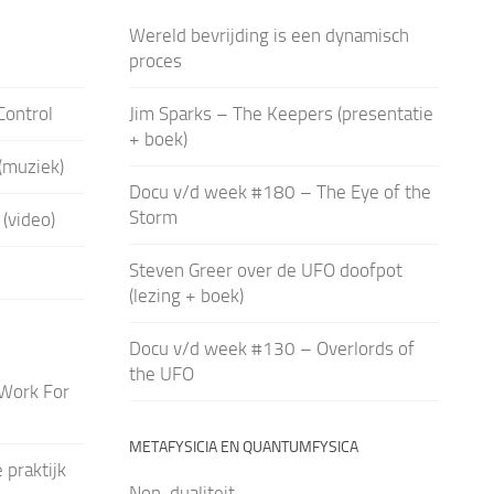
Wereld bevrijding is een dynamisch
proces
Control
Jim Sparks – The Keepers (presentatie
+ boek)
(muziek)
Docu v/d week #180 – The Eye of the
Storm
 (video)
Steven Greer over de UFO doofpot
(lezing + boek)
Docu v/d week #130 – Overlords of
the UFO
 Work For
METAFYSICIA EN QUANTUMFYSICA
 praktijk
Non-dualiteit