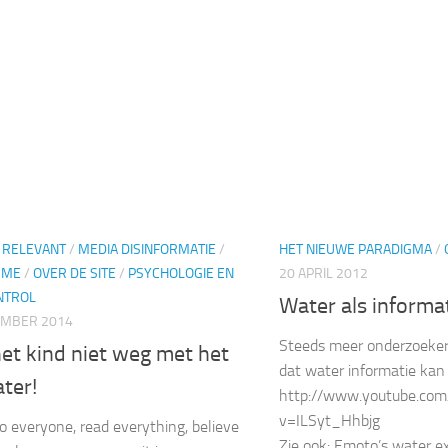
D RELEVANT
/
MEDIA DISINFORMATIE
/
HET NIEUWE PARADIGMA
/
SME
/
OVER DE SITE
/
PSYCHOLOGIE EN
20 APRIL 2012
NTROL
Water als informa
EMBER 2014
Steeds meer onderzoeker
et kind niet weg met het
dat water informatie kan
ter!
http://www.youtube.co
v=ILSyt_Hhbjg
to everyone, read everything, believe
Zie ook: Emoto’s water 