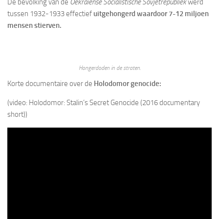
De bevolking van de
Oekraïense Socialistische Sovjetrepubliek
werd
tussen 1932-1933 effectief
uitgehongerd waardoor 7-12 miljoen
mensen stierven.
Hongerdoden in de straten.
Korte documentaire over de
Holodomor genocide:
(video: Holodomor: Stalin’s Secret Genocide (2016 documentary
short))