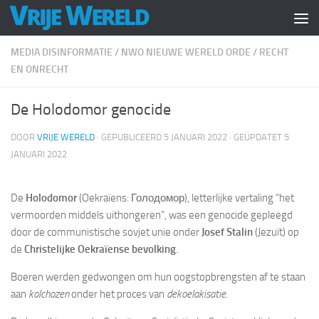
Doorgaan naar inhoud
MEDIA DISINFORMATIE
/
NWO NIEUWE WERELD ORDE
/
RECHT
EN ONRECHT
De Holodomor genocide
DOOR
VRIJE WERELD
· GEPUBLICEERD
5 JANUARI 2022
· GEÜPDATET
5
JANUARI 2022
De
Holodomor
(Oekraïens: Голодомор), letterlijke vertaling “het
vermoorden middels uithongeren”, was een genocide gepleegd
door de communistische sovjet unie onder
Josef Stalin
(Jezuït) op
de
Christelijke Oekraïense bevolking
.
Boeren werden gedwongen om hun oogstopbrengsten af te staan
aan
kolchozen
onder het proces van
dekoelakisatie
.