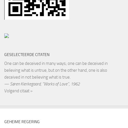
GESELECTEERDE CITATEN
One can be deceived in many ways; one can be deceived in
believing what is untrue, but on the other hand, one is also
deceived in not believing what is true.
—
Søren Kierkegaard
,
“Works of Love”, 1962
Volgend citaat »
GEHEIME REGERING