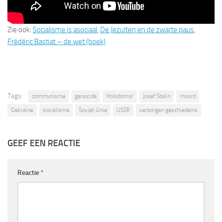
Zie ook:
Socialisme is asociaal
,
De Jezuïten en de zwarte paus
,
Frédéric Bastiat – de wet (boek)
Tags:
communisme
genocide
Holodomor
Josef Stalin
moord
Oekraïne
socialisme
Sovjet Unie
USSR
verborgen geschiedenis
GEEF EEN REACTIE
Reactie
*