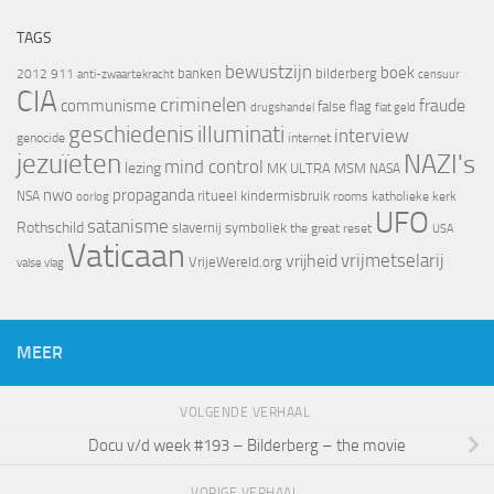
TAGS
bewustzijn
boek
banken
bilderberg
2012
911
censuur
anti-zwaartekracht
CIA
criminelen
fraude
communisme
false flag
drugshandel
fiat geld
geschiedenis
illuminati
interview
genocide
internet
jezuïeten
NAZI's
mind control
lezing
MK ULTRA
MSM
NASA
nwo
propaganda
ritueel kindermisbruik
NSA
oorlog
rooms katholieke kerk
UFO
satanisme
Rothschild
slavernij
symboliek
the great reset
USA
Vaticaan
vrijheid
vrijmetselarij
VrijeWereld.org
valse vlag
MEER
VOLGENDE VERHAAL
Docu v/d week #193 – Bilderberg – the movie
VORIGE VERHAAL