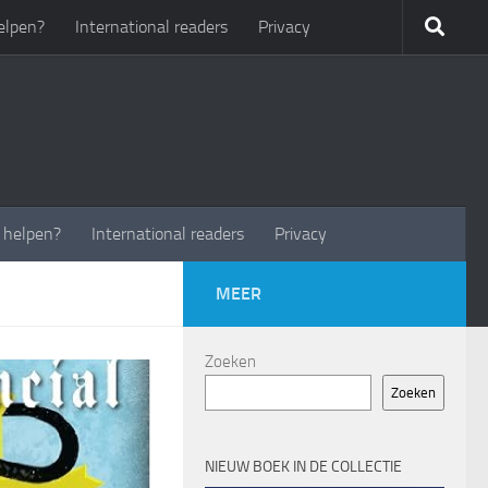
elpen?
International readers
Privacy
t helpen?
International readers
Privacy
MEER
Zoeken
Zoeken
NIEUW BOEK IN DE COLLECTIE