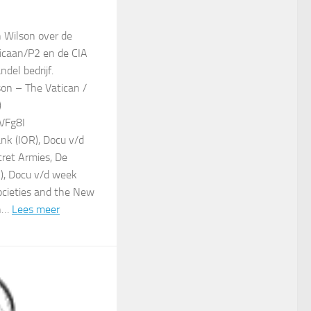
 Wilson over de
icaan/P2 en de CIA
del bedrijf.
son – The Vatican /
)
VFg8I
nk (IOR), Docu v/d
ret Armies, De
), Docu v/d week
ocieties and the New
en…
Lees meer