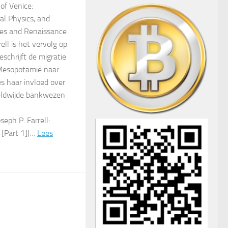
of Venice:
l Physics, and
ges and Renaissance
ell is het vervolg op
schrijft de migratie
 Mesopotamië naar
s haar invloed over
eldwijde bankwezen
seph P. Farrell:
e [Part 1])…
Lees