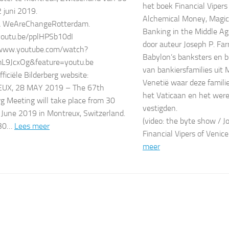
het boek Financial Vipers 
2 juni 2019.
Alchemical Money, Magica
ia WeAreChangeRotterdam.
Banking in the Middle A
youtu.be/pplHPSb10dI
door auteur Joseph P. Farr
/www.youtube.com/watch?
Babylon’s banksters en be
9JcxOg&feature=youtu.be
van bankiersfamilies uit
ficiële Bilderberg website:
Venetië waar deze familie
X, 28 MAY 2019 – The 67th
het Vaticaan en het wer
rg Meeting will take place from 30
vestigden.
June 2019 in Montreux, Switzerland.
(video: the byte show / Jo
130…
Lees meer
Financial Vipers of Venic
meer