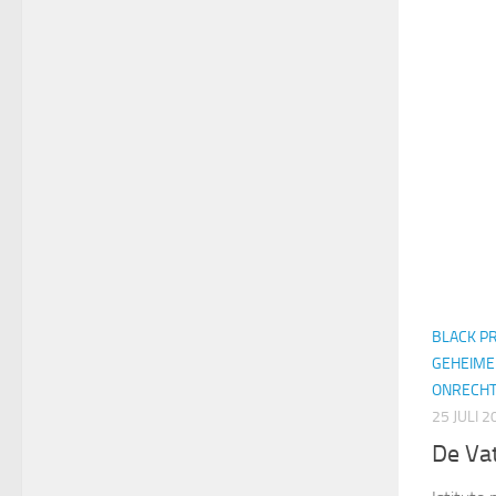
BLACK P
GEHEIME
ONRECH
25 JULI 2
De Va