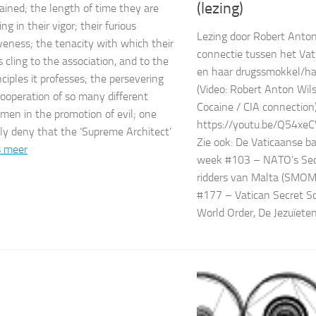
(lezing)
ained; the length of time they are
ng in their vigor; their furious
Lezing door Robert Anton
veness; the tenacity with which their
connectie tussen het Vat
cling to the association, and to the
en haar drugssmokkel/han
nciples it professes; the persevering
(Video: Robert Anton Wil
ooperation of so many different
Cocaine / CIA connection
 men in the promotion of evil; one
https://youtu.be/Q54xeC
ly deny that the ‘Supreme Architect’
Zie ook: De Vaticaanse ba
s meer
week #103 – NATO’s Sec
ridders van Malta (SMOM
#177 – Vatican Secret S
World Order, De Jezuïet