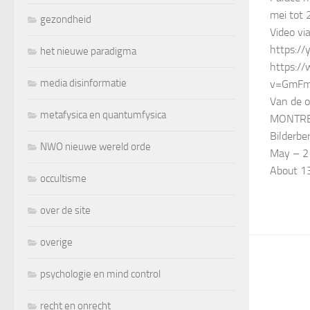
mei tot 
gezondheid
Video v
https://
het nieuwe paradigma
https:/
media disinformatie
v=GmFmL
Van de of
metafysica en quantumfysica
MONTREU
Bilderbe
NWO nieuwe wereld orde
May – 2 
About 
occultisme
over de site
overige
psychologie en mind control
recht en onrecht