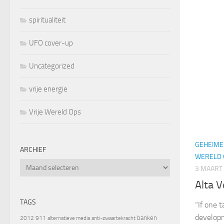
spiritualiteit
UFO cover-up
Uncategorized
vrije energie
Vrije Wereld Ops
GEHEIME
ARCHIEF
WERELD 
Archief
3 MAART
Alta V
TAGS
“If one 
developm
banken
2012
911
alternatieve media
anti-zwaartekracht