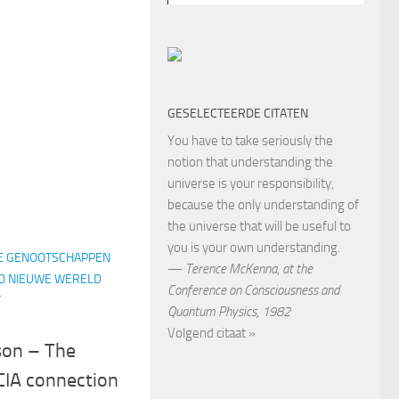
GESELECTEERDE CITATEN
You have to take seriously the
notion that understanding the
universe is your responsibility,
because the only understanding of
the universe that will be useful to
you is your own understanding.
E GENOOTSCHAPPEN
—
Terence McKenna
,
at the
O NIEUWE WERELD
Conference on Consciousness and
T
Quantum Physics, 1982
Volgend citaat »
son – The
 CIA connection