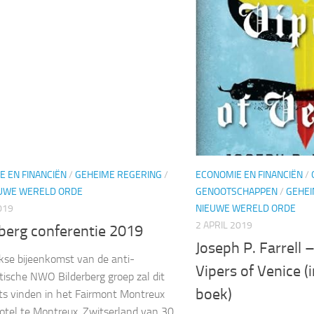
E EN FINANCIËN
/
GEHEIME REGERING
/
ECONOMIE EN FINANCIËN
/
UWE WERELD ORDE
GENOOTSCHAPPEN
/
GEHEI
019
NIEUWE WERELD ORDE
2 APRIL 2019
rberg conferentie 2019
Joseph P. Farrell 
ijkse bijeenkomst van de anti-
Vipers of Venice (
ische NWO Bilderberg groep zal dit
boek)
ats vinden in het Fairmont Montreux
otel te Montreux, Zwitserland van 30