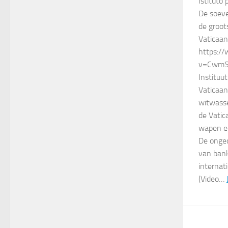
Istituto 
De soeve
de groot
Vaticaan
https:/
v=Cwm
Instituu
Vaticaan
witwasse
de Vatic
wapen e
De ongec
van bank
internat
(Video…