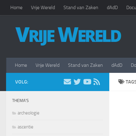
Home
Vrije Wereld
Stand van Zaken
dAdD
Docu
Doorgaan naar inhoud
Home
Vrije Wereld
Stand van Zaken
dAdD
Do
VOLG:
TAG
THEMA’S
archeologie
ascentie