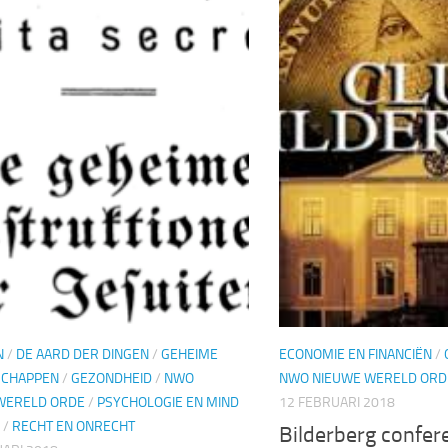
N
/
DE AARD DER DINGEN
/
GEHEIME
ECONOMIE EN FINANCIËN
/
SCHAPPEN
/
GEZONDHEID
/
NWO
NWO NIEUWE WERELD ORD
WERELD ORDE
/
PSYCHOLOGIE EN MIND
12 FEBRUARI 2018
/
RECHT EN ONRECHT
Bilderberg confer