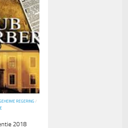
GEHEIME REGERING
/
E
entie 2018