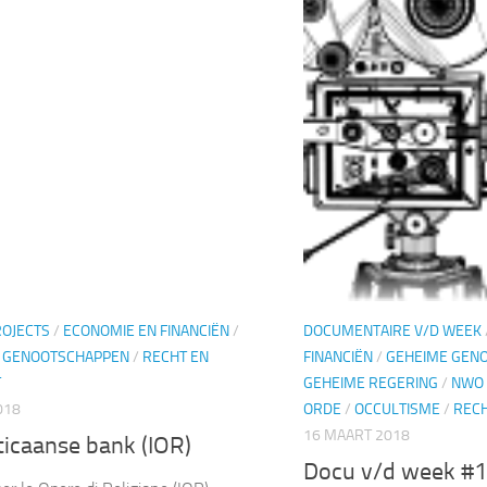
ROJECTS
/
ECONOMIE EN FINANCIËN
/
DOCUMENTAIRE V/D WEEK
 GENOOTSCHAPPEN
/
RECHT EN
FINANCIËN
/
GEHEIME GEN
T
GEHEIME REGERING
/
NWO 
018
ORDE
/
OCCULTISME
/
RECH
16 MAART 2018
ticaanse bank (IOR)
Docu v/d week #1