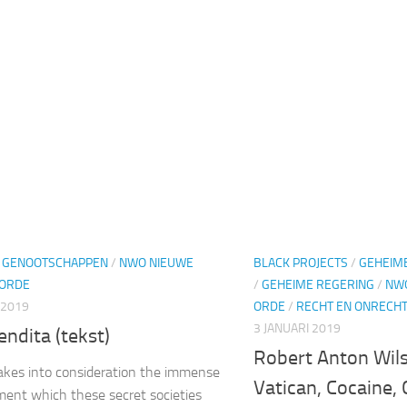
 GENOOTSCHAPPEN
/
NWO NIEUWE
BLACK PROJECTS
/
GEHEIM
ORDE
/
GEHEIME REGERING
/
NW
 2019
ORDE
/
RECHT EN ONRECH
3 JANUARI 2019
endita (tekst)
Robert Anton Wil
takes into consideration the immense
Vatican, Cocaine,
ent which these secret societies