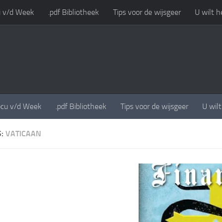
 v/d Week
.pdf Bibliotheek
Tips voor de wijsgeer
U wilt h
cu v/d Week
.pdf Bibliotheek
Tips voor de wijsgeer
U wil
S:
VATICAAN