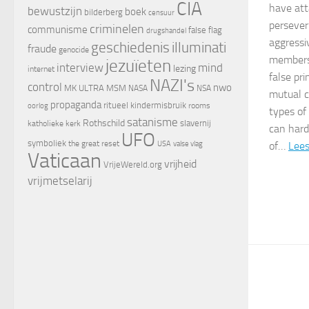
CIA
have att
bewustzijn
boek
bilderberg
censuur
perseveri
criminelen
communisme
false flag
drugshandel
aggressi
geschiedenis
illuminati
fraude
genocide
members 
jezuïeten
interview
mind
lezing
internet
false pri
NAZI's
control
nwo
MK ULTRA
MSM
NASA
NSA
mutual c
propaganda
ritueel kindermisbruik
oorlog
rooms
types of
satanisme
Rothschild
slavernij
katholieke kerk
can hard
UFO
symboliek
the great reset
valse vlag
USA
of…
Lee
Vaticaan
vrijheid
VrijeWereld.org
vrijmetselarij