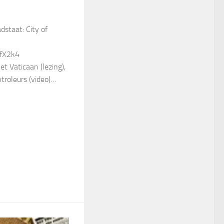
dstaat: City of
kfX2k4
et Vaticaan (lezing),
troleurs (video)…