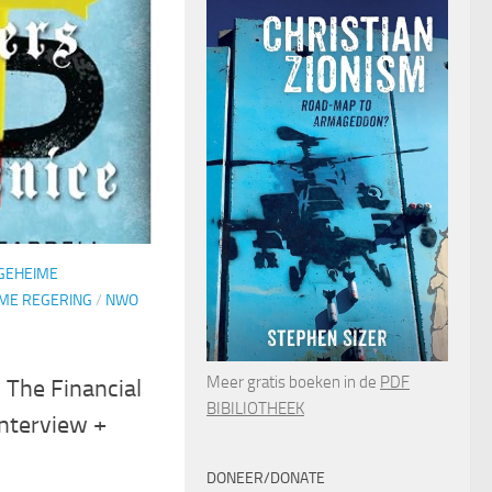
GEHEIME
ME REGERING
/
NWO
Meer gratis boeken in de
PDF
– The Financial
BIBILIOTHEEK
interview +
DONEER/DONATE