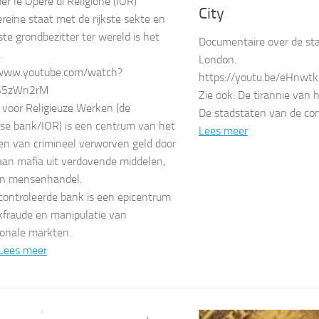
per le Opere di Religione (IOR)
City
reine staat met de rijkste sekte en
ste grondbezitter ter wereld is het
Documentaire over de sta
.
London.
/www.youtube.com/watch?
https://youtu.be/eHnwt
S5zWn2rM
Zie ook: De tirannie van h
t voor Religieuze Werken (de
De stadstaten van de con
se bank/IOR) is een centrum van het
Lees meer
n van crimineel verworven geld door
aan mafia uit verdovende middelen,
n mensenhandel.
ontroleerde bank is een epicentrum
fraude en manipulatie van
ionale markten.
Lees meer