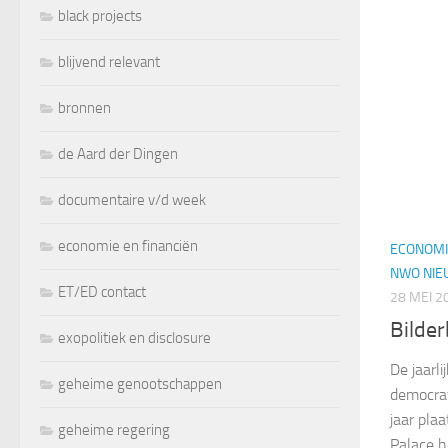
black projects
blijvend relevant
bronnen
de Aard der Dingen
documentaire v/d week
economie en financiën
ECONOMI
NWO NIE
ET/ED contact
28 MEI 2
Bilde
exopolitiek en disclosure
De jaarl
geheime genootschappen
democrat
jaar pla
geheime regering
Palace h