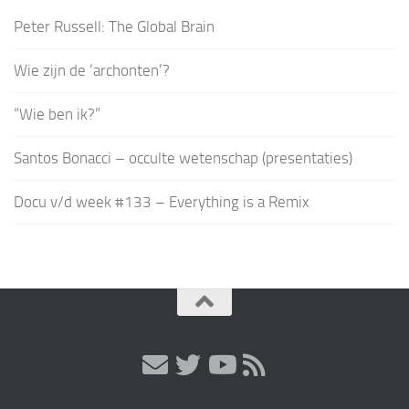
Peter Russell: The Global Brain
Wie zijn de ‘archonten’?
“Wie ben ik?”
Santos Bonacci – occulte wetenschap (presentaties)
Docu v/d week #133 – Everything is a Remix