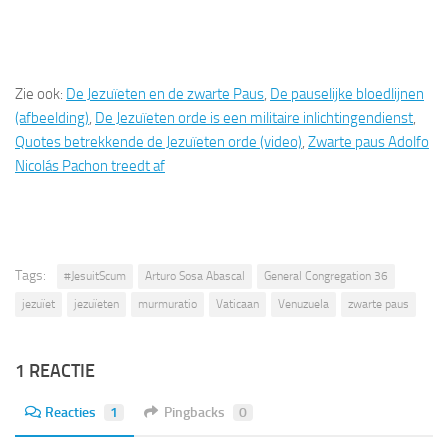
Zie ook:
De Jezuïeten en de zwarte Paus
,
De pauselijke bloedlijnen
(afbeelding)
,
De Jezuïeten orde is een militaire inlichtingendienst
,
Quotes betrekkende de Jezuïeten orde (video)
,
Zwarte paus Adolfo
Nicolás Pachon treedt af
Tags:
#JesuitScum
Arturo Sosa Abascal
General Congregation 36
jezuïet
jezuïeten
murmuratio
Vaticaan
Venuzuela
zwarte paus
1 REACTIE
Reacties
1
Pingbacks
0