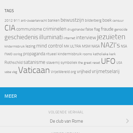
TAGS
bewustzijn
boek
banken
bilderberg
2012
911
censuur
anti-zwaartekracht
CIA
criminelen
fraude
communisme
false flag
genocide
drugshandel
jezuïeten
geschiedenis
illuminati
interview
internet
NAZI's
mind control
lezing
MK ULTRA
MSM
NASA
NSA
kindermisbruik
nwo
propaganda
ritueel kindermisbruik
oorlog
rooms katholieke kerk
UFO
satanisme
Rothschild
slavernij
symboliek
the great reset
USA
Vaticaan
vrijheid
vrijmetselarij
VrijeWereld.org
valse vlag
MEER
VOLGENDE VERHAAL
De club van Rome