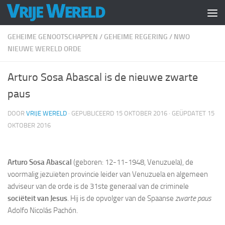
Doorgaan naar inhoud
GEHEIME GENOOTSCHAPPEN
/
GEHEIME REGERING
/
NWO
NIEUWE WERELD ORDE
Arturo Sosa Abascal is de nieuwe zwarte
paus
DOOR
VRIJE WERELD
· GEPUBLICEERD
15 OKTOBER 2016
· GEÜPDATET
15
OKTOBER 2016
Arturo Sosa Abascal
(geboren: 12-11-1948, Venuzuela), de
voormalig jezuïeten provincie leider van Venuzuela en algemeen
adviseur van de orde is de 31ste generaal van de criminele
sociëteit van Jesus
. Hij is de opvolger van de Spaanse
zwarte paus
Adolfo Nicolás Pachón.