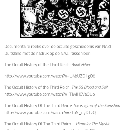
Documentaire reeks over de occulte geschiedenis van NAZI
Duitsland met de nadruk op de NAZI rassenleer:
The Occult History of the Third Reich:
Adolf Hitler
http://www.youtube.com/watch?v=LJ4bUZO1gQ8
The Occult History of the Third Reich:
The SS Blood and Soil
http://www.youtube.com/watch?v=TJwlHCVaQUo
The Occult History Of The Third Reich:
The Enigma of the Swastika
http://www.youtube.com/watch?v=zTpS_eyDTzQ
The Occult History Of The Third Reich –
Himmler The Mystic