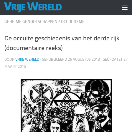
Doorgaan naar inhoud
GEHEIME GENOOTSCHAPPEN
/
OCCULTISME
De occulte geschiedenis van het derde rijk
(documentaire reeks)
DOOR
VRIJE WERELD
· GEPUBLICEERD
26 AUGUSTUS 2013
· GEÜPDATET
27
MAART 2015