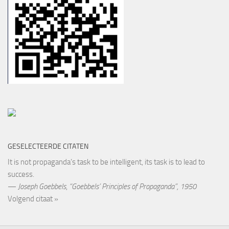
GESELECTEERDE CITATEN
It is not propaganda’s task to be intelligent, its task is to lead to
success.
—
Joseph Goebbels
,
“Goebbels’ Principles of Propaganda”, 1950
Volgend citaat »