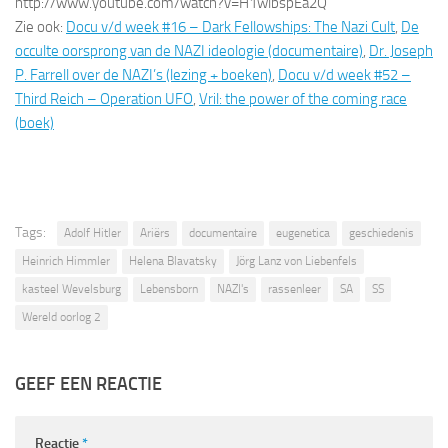
http://www.youtube.com/watch?v=H1wlbspEa2Q
Zie ook:
Docu v/d week #16 – Dark Fellowships: The Nazi Cult
,
De
occulte oorsprong van de NAZI ideologie (documentaire)
,
Dr. Joseph
P. Farrell over de NAZI’s (lezing + boeken)
,
Docu v/d week #52 –
Third Reich – Operation UFO
,
Vril: the power of the coming race
(boek)
Tags:
Adolf Hitler
Ariërs
documentaire
eugenetica
geschiedenis
Heinrich Himmler
Helena Blavatsky
Jörg Lanz von Liebenfels
kasteel Wevelsburg
Lebensborn
NAZI's
rassenleer
SA
SS
Wereld oorlog 2
GEEF EEN REACTIE
Reactie
*