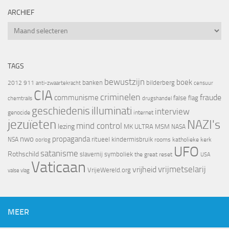
ARCHIEF
Archief
TAGS
bewustzijn
boek
banken
bilderberg
2012
911
censuur
anti-zwaartekracht
CIA
criminelen
fraude
communisme
false flag
chemtrails
drugshandel
geschiedenis
illuminati
interview
genocide
internet
jezuïeten
NAZI's
mind control
lezing
MK ULTRA
MSM
NASA
nwo
propaganda
ritueel kindermisbruik
NSA
oorlog
rooms katholieke kerk
UFO
satanisme
Rothschild
slavernij
symboliek
the great reset
USA
Vaticaan
vrijheid
vrijmetselarij
VrijeWereld.org
valse vlag
MEER