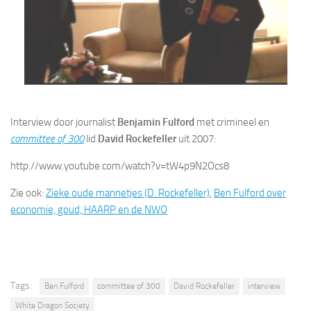
Interview door journalist
Benjamin Fulford
met crimineel en
committee of 300
lid
David Rockefeller
uit 2007:
http://www.youtube.com/watch?v=tW4p9N2Ocs8
Zie ook:
Zieke oude mannetjes (D. Rockefeller)
,
Ben Fulford over
economie, goud, HAARP en de NWO
Tags:
Ben Fulford
committee of 300
David Rockefeller
interview
White Dragon Society