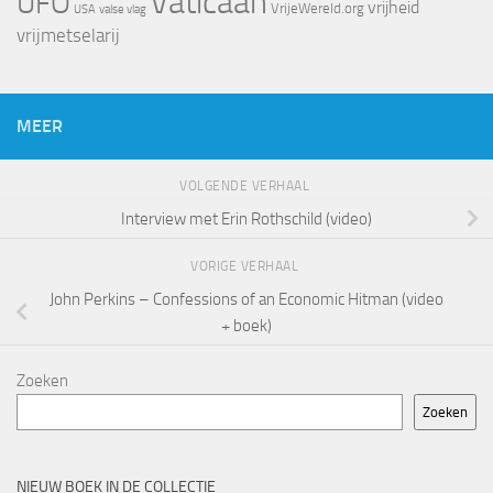
Vaticaan
UFO
vrijheid
VrijeWereld.org
valse vlag
USA
vrijmetselarij
MEER
VOLGENDE VERHAAL
Interview met Erin Rothschild (video)
VORIGE VERHAAL
John Perkins – Confessions of an Economic Hitman (video
+ boek)
Zoeken
Zoeken
NIEUW BOEK IN DE COLLECTIE