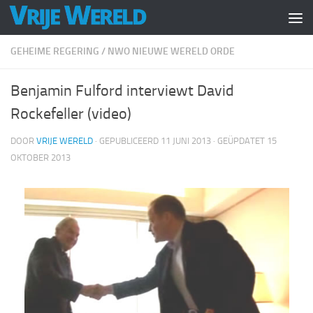
Doorgaan naar inhoud
GEHEIME REGERING
/
NWO NIEUWE WERELD ORDE
Benjamin Fulford interviewt David
Rockefeller (video)
DOOR
VRIJE WERELD
· GEPUBLICEERD
11 JUNI 2013
· GEÜPDATET
15
OKTOBER 2013