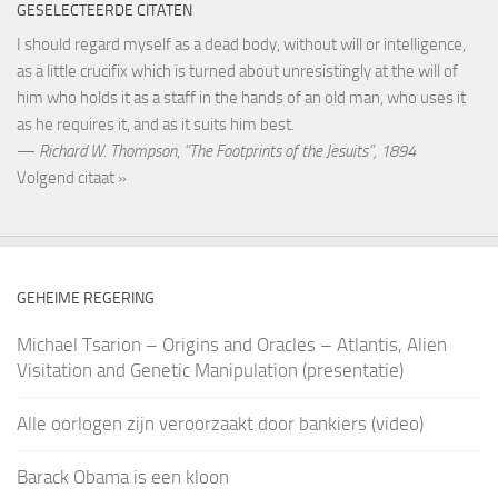
GESELECTEERDE CITATEN
I should regard myself as a dead body, without will or intelligence,
as a little crucifix which is turned about unresistingly at the will of
him who holds it as a staff in the hands of an old man, who uses it
as he requires it, and as it suits him best.
—
Richard W. Thompson
,
“The Footprints of the Jesuits”, 1894
Volgend citaat »
GEHEIME REGERING
Michael Tsarion – Origins and Oracles – Atlantis, Alien
Visitation and Genetic Manipulation (presentatie)
Alle oorlogen zijn veroorzaakt door bankiers (video)
Barack Obama is een kloon