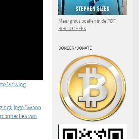
Meer gratis boeken in de
PDF
BIBILIOTHEEK
DONEER/DONATE
ote Viewing
zing)
,
Ingo Swann
erconnecties van