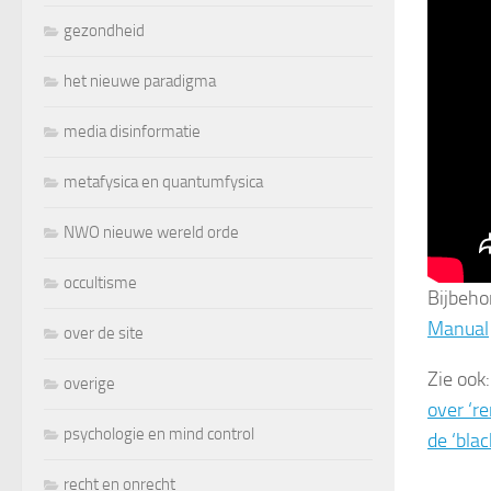
gezondheid
het nieuwe paradigma
media disinformatie
metafysica en quantumfysica
NWO nieuwe wereld orde
occultisme
Bijbeho
Manual
over de site
Zie ook
overige
over ‘r
psychologie en mind control
de ‘blac
recht en onrecht