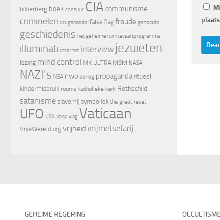
CIA
Mi
boek
communisme
bilderberg
censuur
criminelen
plaats
fraude
false flag
genocide
drugshandel
geschiedenis
het geheime ruimtevaartprogramma
jezuïeten
illuminati
interview
internet
mind control
lezing
MK ULTRA
MSM
NASA
NAZI's
nwo
propaganda
ritueel
NSA
oorlog
Rothschild
kindermisbruik
rooms katholieke kerk
satanisme
slavernij
symboliek
the great reset
Vaticaan
UFO
valse vlag
USA
vrijheid
vrijmetselarij
VrijeWereld.org
GEHEIME REGERING
OCCULTISM