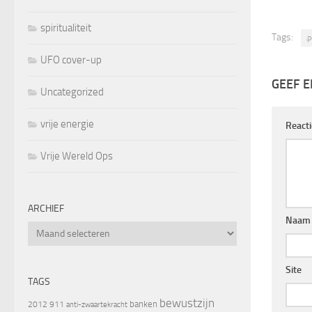
spiritualiteit
Tags:
.p
UFO cover-up
GEEF E
Uncategorized
vrije energie
React
Vrije Wereld Ops
ARCHIEF
Naam
Archief
Site
TAGS
bewustzijn
banken
2012
911
anti-zwaartekracht