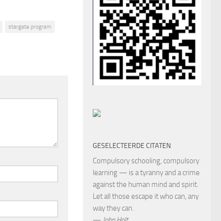
stargate program
GESELECTEERDE CITATEN
Compulsory schooling, compulsory
learning — is a tyranny and a crime
against the human mind and spirit.
Let all those escape it who can, any
way they can.
—
John Holt