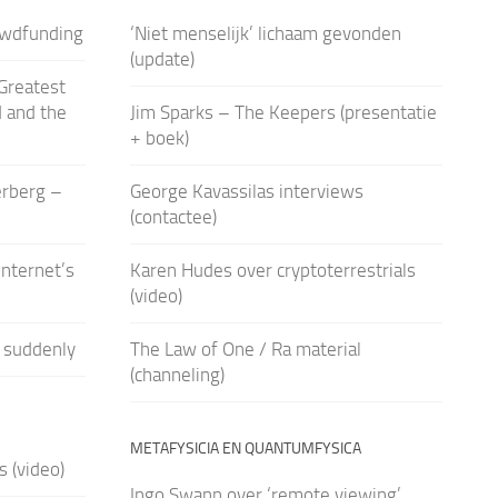
rowdfunding
‘Niet menselijk’ lichaam gevonden
(update)
Greatest
d and the
Jim Sparks – The Keepers (presentatie
+ boek)
erberg –
George Kavassilas interviews
(contactee)
nternet’s
Karen Hudes over cryptoterrestrials
(video)
 suddenly
The Law of One / Ra material
(channeling)
METAFYSICIA EN QUANTUMFYSICA
 (video)
Ingo Swann over ‘remote viewing’