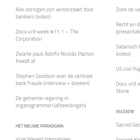
Alle oorlogen zijn veroorzaakt door
Zoek de ve
bankiers (video)
Recht en 
Docu v/d week #11.1 – The
(presentati
Corporation
Satanisch 
Zwarte paus Adolfo Nicolás Pachon
(video)
treedt af
US civil fl
Stephen Goodson over de centrale
bank fraude (interview + boeken)
Docu v/d 
Stone
De geheime regering in
organogrammen (afbeeldingen)
ASCENTIE
Sacred Ge
HET NIEUWE PARADIGMA
Vrije Wereld stemadvies
Ancient K