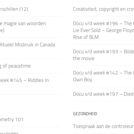
rschillen (12)
Creativiteit, copyright en c
de magie van woorden
Docu v/d week #196 – The 
e)
Lie Ever Sold – George Floy
Rise of BLM
Ritueel Misbruik in Canada
Docu v/d week #193 – Bild
the movie
ag of peacetime
Docu v/d week #142 – The I
Own Boy
week #145 – Riddles In
Docu v/d week #197 – Died
GEZONDHEID
ometry 101
Toespraak aan de controleurs
nowledge