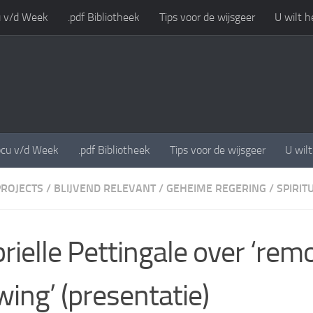
 v/d Week
.pdf Bibliotheek
Tips voor de wijsgeer
U wilt h
cu v/d Week
.pdf Bibliotheek
Tips voor de wijsgeer
U wil
PROJECTS
/
BLIJVEND RELEVANT
/
GEHEIME REGERING
/
SPIRIT
rielle Pettingale over ‘rem
wing’ (presentatie)