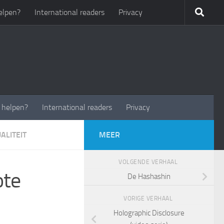
elpen?
International readers
Privacy
t helpen?
International readers
Privacy
UALITEIT
MEER
VOLGENDE VERHAAL
ote
De Hashashin
VORIGE VERHAAL
Holographic Disclosure