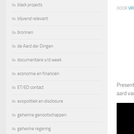
black projects
DOOR
VR
blijvend relevant
bronnen
de Aard der Dingen
documentaire v/d week
economie en financiën
Present
ET/ED contact
aard v
exopolitiek en disclosure
geheime genootschappen
geheime regering