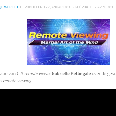
IJE WERELD
· GEPUBLICEERD
27 JANUARI 2015
· GEÜPDATET
2 APRIL 2015
atie van CIA
remote viewer
Gabrielle Pettingale
over de gesc
an
remote viewing
.