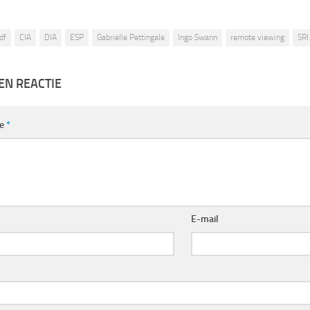
df
CIA
DIA
ESP
Gabrielle Pettingale
Ingo Swann
remote viewing
SRI
EN REACTIE
ie
*
E-mail