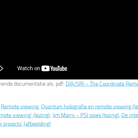
rende documentatie als .pdf:
DIA/SRI – The Coordinate Rem
:
Remote viewing
,
Quantum holografie en remote viewing (le
emote viewing’ (lezing)
,
Jim Marrs – PSI spies (lezing)
,
De int
k projects’ (afbeelding)