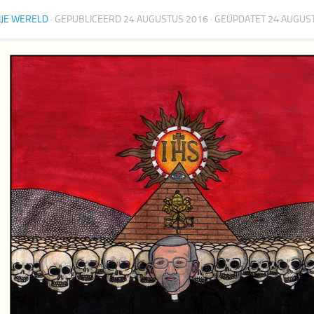
IJE WERELD
· GEPUBLICEERD
24 AUGUSTUS 2016
· GEÜPDATET
24 AUGUS