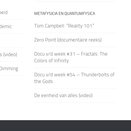
oeid
METAFYSICIA EN QUANTUMFYSICA
Tom Campbell: “Reality 101”
demic
Zero Point (documentaire reeks)
Docu v/d week #31 – Fractals: The
 (video)
Colors of Infinity
 Dimming
Docu v/d week #54 – Thunderbolts of
the Gods
De eenheid van alles (video)