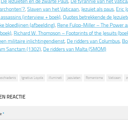
:
De Jezuïeten en de zwarte Paus
,
De tyrannie van het Vatica
‘archonten’?
,
Slaven van het Vaticaan
,
Jezuïet als paus
,
Eric 
 assassins (interview + boek)
,
Quotes betrekkende de Jezuïet
ke bloedlijnen (afbeelding)
,
Rene Fulop-Miller – The Power a
(boek)
,
Richard W. Thompson – Footprints of the Jesuits (boe
een militaire inlichtingendienst
,
De ridders van Columbus
,
Bo
nam Sanctam (1302)
,
De ridders van Malta (SMOM)
eschiedenis
Ignatius Loyola
illuminati
jezuïeten
Romanisme
Vaticaan
z
EN REACTIE
ie
*