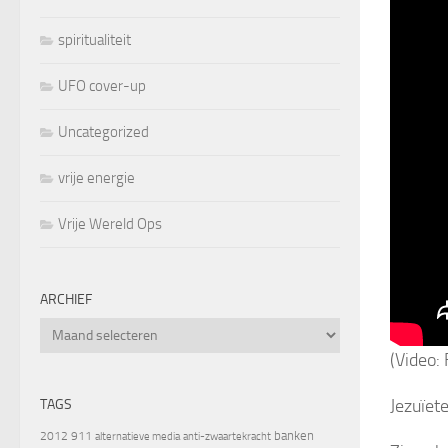
spiritualiteit
UFO cover-up
Uncategorized
vrije energie
Vrije Wereld Ops
ARCHIEF
Archief
(Video:
Jezuïete
TAGS
banken
2012
911
alternatieve media
anti-zwaartekracht