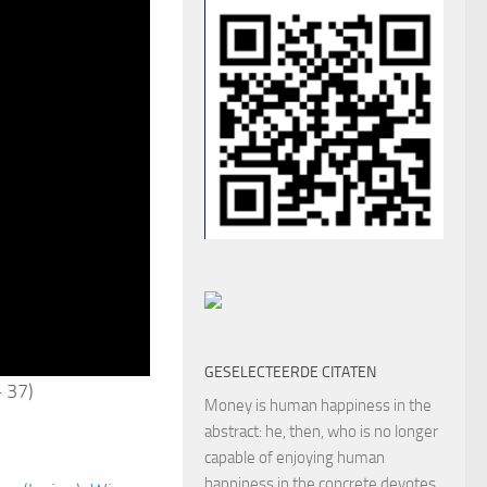
GESELECTEERDE CITATEN
– 37)
Money is human happiness in the
abstract: he, then, who is no longer
capable of enjoying human
happiness in the concrete devotes