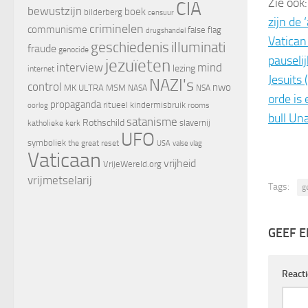
Zie ook:
CIA
bewustzijn
boek
bilderberg
censuur
zijn de 
criminelen
communisme
false flag
drugshandel
Vatican
geschiedenis
illuminati
fraude
genocide
pauselij
jezuïeten
interview
mind
lezing
internet
Jesuits 
NAZI's
control
nwo
MK ULTRA
MSM
NASA
NSA
orde is 
propaganda
ritueel kindermisbruik
oorlog
rooms
bull U
satanisme
Rothschild
slavernij
katholieke kerk
UFO
symboliek
the great reset
valse vlag
USA
Vaticaan
vrijheid
VrijeWereld.org
vrijmetselarij
Tags:
g
GEEF E
React