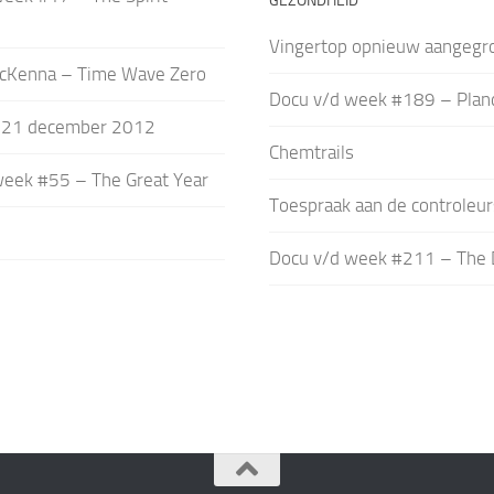
GEZONDHEID
Vingertop opnieuw aangegr
cKenna – Time Wave Zero
Docu v/d week #189 – Plan
 21 december 2012
Chemtrails
week #55 – The Great Year
Toespraak aan de controleurs
Docu v/d week #211 – The