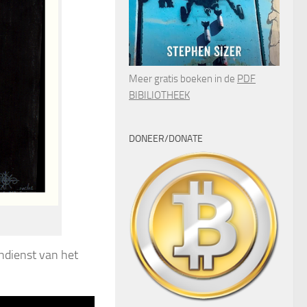
Meer gratis boeken in de
PDF
BIBILIOTHEEK
DONEER/DONATE
endienst van het