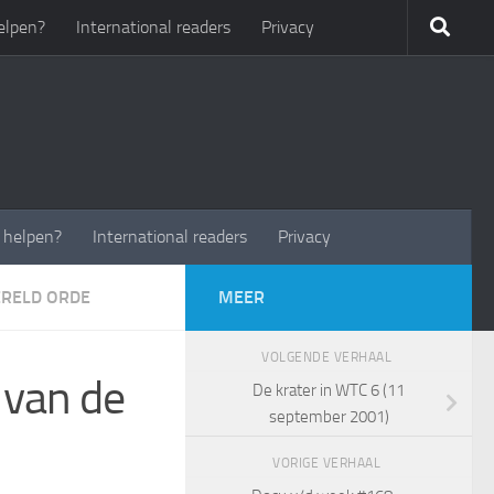
elpen?
International readers
Privacy
t helpen?
International readers
Privacy
RELD ORDE
MEER
VOLGENDE VERHAAL
 van de
De krater in WTC 6 (11
september 2001)
VORIGE VERHAAL