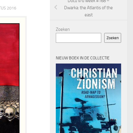
Docu v/d week #168 –
Dwarka: the Atlantis of the
TUS 2016
east
Zoeken
Zoeken
NIEUW BOEK IN DE COLLECTIE