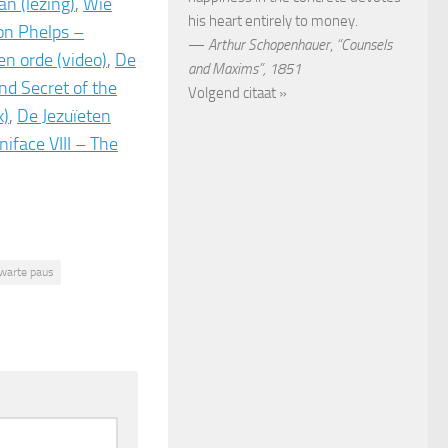
an (lezing)
,
Wie
his heart entirely to money.
Jon Phelps –
—
Arthur Schopenhauer
,
“Counsels
en orde (video)
,
De
and Maxims”, 1851
nd Secret of the
Volgend citaat »
k)
,
De Jezuïeten
niface VIII – The
warte paus