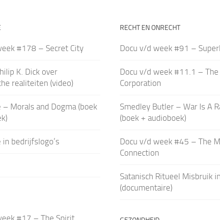
E
RECHT EN ONRECHT
week #178 – Secret City
Docu v/d week #91 – Super
hilip K. Dick over
Docu v/d week #11.1 – The
he realiteiten (video)
Corporation
e – Morals and Dogma (boek
Smedley Butler – War Is A R
k)
(boek + audioboek)
 in bedrijfslogo’s
Docu v/d week #45 – The 
Connection
Satanisch Ritueel Misbruik in
(documentaire)
eek #17 – The Spirit