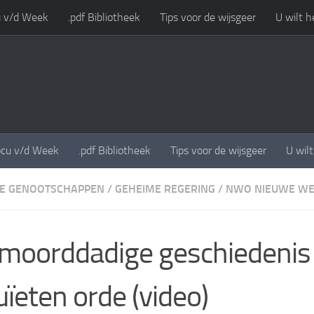
 v/d Week
.pdf Bibliotheek
Tips voor de wijsgeer
U wilt h
cu v/d Week
.pdf Bibliotheek
Tips voor de wijsgeer
U wil
E GENOOTSCHAPPEN
/
GEHEIME REGERING
/
NWO NIEUWE WE
moorddadige geschiedenis
uïeten orde (video)