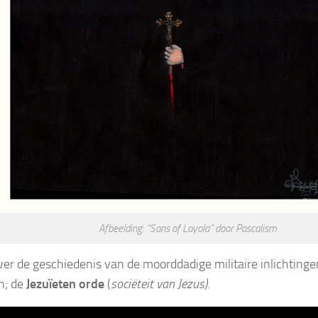
Afbeelding: “Sons of Loyola” door Pascalism
ver de geschiedenis van de moorddadige militaire inlichting
n; de
Jezuïeten orde
(
sociëteit van Jezus).