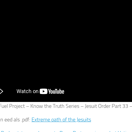
 Fuel Project – Know the Truth Series – Jesuit Order Part 33 
n eed als .pdf:
Extreme oath of the Jesuits