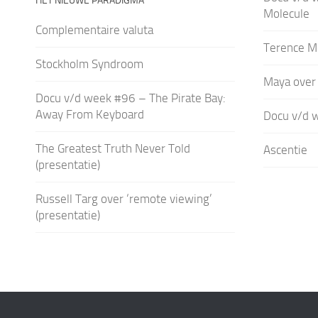
HET NIEUWE PARADIGMA
Molecule
Complementaire valuta
Terence M
Stockholm Syndroom
Maya over
Docu v/d week #96 – The Pirate Bay:
Away From Keyboard
Docu v/d 
The Greatest Truth Never Told
Ascentie
(presentatie)
Russell Targ over ‘remote viewing’
(presentatie)