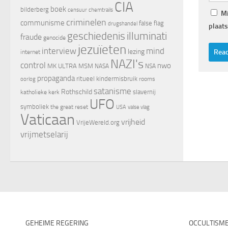
CIA
boek
bilderberg
censuur
chemtrails
Mi
criminelen
communisme
false flag
drugshandel
plaats
geschiedenis
illuminati
fraude
genocide
jezuïeten
interview
mind
lezing
internet
NAZI's
control
nwo
MK ULTRA
MSM
NASA
NSA
propaganda
ritueel kindermisbruik
oorlog
rooms
satanisme
Rothschild
slavernij
katholieke kerk
UFO
symboliek
the great reset
valse vlag
USA
Vaticaan
vrijheid
VrijeWereld.org
vrijmetselarij
GEHEIME REGERING
OCCULTISM