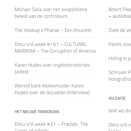
Michael Salla over het exopolitieke
Albert Pik
beleid van de controleurs
+ audioboe
The Hookup x Pharao – Een (muziek)
Zoek de ve
Docu v/d week #191 – CULTURAL
Parels voo
MARXISM – The Corruption of America
Hiding in p
Karen Hudes over cryptoterrestrials
(video)
Schrijver P
holografisc
Wereld bank klokkenluider Karen
Hudes over de Jezuïeten (interview)
ASCENTIE
Wat wij do
HET NIEUWE PARADIGMA
Docu v/d week #31 – Fractals: The
Docu v/d 
Colors of Infinity