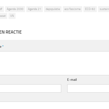
df
Agenda 2030
Agenda 21
depopulatie
eco fascisme
ECO-92
sustai
reset
VN
EN REACTIE
ie
*
E-mail