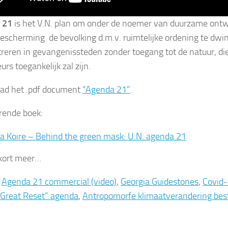
 21
is het V.N. plan om onder de noemer van duurzame ontw
escherming de bevolking d.m.v. ruimtelijke ordening te dwi
reren in gevangenissteden zonder toegang tot de natuur, die
urs toegankelijk zal zijn.
ad het .pdf document
“Agenda 21”
.
rende boek:
a Koire – Behind the green mask: U.N. agenda 21
kort meer…
:
Agenda 21 commercial (video)
,
Georgia Guidestones
,
Covid
 Great Reset” agenda
,
Antropomorfe klimaatverandering best