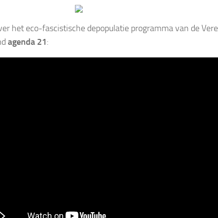
ver het eco-fascistische depopulatie programma van de Vere
md
agenda 21
: