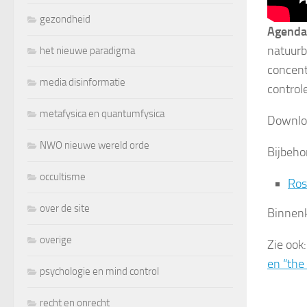
gezondheid
Agenda
natuurb
het nieuwe paradigma
concent
media disinformatie
controle
metafysica en quantumfysica
Downlo
NWO nieuwe wereld orde
Bijbeho
occultisme
Ros
over de site
Binnen
overige
Zie ook
en “the
psychologie en mind control
recht en onrecht