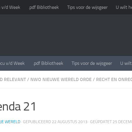
 v/d Week
.pdf Bibliotheek
Tips voor de wijsgeer
U wilt h
cu v/d Week
.pdf Bibliotheek
Tips voor de wijsgeer
U wil
ND RELEVANT
/
NWO NIEUWE WERELD ORDE
/
RECHT EN ONRE
enda 21
IJE WERELD
· GEPUBLICEERD
22 AUGUSTUS 2013
· GEÜPDATET
25 DECEM