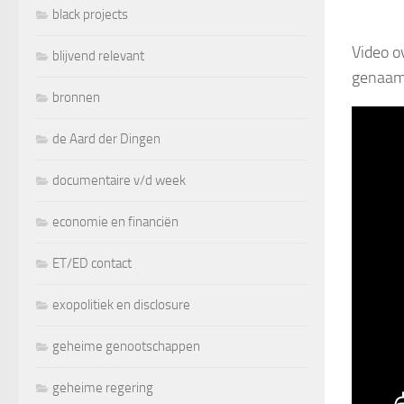
black projects
Video o
blijvend relevant
genaa
bronnen
de Aard der Dingen
documentaire v/d week
economie en financiën
ET/ED contact
exopolitiek en disclosure
geheime genootschappen
geheime regering