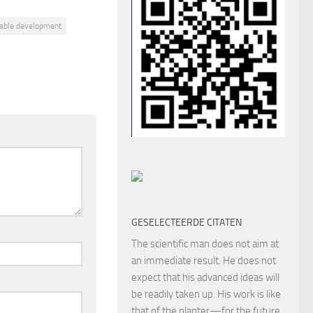
nable development
GESELECTEERDE CITATEN
The scientific man does not aim at
an immediate result. He does not
expect that his advanced ideas will
be readily taken up. His work is like
that of the planter—for the future.