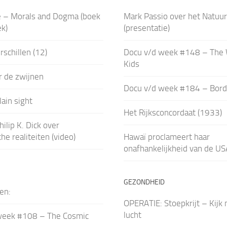
e – Morals and Dogma (boek
Mark Passio over het Natuur
k)
(presentatie)
rschillen (12)
Docu v/d week #148 – The
Kids
r de zwijnen
Docu v/d week #184 – Bord
lain sight
Het Rijksconcordaat (1933)
hilip K. Dick over
he realiteiten (video)
Hawaï proclameert haar
onafhankelijkheid van de USA
GEZONDHEID
en:
OPERATIE: Stoepkrijt – Kijk 
lucht
week #108 – The Cosmic