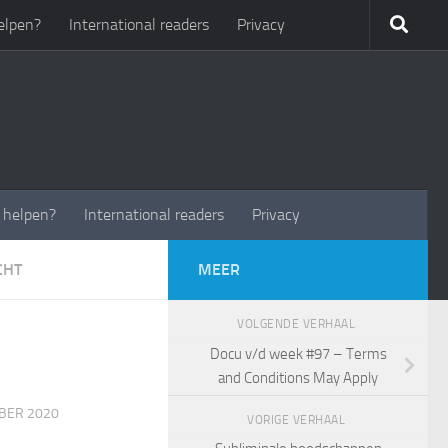
elpen?
International readers
Privacy
t helpen?
International readers
Privacy
CHT
MEER
VOLGENDE VERHAAL
Docu v/d week #97 – Terms
and Conditions May Apply
BER 2020
VORIGE VERHAAL