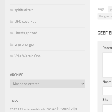
Tags:
.p
spiritualiteit
the great 
UFO cover-up
GEEF E
Uncategorized
vrije energie
React
Vrije Wereld Ops
ARCHIEF
Naam
Archief
Site
TAGS
bewustzijn
banken
2012
911
anti-zwaartekracht