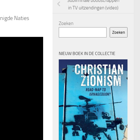
Subliminale boodschappen
in TV uitzendingen (video)
nigde Naties
Zoeken
Zoeken
NIEUW BOEK IN DE COLLECTIE