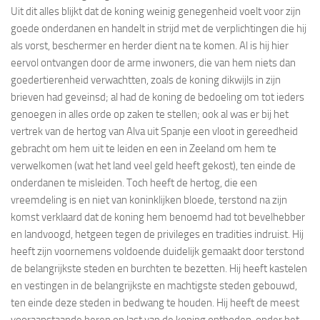
Uit dit alles blijkt dat de koning weinig genegenheid voelt voor zijn
goede onderdanen en handelt in strijd met de verplichtingen die hij
als vorst, beschermer en herder dient na te komen. Al is hij hier
eervol ontvangen door de arme inwoners, die van hem niets dan
goedertierenheid verwachtten, zoals de koning dikwijls in zijn
brieven had geveinsd; al had de koning de bedoeling om tot ieders
genoegen in alles orde op zaken te stellen; ook al was er bij het
vertrek van de hertog van Alva uit Spanje een vloot in gereedheid
gebracht om hem uit te leiden en een in Zeeland om hem te
verwelkomen (wat het land veel geld heeft gekost), ten einde de
onderdanen te misleiden. Toch heeft de hertog, die een
vreemdeling is en niet van koninklijken bloede, terstond na zijn
komst verklaard dat de koning hem benoemd had tot bevelhebber
en landvoogd, hetgeen tegen de privileges en tradities indruist. Hij
heeft zijn voornemens voldoende duidelijk gemaakt door terstond
de belangrijkste steden en burchten te bezetten. Hij heeft kastelen
en vestingen in de belangrijkste en machtigste steden gebouwd,
ten einde deze steden in bedwang te houden. Hij heeft de meest