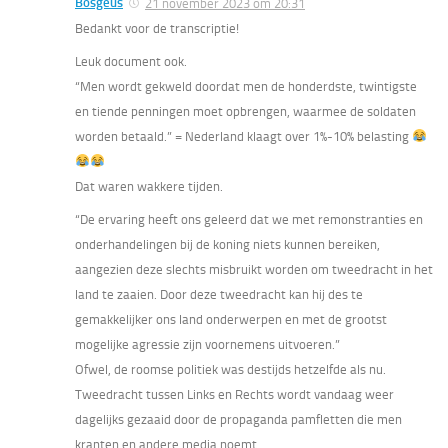
Bosgeus
21 november 2023 om 20:31
Bedankt voor de transcriptie!
Leuk document ook.
“Men wordt gekweld doordat men de honderdste, twintigste
en tiende penningen moet opbrengen, waarmee de soldaten
worden betaald.” = Nederland klaagt over 1%-10% belasting
Dat waren wakkere tijden.
“De ervaring heeft ons geleerd dat we met remonstranties en
onderhandelingen bij de koning niets kunnen bereiken,
aangezien deze slechts misbruikt worden om tweedracht in het
land te zaaien. Door deze tweedracht kan hij des te
gemakkelijker ons land onderwerpen en met de grootst
mogelijke agressie zijn voornemens uitvoeren.”
Ofwel, de roomse politiek was destijds hetzelfde als nu.
Tweedracht tussen Links en Rechts wordt vandaag weer
dagelijks gezaaid door de propaganda pamfletten die men
kranten en andere media noemt.