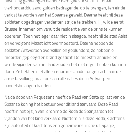
bevolking gedwongen de door hem geëiste soldij, in totaal
vierhonderdduizend gulden bedragende, op te brengen, ten einde
verlost te worden van het Spaanse geweld. Daarna heeft hij deze
soldaten opgedragen verder ten strijde te trekken. Hij wilde eerst
Brussel innemen om vanuit de residentie van de prins te kunnen
opereren. Toen het leger daar niet in slaagde, heeft hij de stad Aalst
en vervolgens Maastricht overmeesterd. Daarna hebben de
soldaten Antwerpen overvallen en geplunderd, ze hebben er
moorden gepleegd en brand gesticht. De meest tirannieke en
wrede vijanden van het land zouden het niet erger hebben kunnen
doen. Ze hebben niet alleen enorme schade toegebracht aan de
arme bevolking, maar ook aan alle naties die in Antwerpen
handelsbelangen hadden.
Na de dood van Requesens heeft de Raad van State op last van de
Spaanse koning het bestuur over dit land aanvaard. Deze Raad
heeft in het bijzijn van Jeronimo de Roda de Spanjaarden tot
vijanden van het land verklaard. Niettemin is deze Roda, krachtens
zijn autoriteit of krachtens een geheime instructie uit Spanje,