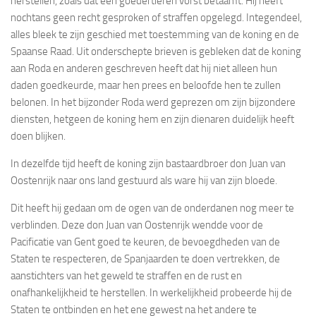
herstellen, zoals dat een goedertieren vorst betaamt. Hij heeft
nochtans geen recht gesproken of straffen opgelegd. Integendeel,
alles bleek te zijn geschied met toestemming van de koning en de
Spaanse Raad. Uit onderschepte brieven is gebleken dat de koning
aan Roda en anderen geschreven heeft dat hij niet alleen hun
daden goedkeurde, maar hen prees en beloofde hen te zullen
belonen. In het bijzonder Roda werd geprezen om zijn bijzondere
diensten, hetgeen de koning hem en zijn dienaren duidelijk heeft
doen blijken.
In dezelfde tijd heeft de koning zijn bastaardbroer don Juan van
Oostenrijk naar ons land gestuurd als ware hij van zijn bloede.
Dit heeft hij gedaan om de ogen van de onderdanen nog meer te
verblinden. Deze don Juan van Oostenrijk wendde voor de
Pacificatie van Gent goed te keuren, de bevoegdheden van de
Staten te respecteren, de Spanjaarden te doen vertrekken, de
aanstichters van het geweld te straffen en de rust en
onafhankelijkheid te herstellen. In werkelijkheid probeerde hij de
Staten te ontbinden en het ene gewest na het andere te