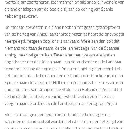
rechters, ambachtsheren, leenmannen en alle andere inwoners van
dit land ontslagen van de eed die zij aan de koning van Spanje
hebben gezworen.
De meeste gewesten in dit land hebben het gezag geaccepteerd
van de hertog van Anjou; aartshertog Matthias heeft de landvoogdij
neergelegd, hetgeen door ons is aanvaard. We eisen dan ook dat
niemand voortaan de naam, de titel en het zegel van de Spaanse
koning meer zal gebruiken. Tevens hebben we aan alle landen
opgedragen om de titel en naam van de landsheer en de Landraad
te voeren, zolang de hertog van Anjou nog niet is gearriveerd. Tot
het moment dat de landsheer en de Landraad in functie zijn, dienen
zij onze naam te voeren. In Holland en Zeeland zal men ressorteren
onder de prins van Oranje en de Staten van Holland en Zeeland tot
de tijd dat de Landraad zal zijn ingesteld. Daarna zullen ze zich
voegen naar de orders van de Landraad en de hertog van Anjou.
Men zal in aangelegenheden betreffende de landsregering –
waarmee de Landraad zal worden belast – niet meer het zegel van
de Spaanse koning gebruiken. In zaken die het gewestelijk bestuur