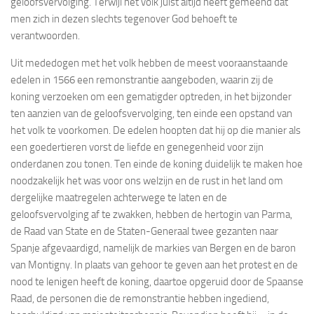
geloofsvervolging. Terwijl het volk juist altijd heeft gemeend dat
men zich in dezen slechts tegenover God behoeft te
verantwoorden.
Uit mededogen met het volk hebben de meest vooraanstaande
edelen in 1566 een remonstrantie aangeboden, waarin zij de
koning verzoeken om een gematigder optreden, in het bijzonder
ten aanzien van de geloofsvervolging, ten einde een opstand van
het volk te voorkomen. De edelen hoopten dat hij op die manier als
een goedertieren vorst de liefde en genegenheid voor zijn
onderdanen zou tonen. Ten einde de koning duidelijk te maken hoe
noodzakelijk het was voor ons welzijn en de rust in het land om
dergelijke maatregelen achterwege te laten en de
geloofsvervolging af te zwakken, hebben de hertogin van Parma,
de Raad van State en de Staten-Generaal twee gezanten naar
Spanje afgevaardigd, namelijk de markies van Bergen en de baron
van Montigny. In plaats van gehoor te geven aan het protest en de
nood te lenigen heeft de koning, daartoe opgeruid door de Spaanse
Raad, de personen die de remonstrantie hebben ingediend,