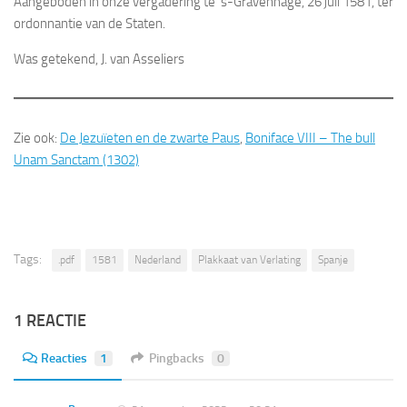
Aangeboden in onze vergadering te ‘s-Gravenhage, 26 juli 1581, ter
ordonnantie van de Staten.
Was getekend, J. van Asseliers
Zie ook:
De Jezuïeten en de zwarte Paus
,
Boniface VIII – The bull
Unam Sanctam (1302)
Tags:
.pdf
1581
Nederland
Plakkaat van Verlating
Spanje
1 REACTIE
Reacties
1
Pingbacks
0