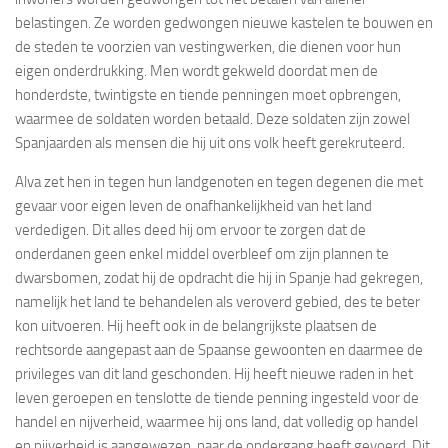
belastingen. Ze worden gedwongen nieuwe kastelen te bouwen en
de steden te voorzien van vestingwerken, die dienen voor hun
eigen onderdrukking. Men wordt gekweld doordat men de
honderdste, twintigste en tiende penningen moet opbrengen,
waarmee de soldaten worden betaald. Deze soldaten zijn zowel
Spanjaarden als mensen die hij uit ons volk heeft gerekruteerd.
Alva zet hen in tegen hun landgenoten en tegen degenen die met
gevaar voor eigen leven de onafhankelijkheid van het land
verdedigen. Dit alles deed hij om ervoor te zorgen dat de
onderdanen geen enkel middel overbleef om zijn plannen te
dwarsbomen, zodat hij de opdracht die hij in Spanje had gekregen,
namelijk het land te behandelen als veroverd gebied, des te beter
kon uitvoeren. Hij heeft ook in de belangrijkste plaatsen de
rechtsorde aangepast aan de Spaanse gewoonten en daarmee de
privileges van dit land geschonden. Hij heeft nieuwe raden in het
leven geroepen en tenslotte de tiende penning ingesteld voor de
handel en nijverheid, waarmee hij ons land, dat volledig op handel
en nijverheid is aangewezen, naar de ondergang heeft gevoerd. Dit