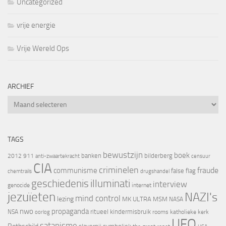
Uncategorized
vrije energie
Vrije Wereld Ops
ARCHIEF
Archief
TAGS
bewustzijn
boek
banken
bilderberg
2012
911
censuur
anti-zwaartekracht
CIA
criminelen
fraude
communisme
false flag
chemtrails
drugshandel
geschiedenis
illuminati
interview
genocide
internet
jezuïeten
NAZI's
mind control
lezing
MK ULTRA
MSM
NASA
nwo
propaganda
ritueel kindermisbruik
NSA
oorlog
rooms katholieke kerk
UFO
satanisme