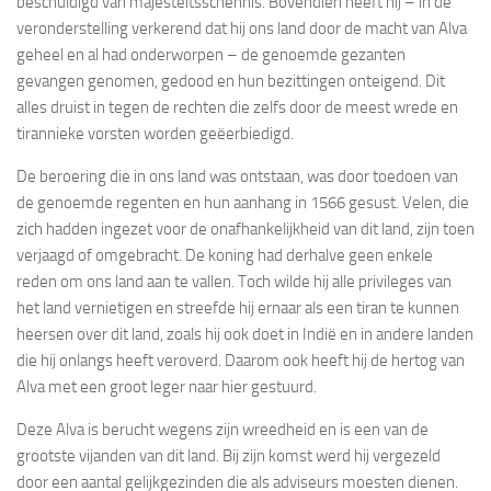
beschuldigd van majesteitsschennis. Bovendien heeft hij – in de
veronderstelling verkerend dat hij ons land door de macht van Alva
geheel en al had onderworpen – de genoemde gezanten
gevangen genomen, gedood en hun bezittingen onteigend. Dit
alles druist in tegen de rechten die zelfs door de meest wrede en
tirannieke vorsten worden geëerbiedigd.
De beroering die in ons land was ontstaan, was door toedoen van
de genoemde regenten en hun aanhang in 1566 gesust. Velen, die
zich hadden ingezet voor de onafhankelijkheid van dit land, zijn toen
verjaagd of omgebracht. De koning had derhalve geen enkele
reden om ons land aan te vallen. Toch wilde hij alle privileges van
het land vernietigen en streefde hij ernaar als een tiran te kunnen
heersen over dit land, zoals hij ook doet in Indië en in andere landen
die hij onlangs heeft veroverd. Daarom ook heeft hij de hertog van
Alva met een groot leger naar hier gestuurd.
Deze Alva is berucht wegens zijn wreedheid en is een van de
grootste vijanden van dit land. Bij zijn komst werd hij vergezeld
door een aantal gelijkgezinden die als adviseurs moesten dienen.