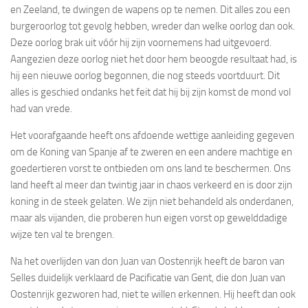
en Zeeland, te dwingen de wapens op te nemen. Dit alles zou een
burgeroorlog tot gevolg hebben, wreder dan welke oorlog dan ook.
Deze oorlog brak uit vóór hij zijn voornemens had uitgevoerd.
Aangezien deze oorlog niet het door hem beoogde resultaat had, is
hij een nieuwe oorlog begonnen, die nog steeds voortduurt. Dit
alles is geschied ondanks het feit dat hij bij zijn komst de mond vol
had van vrede.
Het voorafgaande heeft ons afdoende wettige aanleiding gegeven
om de Koning van Spanje af te zweren en een andere machtige en
goedertieren vorst te ontbieden om ons land te beschermen. Ons
land heeft al meer dan twintig jaar in chaos verkeerd en is door zijn
koning in de steek gelaten. We zijn niet behandeld als onderdanen,
maar als vijanden, die proberen hun eigen vorst op gewelddadige
wijze ten val te brengen.
Na het overlijden van don Juan van Oostenrijk heeft de baron van
Selles duidelijk verklaard de Pacificatie van Gent, die don Juan van
Oostenrijk gezworen had, niet te willen erkennen. Hij heeft dan ook