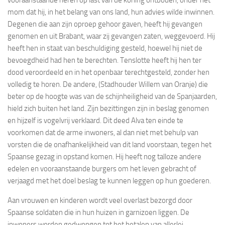
vooraanstaande heren op last van de koning ontboden, onder het
mom dat hij, in het belang van ons land, hun advies wilde inwinnen.
Degenen die aan zijn oproep gehoor gaven, heeft hij gevangen
genomen en uit Brabant, waar zij gevangen zaten, weggevoerd. Hij
heeft hen in staat van beschuldiging gesteld, hoewel hij niet de
bevoegdheid had hen te berechten. Tenslotte heeft hij hen ter
dood veroordeeld en in het openbaar terechtgesteld, zonder hen
volledig te horen. De andere, (Stadhouder Willem van Oranje) die
beter op de hoogte was van de schijnheiligheid van de Spanjaarden,
hield zich buiten het land. Zijn bezittingen zijn in beslag genomen
en hijzelf is vogelvrij verklaard. Dit deed Alva ten einde te
voorkomen dat de arme inwoners, al dan niet met behulp van
vorsten die de onafhankelijkheid van dit land voorstaan, tegen het
Spaanse gezag in opstand komen. Hij heeft nog talloze andere
edelen en vooraanstaande burgers om het leven gebracht of
verjaagd met het doel beslag te kunnen leggen op hun goederen.
Aan vrouwen en kinderen wordt veel overlast bezorgd door
Spaanse soldaten die in hun huizen in garnizoen liggen. De
inwoners worden gedwongen tot het betalen van allerlei