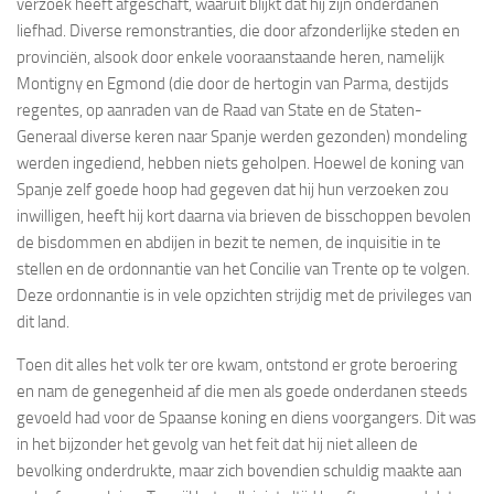
verzoek heeft afgeschaft, waaruit blijkt dat hij zijn onderdanen
liefhad. Diverse remonstranties, die door afzonderlijke steden en
provinciën, alsook door enkele vooraanstaande heren, namelijk
Montigny en Egmond (die door de hertogin van Parma, destijds
regentes, op aanraden van de Raad van State en de Staten-
Generaal diverse keren naar Spanje werden gezonden) mondeling
werden ingediend, hebben niets geholpen. Hoewel de koning van
Spanje zelf goede hoop had gegeven dat hij hun verzoeken zou
inwilligen, heeft hij kort daarna via brieven de bisschoppen bevolen
de bisdommen en abdijen in bezit te nemen, de inquisitie in te
stellen en de ordonnantie van het Concilie van Trente op te volgen.
Deze ordonnantie is in vele opzichten strijdig met de privileges van
dit land.
Toen dit alles het volk ter ore kwam, ontstond er grote beroering
en nam de genegenheid af die men als goede onderdanen steeds
gevoeld had voor de Spaanse koning en diens voorgangers. Dit was
in het bijzonder het gevolg van het feit dat hij niet alleen de
bevolking onderdrukte, maar zich bovendien schuldig maakte aan