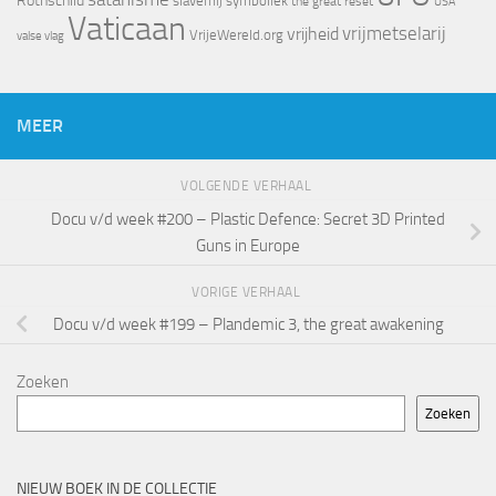
Rothschild
slavernij
symboliek
the great reset
USA
Vaticaan
vrijheid
vrijmetselarij
VrijeWereld.org
valse vlag
MEER
VOLGENDE VERHAAL
Docu v/d week #200 – Plastic Defence: Secret 3D Printed
Guns in Europe
VORIGE VERHAAL
Docu v/d week #199 – Plandemic 3, the great awakening
Zoeken
Zoeken
NIEUW BOEK IN DE COLLECTIE