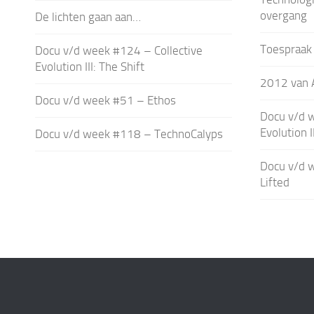
overgang
De lichten gaan aan…
Toespraak 
Docu v/d week #124 – Collective
Evolution III: The Shift
2012 van A
Docu v/d week #51 – Ethos
Docu v/d w
Evolution 
Docu v/d week #118 – TechnoCalyps
Docu v/d 
Lifted