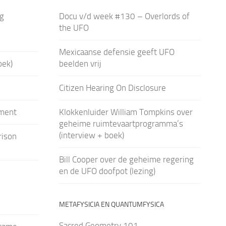
ig
Docu v/d week #130 – Overlords of
the UFO
Mexicaanse defensie geeft UFO
oek)
beelden vrij
Citizen Hearing On Disclosure
ment
Klokkenluider William Tompkins over
geheime ruimtevaartprogramma’s
(interview + boek)
rison
Bill Cooper over de geheime regering
en de UFO doofpot (lezing)
METAFYSICIA EN QUANTUMFYSICA
Sacred Geometry 101