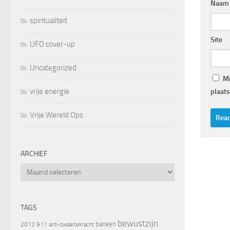
Naam
spiritualiteit
Site
UFO cover-up
Uncategorized
Mi
vrije energie
plaats
Vrije Wereld Ops
ARCHIEF
Archief
TAGS
bewustzijn
banken
2012
911
anti-zwaartekracht