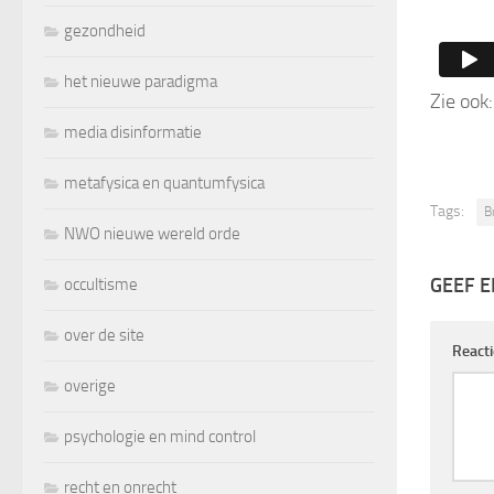
gezondheid
het nieuwe paradigma
Zie ook
media disinformatie
metafysica en quantumfysica
Tags:
B
NWO nieuwe wereld orde
GEEF E
occultisme
over de site
React
overige
psychologie en mind control
recht en onrecht