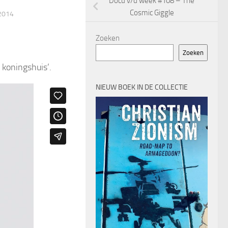
Docu v/d week #108 – The
Cosmic Giggle
2014
Zoeken
Zoeken
 koningshuis’.
NIEUW BOEK IN DE COLLECTIE