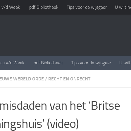
 v/d Week
.pdf Bibliotheek
Tips voor de wijsgeer
U wilt h
cu v/d Week
.pdf Bibliotheek
Tips voor de wijsgeer
U wil
EUWE WERELD ORDE
/
RECHT EN ONRECHT
misdaden van het ‘Britse
ingshuis’ (video)