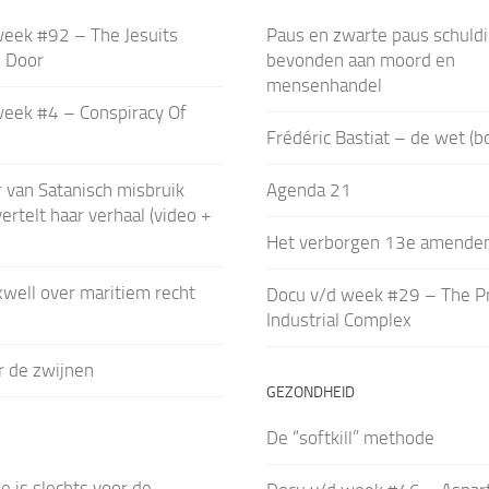
week #92 – The Jesuits
Paus en zwarte paus schuld
e Door
bevonden aan moord en
mensenhandel
week #4 – Conspiracy Of
Frédéric Bastiat – de wet (b
r van Satanisch misbruik
Agenda 21
vertelt haar verhaal (video +
Het verborgen 13e amende
well over maritiem recht
Docu v/d week #29 – The P
Industrial Complex
r de zwijnen
GEZONDHEID
De “softkill” methode
e is slechts voor de