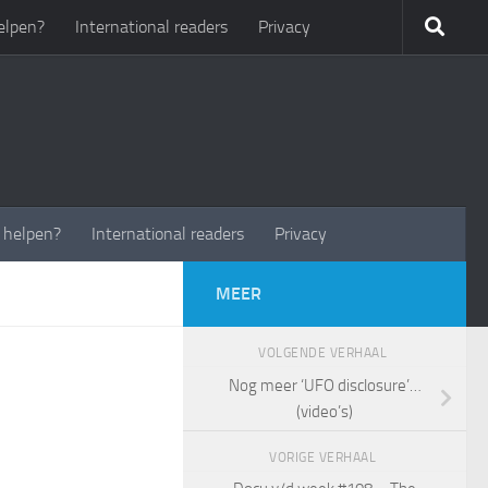
elpen?
International readers
Privacy
t helpen?
International readers
Privacy
MEER
VOLGENDE VERHAAL
Nog meer ‘UFO disclosure’…
(video’s)
VORIGE VERHAAL