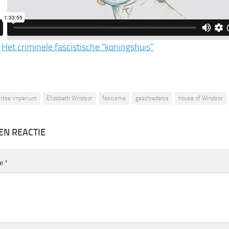
:
Het criminele fascistische “koningshuis”
ritse imperium
Elizabeth Windsor
fascisme
geschiedenis
house of Windsor
EN REACTIE
ie
*