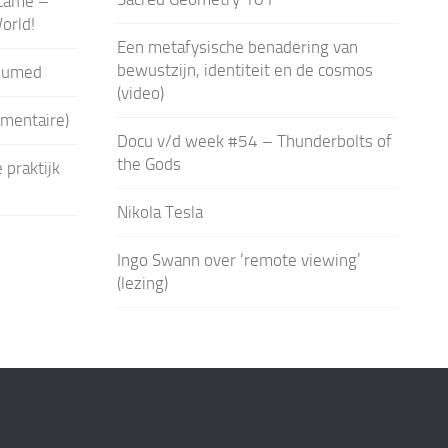
tame –
orld!
Een metafysische benadering van
bewustzijn, identiteit en de cosmos
sumed
(video)
umentaire)
Docu v/d week #54 – Thunderbolts of
the Gods
 praktijk
Nikola Tesla
Ingo Swann over ‘remote viewing’
(lezing)