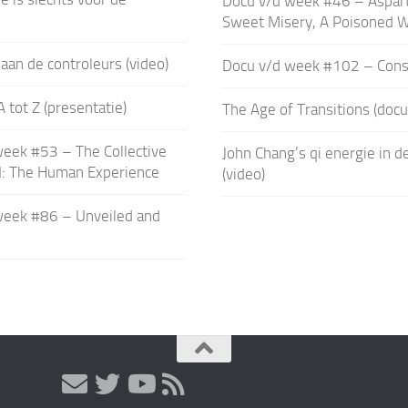
Docu v/d week #46 – Aspar
Sweet Misery, A Poisoned W
aan de controleurs (video)
Docu v/d week #102 – Con
 tot Z (presentatie)
The Age of Transitions (doc
eek #53 – The Collective
John Chang’s qi energie in de
II: The Human Experience
(video)
week #86 – Unveiled and