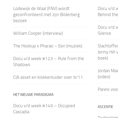
Lodewijk de Waal (FNV) wordt
Docu v/d 
geconfronteerd met zijn Bilderberg
Behind th
bezoek
Docu v/d 
William Cooper (interview)
Silence
The Hookup x Pharao – Een (muziek)
Slachtoffe
Jenny Hill 
boek)
Docu v/d week #123 – Rule from the
Shadows
Jordan Max
(video)
CIA asset en klokkenluider over 9/11
Parels voo
HET NIEUWE PARADIGMA
Docu v/d week #149 – Occupied
ASCENTIE
Cascadia
Technologi