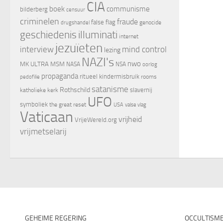
CIA
boek
communisme
bilderberg
censuur
criminelen
fraude
false flag
genocide
drugshandel
geschiedenis
illuminati
internet
jezuïeten
interview
mind control
lezing
NAZI's
nwo
MK ULTRA
MSM
NASA
NSA
oorlog
propaganda
ritueel kindermisbruik
rooms
pedofilie
satanisme
Rothschild
slavernij
katholieke kerk
UFO
symboliek
the great reset
valse vlag
USA
Vaticaan
vrijheid
VrijeWereld.org
vrijmetselarij
GEHEIME REGERING
OCCULTISM