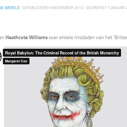
IJE WERELD
· GEPUBLICEERD
9 NOVEMBER 2013
· GEÜPDATET
7 JANUARI 
van
Heathcote Williams
over enkele misdaden van het ‘Britse