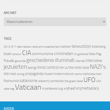
ARCHIEF
Archief
TAGS
bewustzijn
banken
bilderberg
2012
911
alternatieve media
anti-zwaartekracht
CIA
criminelen
boek
communisme
false flag
censuur
drugshandel
geschiedenis
illuminati
interview
fraude
genocide
internet
jezuïeten
NAZI's
mind control
lezing
MK ULTRA
MSM
NASA
nwo
propaganda
ritueel kindermisbruik
NSA
oorlog
rooms katholieke kerk
UFO
satanisme
Rothschild
slavernij
symboliek
the great reset
USA
Vaticaan
vrijheid
vrijmetselarij
VrijeWereld.org
valse vlag
MEER