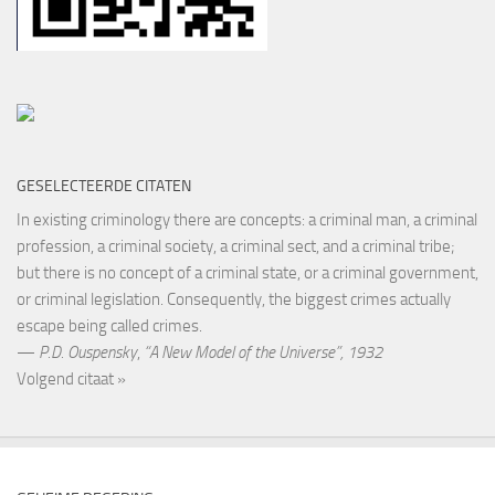
GESELECTEERDE CITATEN
In existing criminology there are concepts: a criminal man, a criminal
profession, a criminal society, a criminal sect, and a criminal tribe;
but there is no concept of a criminal state, or a criminal government,
or criminal legislation. Consequently, the biggest crimes actually
escape being called crimes.
—
P.D. Ouspensky
,
“A New Model of the Universe”, 1932
Volgend citaat »