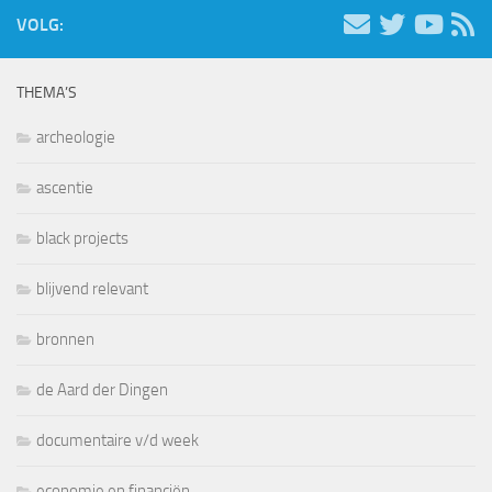
VOLG:
THEMA’S
archeologie
ascentie
black projects
blijvend relevant
bronnen
de Aard der Dingen
documentaire v/d week
economie en financiën