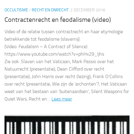
OCCULTISME
/
RECHT EN ONRECHT
2 DECEMBER 2016
Contractenrecht en feodalisme (video)
Video of de relatie tussen contractrecht en haar etymologie
betrekkende tot feodalisme (slavernij).
(Video: Feudalism – A Contract of Silence)
https://www.youtube.com/watch?v=phHx29_Ijhs
Zie ook: Slaven van het Vaticaan, Mark Passio over het
Natuurrecht (presentatie), Dean Clifford over recht
(presentatie), John Harris over recht (lezing), Frank O’Collins
over recht (presentatie, Wie zijn de ‘archonten’?, Het Vaticaan
weet van het bestaan van ‘buitenaardsen’, Silent Weapons for
Quiet Wars, Recht en…
Lees meer