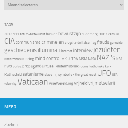
Archief
TAGS
bewustzijn
boek
banken
bilderberg
2012
911
censuur
anti-zwaartekracht
CIA
criminelen
fraude
communisme
false flag
genocide
drugshandel
jezuïeten
geschiedenis
illuminati
interview
internet
NAZI's
mind control
lezing
MK ULTRA
MSM
NASA
NSA
kindermisbruik
nwo
propaganda
ritueel kindermisbruik
oorlog
rooms katholieke kerk
UFO
satanisme
Rothschild
slavernij
symboliek
the great reset
USA
Vaticaan
vrijheid
vrijmetselarij
VrijeWereld.org
valse vlag
MEER
Zoeken