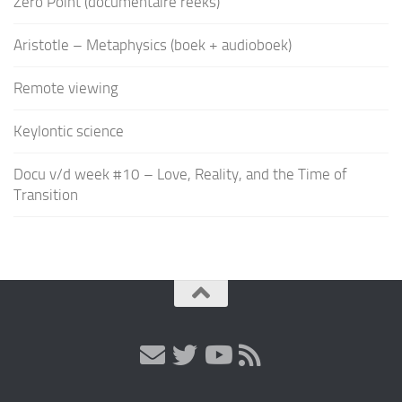
Zero Point (documentaire reeks)
Aristotle – Metaphysics (boek + audioboek)
Remote viewing
Keylontic science
Docu v/d week #10 – Love, Reality, and the Time of
Transition