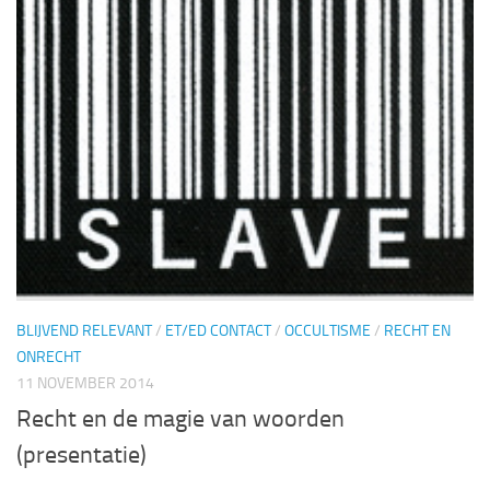
BLIJVEND RELEVANT
/
ET/ED CONTACT
/
OCCULTISME
/
RECHT EN
ONRECHT
11 NOVEMBER 2014
Recht en de magie van woorden
(presentatie)