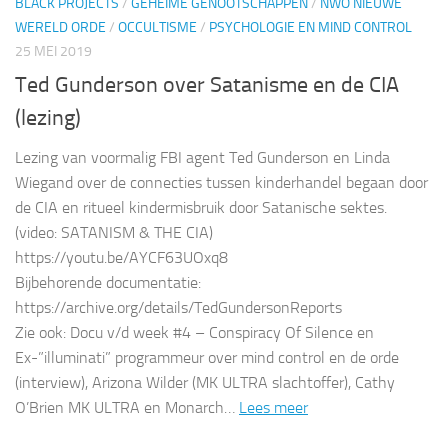
BLACK PROJECTS
/
GEHEIME GENOOTSCHAPPEN
/
NWO NIEUWE
WERELD ORDE
/
OCCULTISME
/
PSYCHOLOGIE EN MIND CONTROL
25 MEI 2019
Ted Gunderson over Satanisme en de CIA
(lezing)
Lezing van voormalig FBI agent Ted Gunderson en Linda
Wiegand over de connecties tussen kinderhandel begaan door
de CIA en ritueel kindermisbruik door Satanische sektes.
(video: SATANISM & THE CIA)
https://youtu.be/AYCF63UOxq8
Bijbehorende documentatie:
https://archive.org/details/TedGundersonReports
Zie ook: Docu v/d week #4 – Conspiracy Of Silence en
Ex-”illuminati” programmeur over mind control en de orde
(interview), Arizona Wilder (MK ULTRA slachtoffer), Cathy
O’Brien MK ULTRA en Monarch…
Lees meer