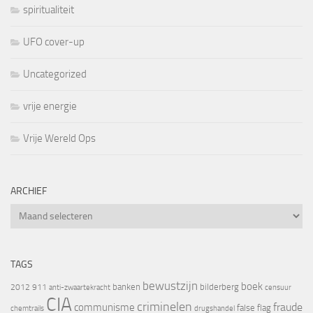
spiritualiteit
UFO cover-up
Uncategorized
vrije energie
Vrije Wereld Ops
ARCHIEF
Archief
TAGS
bewustzijn
boek
banken
bilderberg
2012
911
censuur
anti-zwaartekracht
CIA
criminelen
fraude
communisme
false flag
chemtrails
drugshandel