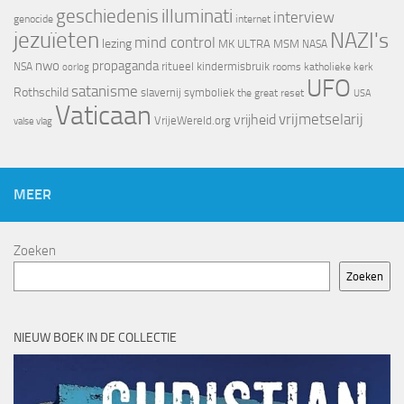
geschiedenis
illuminati
interview
genocide
internet
jezuïeten
NAZI's
mind control
lezing
MK ULTRA
MSM
NASA
nwo
propaganda
ritueel kindermisbruik
NSA
oorlog
rooms katholieke kerk
UFO
satanisme
Rothschild
slavernij
symboliek
the great reset
USA
Vaticaan
vrijheid
vrijmetselarij
VrijeWereld.org
valse vlag
MEER
Zoeken
Zoeken
NIEUW BOEK IN DE COLLECTIE