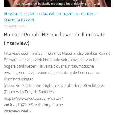
BLIJVEND RELEVANT
/
ECONOMIE EN FINANCIËN
/
GEHEIME
GENOOTSCHAPPEN
24 APRIL 2017
Bankier Ronald Bernard over de Illuminati
(interview)
Interview door Irma Schiffers met Nederlandse bankier Ronald
Bernard over zijn werk binnen de valuta handel van het
hogere bankwezen. Hij vertelt over zijn traumatische
ervaringen met zijn voormalige klanten; de Luciferaanse
Illuminati kringen.
(video: Ronald Bernard High Finance Shocking Revelations
(Dutch with English Subtitles))
https://www.youtube.com/watch?
v=Oczqtf6X2eE&feature=youtu.be
Interview deel 2: