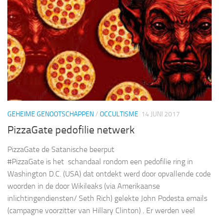
GEHEIME GENOOTSCHAPPEN
/
OCCULTISME
14 JUNI 2017
PizzaGate pedofilie netwerk
PizzaGate de Satanische beerput
#PizzaGate is het schandaal rondom een pedofilie ring in
Washington D.C. (USA) dat ontdekt werd door opvallende code
woorden in de door Wikileaks (via Amerikaanse
inlichtingendiensten/ Seth Rich) gelekte John Podesta emails
(campagne voorzitter van Hillary Clinton) . Er werden veel