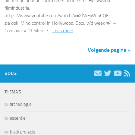
binnen de door de controleurs beheerste “Hollywood”
filmindustrie.
https://www.youtube.com/watch?v=XfWFjWnuCQE
zie ook: Mind control in Hollywood, Docu v/d week #4 –
Conspiracy Of Silence…
Lees meer
Volgende pagina »
VOLG:
THEMA’S
archeologie
ascentie
black projects