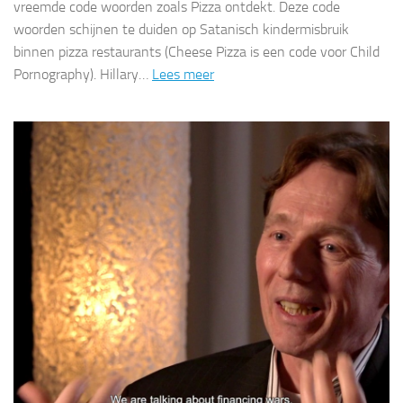
vreemde code woorden zoals Pizza ontdekt. Deze code
woorden schijnen te duiden op Satanisch kindermisbruik
binnen pizza restaurants (Cheese Pizza is een code voor Child
Pornography). Hillary…
Lees meer