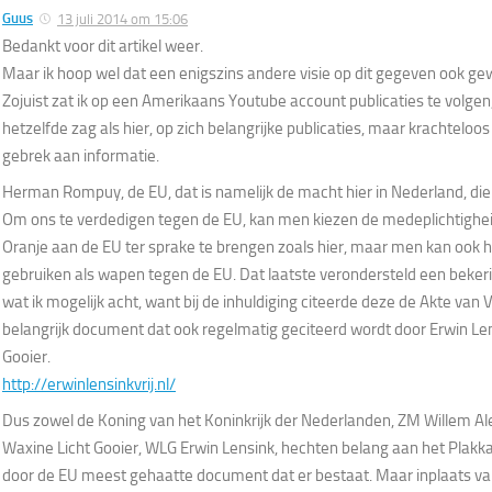
Guus
13 juli 2014 om 15:06
Bedankt voor dit artikel weer.
Maar ik hoop wel dat een enigszins andere visie op dit gegeven ook g
Zojuist zat ik op een Amerikaans Youtube account publicaties te volgen,
hetzelfde zag als hier, op zich belangrijke publicaties, maar krachtelo
gebrek aan informatie.
Herman Rompuy, de EU, dat is namelijk de macht hier in Nederland, die 
Om ons te verdedigen tegen de EU, kan men kiezen de medeplichtighei
Oranje aan de EU ter sprake te brengen zoals hier, maar men kan ook h
gebruiken als wapen tegen de EU. Dat laatste verondersteld een beker
wat ik mogelijk acht, want bij de inhuldiging citeerde deze de Akte van 
belangrijk document dat ook regelmatig geciteerd wordt door Erwin Le
Gooier.
http://erwinlensinkvrij.nl/
Dus zowel de Koning van het Koninkrijk der Nederlanden, ZM Willem Al
Waxine Licht Gooier, WLG Erwin Lensink, hechten belang aan het Plakka
door de EU meest gehaatte document dat er bestaat. Maar inplaats va