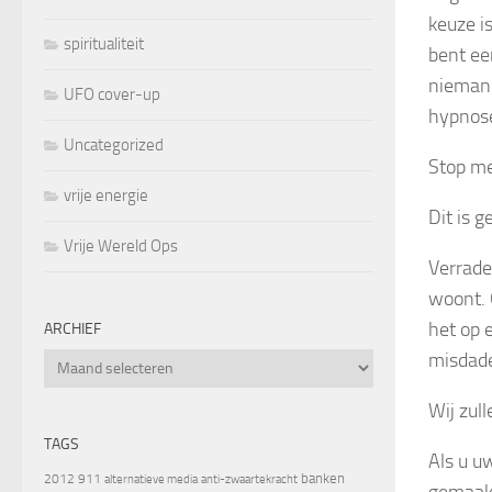
keuze is
spiritualiteit
bent ee
niemand
UFO cover-up
hypnose
Uncategorized
Stop me
vrije energie
Dit is 
Vrije Wereld Ops
Verrade
woont. 
het op 
ARCHIEF
misdad
Archief
Wij zull
TAGS
Als u u
banken
2012
911
alternatieve media
anti-zwaartekracht