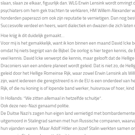
slaan, slaan ze elkaar, figuurlijk dan. WLG Erwin Lensink wordt omring
psychiaters om hem gek trachten te verklaren, HM Willem Alexander w
honderden paperazzi om ook zijn reputatie te vernietigen. Dan nog best
Succesvolle verdeel en heers, want dialectiek en dwazen die zich laten
Hoe krijg ik dit duidelijk gemaakt…
Voor mij is het gemakkelijk, want ik kon binnen een maand David Icke beg
omdat hij niets begrijpt van de Bijbel. De oorlog is hier tegen kennis, de
veel kennis. David Icke verwerpt die kennis, maar gelooft dat de Hellige 
Draconiers van een andere planeet wordt geleid. Dat is niet zo, de Helli
geleid door het Hellige Romeinse Rijk, waar zowel Erwin Lensink als Wil
zijn, want iedereen die geregistreerd is in de EU is een onderdeel van 
Rijk, of die nu koning is of lopende band werker, huisvrouw of hoer, kind
In Hollands: “We zitten allemaal in hetzelfde schuitje”.
Ook deze neo-Nazi genaamd politie.
De Duitse Nazi’s zagen hun eigen land vernietigd met bombardemente
uitgemoord in Stalingrad samen met hun Russische companen, waarva
hun vijanden waren. Maar Adolf Hitler en Jozef Stalin werkten samen 