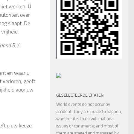
 niet werken. U
autoriteit over
og slaapt. De
vrijheid.
rland B.V.
.
ent en waar u
 verloren, geeft
ijkheid voor uw
GESELECTEERDE CITATEN
World events do not occur by
accident. They are made to happen,
whether it is to do with national
eeft u uw keuze
issues or commerce; and most of
them are staged and managed by