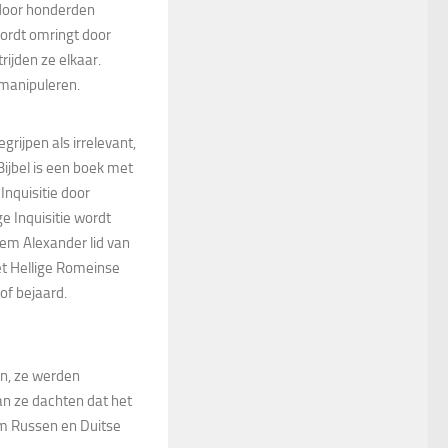
t door honderden
ordt omringt door
rijden ze elkaar.
 manipuleren.
rijpen als irrelevant,
 Bijbel is een boek met
Inquisitie door
ge Inquisitie wordt
lem Alexander lid van
het Hellige Romeinse
 of bejaard.
n, ze werden
n ze dachten dat het
om Russen en Duitse