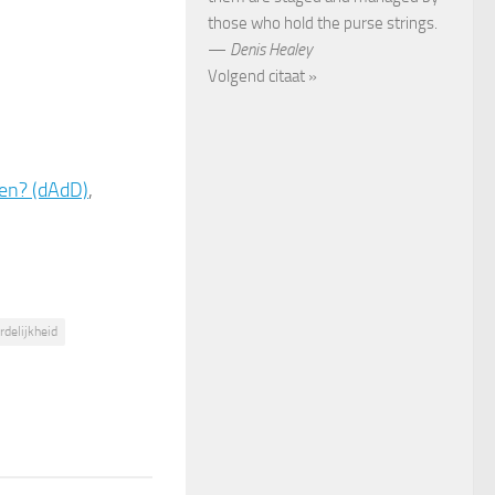
those who hold the purse strings.
—
Denis Healey
Volgend citaat »
len? (dAdD)
,
delijkheid