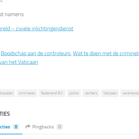
t.
st namens:
reld – civiele inlichtingendienst
:
Boodschap aan de controleurs
,
Wat te doen met de crimine
van het Vaticaan
dvocaten
criminelen
Nederland B.V.
politie
rechters
Vaticaan
verantwoor
TIES
cties
8
Pingbacks
0