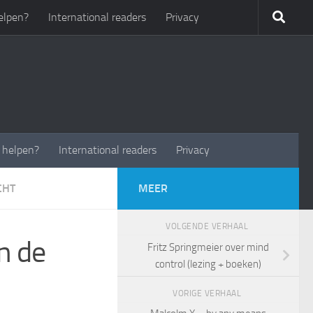
elpen?
International readers
Privacy
t helpen?
International readers
Privacy
CHT
MEER
VOLGENDE VERHAAL
n de
Fritz Springmeier over mind
control (lezing + boeken)
VORIGE VERHAAL