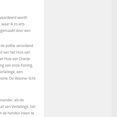
ewaardeerd wordt.
 waar ik zo iets
os gemaakt door een
de politie verordend.
d van het Huis van
et Huis van Oranje
ing van onze Koning,
Verlatinge, een
nsink, De Waxine-licht
exander, als de
at van Verlatinge, het
n de handen ineen te