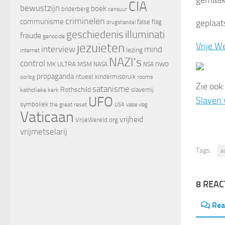
gemaak
CIA
bewustzijn
boek
bilderberg
censuur
criminelen
communisme
geplaat
false flag
drugshandel
geschiedenis
illuminati
fraude
genocide
jezuïeten
Vrije We
interview
mind
lezing
internet
NAZI's
control
nwo
MK ULTRA
MSM
NASA
NSA
propaganda
ritueel kindermisbruik
oorlog
rooms
Zie ook
satanisme
Rothschild
slavernij
katholieke kerk
UFO
Slaven 
symboliek
the great reset
valse vlag
USA
Vaticaan
vrijheid
VrijeWereld.org
vrijmetselarij
Tags:
a
8 REAC
Rea