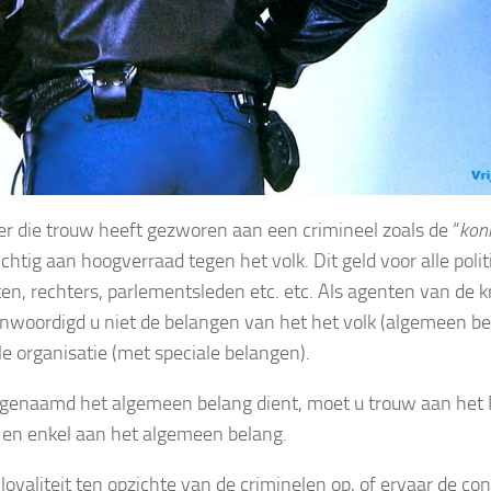
er die trouw heeft gezworen aan een crimineel zoals de “
kon
chtig aan hoogverraad tegen het volk. Dit geld voor alle poli
en, rechters, parlementsleden etc. etc. Als agenten van de 
nwoordigd u niet de belangen van het het volk (algemeen bel
le organisatie (met speciale belangen).
ogenaamd het algemeen belang dient, moet u trouw aan het 
en enkel aan het algemeen belang.
loyaliteit ten opzichte van de criminelen op, of ervaar de co