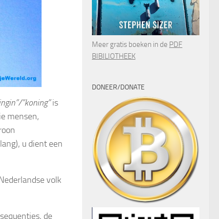
Meer gratis boeken in de
PDF
BIBILIOTHEEK
DONEER/DONATE
ingin”/”koning”
is
tie mensen,
kroon
ang), u dient een
Nederlandse volk
nsequenties, de