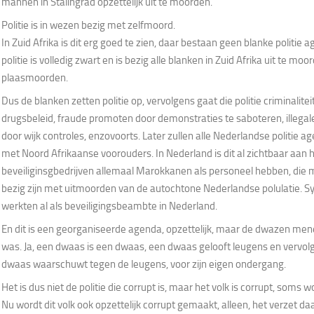
mannen in Stalingrad opzettelijk uit te moorden.
Politie is in wezen bezig met zelfmoord.
In Zuid Afrika is dit erg goed te zien, daar bestaan geen blanke politie
politie is volledig zwart en is bezig alle blanken in Zuid Afrika uit te mo
plaasmoorden.
Dus de blanken zetten politie op, vervolgens gaat die politie criminalite
drugsbeleid, fraude promoten door demonstraties te saboteren, illegal
door wijk controles, enzovoorts. Later zullen alle Nederlandse politie a
met Noord Afrikaanse voorouders. In Nederland is dit al zichtbaar aan 
beveiliginsgbedrijven allemaal Marokkanen als personeel hebben, die m
bezig zijn met uitmoorden van de autochtone Nederlandse polulatie. Syr
werkten al als beveiligingsbeambte in Nederland.
En dit is een georganiseerde agenda, opzettelijk, maar de dwazen mene
was. Ja, een dwaas is een dwaas, een dwaas gelooft leugens en vervol
dwaas waarschuwt tegen de leugens, voor zijn eigen ondergang.
Het is dus niet de politie die corrupt is, maar het volk is corrupt, soms w
Nu wordt dit volk ook opzettelijk corrupt gemaakt, alleen, het verzet daa