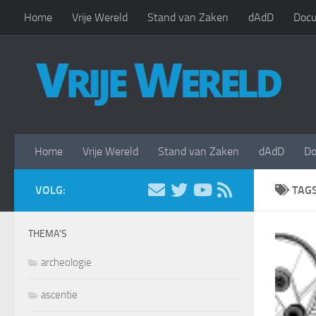
Home
Vrije Wereld
Stand van Zaken
dAdD
Docu
Doorgaan naar inhoud
Home
Vrije Wereld
Stand van Zaken
dAdD
Do
VOLG:
TAG
THEMA’S
archeologie
ascentie