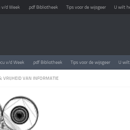
 v/d Week
.pdf Bibliotheek
Tips voor de wijsgeer
U wilt h
cu v/d Week
.pdf Bibliotheek
Tips voor de wijsgeer
U wil
S:
VRIJHEID VAN INFORMATIE