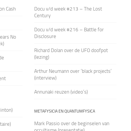
on Cash
Docu v/d week #213 – The Lost
Century
Docu v/d week #216 – Battle for
Disclosure
ears No
k)
Richard Dolan over de UFO doofpot
(lezing)
de
Arthur Neumann over ‘black projects’
(interview)
ent
Annunaki reuzen (video’s)
linton)
METAFYSICIA EN QUANTUMFYSICA
Mark Passio over de beginselen van
aire)
occultisme (presentatie)