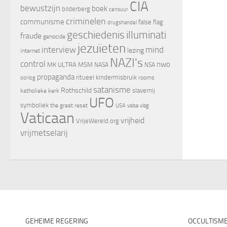
CIA
bewustzijn
boek
bilderberg
censuur
criminelen
communisme
false flag
drugshandel
geschiedenis
illuminati
fraude
genocide
jezuïeten
interview
mind
lezing
internet
NAZI's
control
nwo
MK ULTRA
MSM
NASA
NSA
propaganda
ritueel kindermisbruik
oorlog
rooms
satanisme
Rothschild
slavernij
katholieke kerk
UFO
symboliek
the great reset
valse vlag
USA
Vaticaan
vrijheid
VrijeWereld.org
vrijmetselarij
GEHEIME REGERING
OCCULTISM