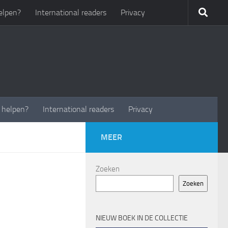
elpen?
International readers
Privacy
t helpen?
International readers
Privacy
MEER
Zoeken
Zoeken
NIEUW BOEK IN DE COLLECTIE