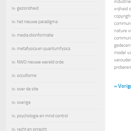
industri
gezondheid
vrijheid
copyright
het nieuwe paradigma
communic
nature vri
media disinformatie
communi
gedecent
metafysica en quantumfysica
model va
verouder
NWO nieuwe wereld orde
probere
occultisme
« Vorig
over de site
overige
psychologie en mind control
recht en onrecht