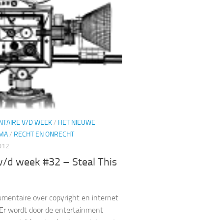
TAIRE V/D WEEK
/
HET NIEUWE
MA
/
RECHT EN ONRECHT
012
v/d week #32 – Steal This
mentaire over copyright en internet
j. Er wordt door de entertainment