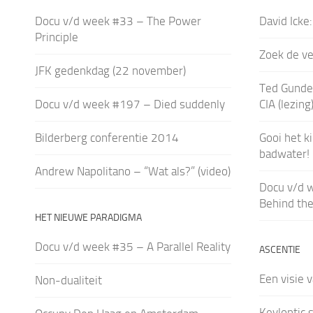
Docu v/d week #33 – The Power
David Icke
Principle
Zoek de ver
JFK gedenkdag (22 november)
Ted Gunde
Docu v/d week #197 – Died suddenly
CIA (lezing
Bilderberg conferentie 2014
Gooi het k
badwater!
Andrew Napolitano – “Wat als?” (video)
Docu v/d 
Behind th
HET NIEUWE PARADIGMA
Docu v/d week #35 – A Parallel Reality
ASCENTIE
Een visie 
Non-dualiteit
Keylontic 