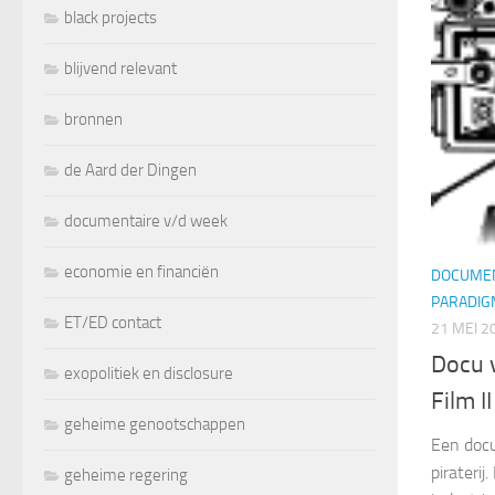
black projects
blijvend relevant
bronnen
de Aard der Dingen
documentaire v/d week
economie en financiën
DOCUMEN
PARADIG
ET/ED contact
21 MEI 2
Docu 
exopolitiek en disclosure
Film II
geheime genootschappen
Een docu
pirateri
geheime regering