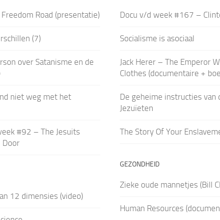
: Freedom Road (presentatie)
Docu v/d week #167 – Clint
schillen (7)
Socialisme is asociaal
rson over Satanisme en de
Jack Herer – The Emperor W
)
Clothes (documentaire + boe
ind niet weg met het
De geheime instructies van 
Jezuïeten
week #92 – The Jesuits
The Story Of Your Enslavem
e Door
GEZONDHEID
Zieke oude mannetjes (Bill C
van 12 dimensies (video)
Human Resources (document
science