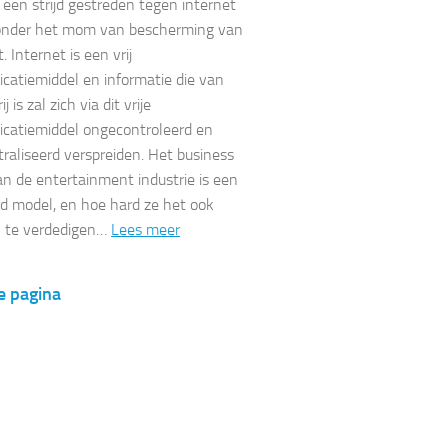
e een strijd gestreden tegen internet
 onder het mom van bescherming van
. Internet is een vrij
atiemiddel en informatie die van
j is zal zich via dit vrije
catiemiddel ongecontroleerd en
raliseerd verspreiden. Het business
n de entertainment industrie is een
d model, en hoe hard ze het ook
n te verdedigen…
Lees meer
e pagina