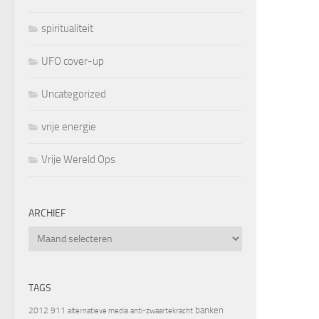
spiritualiteit
UFO cover-up
Uncategorized
vrije energie
Vrije Wereld Ops
ARCHIEF
Archief
TAGS
banken
2012
911
alternatieve media
anti-zwaartekracht