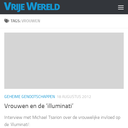
Doorgaan naar inhoud
TAGS:
VROUWEN
GEHEIME GENOOTSCHAPPEN
18 AUGUSTUS 2012
Vrouwen en de ‘illuminati’
Interview met Michael Tsarion over de vrouwelijke invloed op
de ‘illuminati’: