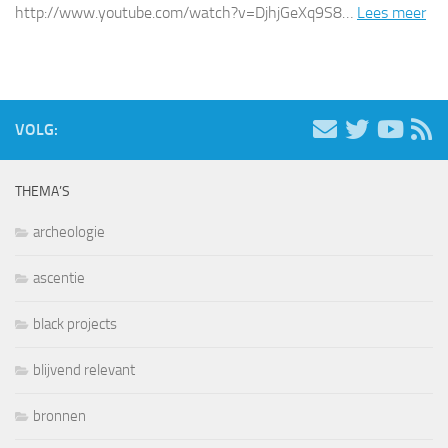
http://www.youtube.com/watch?v=DjhjGeXq9S8…
Lees meer
VOLG:
THEMA’S
archeologie
ascentie
black projects
blijvend relevant
bronnen