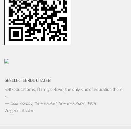
GESELECTEERDE CITATEN
Self-education is, I firmly believe, the only kind of education there
is.
—
Isaac Asimov
,
“Science Past, Science Future”, 1975
Volgend citaat »