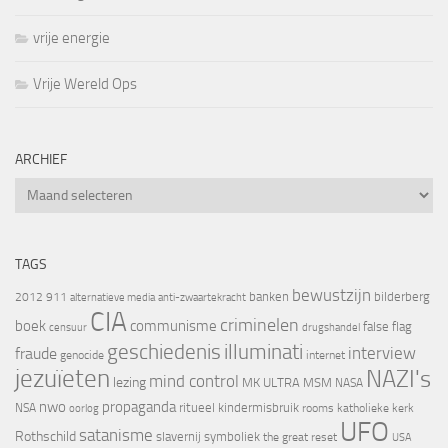
vrije energie
Vrije Wereld Ops
ARCHIEF
Archief
TAGS
bewustzijn
banken
bilderberg
2012
911
alternatieve media
anti-zwaartekracht
CIA
criminelen
boek
communisme
false flag
censuur
drugshandel
geschiedenis
illuminati
interview
fraude
genocide
internet
jezuïeten
NAZI's
mind control
lezing
MK ULTRA
MSM
NASA
nwo
propaganda
ritueel kindermisbruik
NSA
oorlog
rooms katholieke kerk
UFO
satanisme
Rothschild
slavernij
symboliek
the great reset
USA