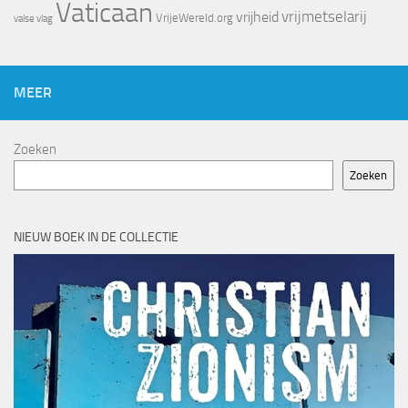
Vaticaan
vrijheid
vrijmetselarij
VrijeWereld.org
valse vlag
MEER
Zoeken
Zoeken
NIEUW BOEK IN DE COLLECTIE