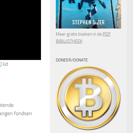
Meer gratis boeken in de
PDF
BIBILIOTHEEK
DONEER/DONATE
0
lid
motende
angen fondsen