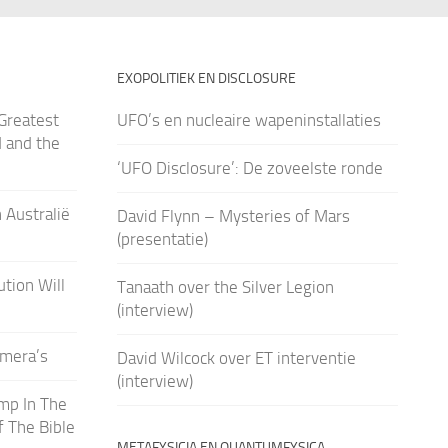
EXOPOLITIEK EN DISCLOSURE
Greatest
UFO’s en nucleaire wapeninstallaties
d and the
‘UFO Disclosure’: De zoveelste ronde
 Australië
David Flynn – Mysteries of Mars
(presentatie)
tion Will
Tanaath over the Silver Legion
(interview)
amera’s
David Wilcock over ET interventie
(interview)
mp In The
f The Bible
METAFYSICIA EN QUANTUMFYSICA