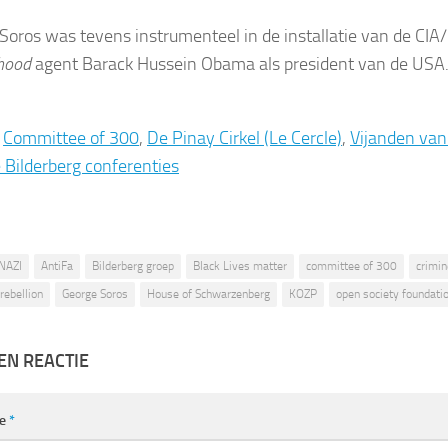
Soros was tevens instrumenteel in de installatie van de CIA/
hood
agent Barack Hussein Obama als president van de USA
:
Committee of 300
,
De Pinay Cirkel (Le Cercle)
,
Vijanden van
 Bilderberg conferenties
NAZI
AntiFa
Bilderberg groep
Black Lives matter
committee of 300
crimin
 rebellion
George Soros
House of Schwarzenberg
KOZP
open society foundati
EN REACTIE
ie
*