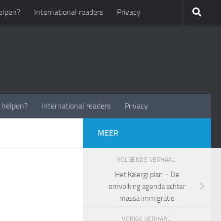
elpen?
International readers
Privacy
t helpen?
International readers
Privacy
MEER
VOLGENDE VERHAAL
Het Kalergi plan – De
omvolking agenda achter
massa immigratie
VORIGE VERHAAL