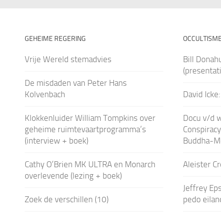
GEHEIME REGERING
OCCULTISM
Vrije Wereld stemadvies
Bill Donah
(presentati
De misdaden van Peter Hans
Kolvenbach
David Icke
Klokkenluider William Tompkins over
Docu v/d 
geheime ruimtevaartprogramma’s
Conspiracy
(interview + boek)
Buddha-M
Cathy O’Brien MK ULTRA en Monarch
Aleister C
overlevende (lezing + boek)
Jeffrey Eps
Zoek de verschillen (10)
pedo eilan