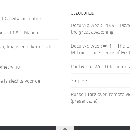
GEZONDHEID
 of Gravity (animatie)
Docu v/d week #199 – Plan
the great awakening
week #69 – Manna
Docu v/d week #41 – The Li
rijding is een dynamisch
Matrix – The Science of Hea
Paul & The Word (documenta
ometry 101
Stop 5G!
e is slechts voor de
Russell Targ over ‘remote v
(presentatie)