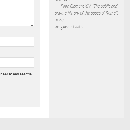
—
Pope Clement XIV
,
“The public and
private history of the popes of Rome”,
1847
Volgend citaat »
eer ik een reactie