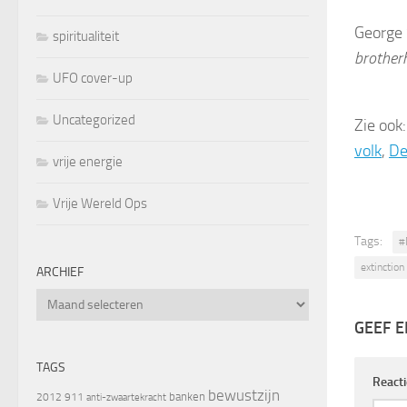
George 
spiritualiteit
brother
UFO cover-up
Uncategorized
Zie ook
volk
,
De
vrije energie
Vrije Wereld Ops
Tags:
#
extinction
ARCHIEF
Archief
GEEF E
TAGS
React
bewustzijn
banken
2012
911
anti-zwaartekracht