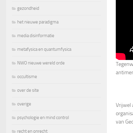
gezondheid
het nieuwe paradigma
media disinformatie
metafysica en quantumfysica
NWO nieuwe wereld orde
Tegenwo
antimen
occultisme
over de site
overige
Vrijwel
organis
psychologie en mind control
van Geo
recht en onrecht