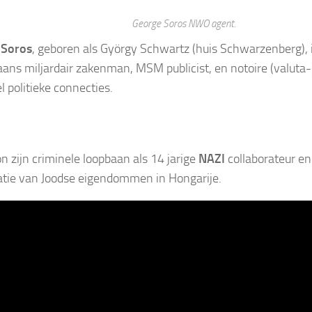
George Soros NWO agent.
 Soros
, geboren als György Schwartz (huis Schwarzenberg),
ans miljardair zakenman, MSM publicist, en notoire (valuta
l politieke connecties.
on zijn criminele loopbaan als 14 jarige
NAZI
collaborateur en 
atie van Joodse eigendommen in Hongarije.