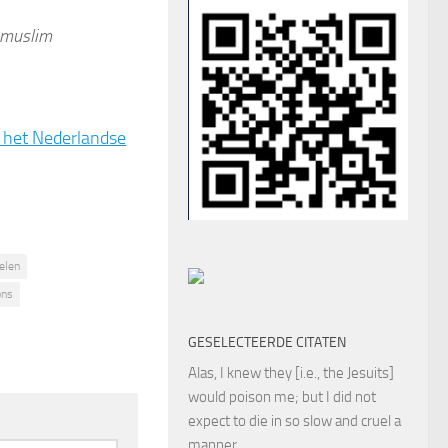
muslim
.
 het Nederlandse
elen
ons
GESELECTEERDE CITATEN
Alas, I knew they [i.e., the Jesuits]
would poison me; but I did not
expect to die in so slow and cruel a
manner.