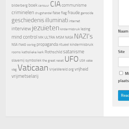
CIA
boek
communisme
bilderberg
censuur
criminelen
fraude
false flag
genocide
drugshandel
geschiedenis
illuminati
internet
jezuïeten
interview
lezing
kindermisbruik
Naam
NAZI's
mind control
MK ULTRA
MSM
NASA
nwo
propaganda
ritueel kindermisbruik
NSA
oorlog
satanisme
Site
Rothschild
rooms katholieke kerk
UFO
slavernij
symboliek
the great reset
valse
USA
Vaticaan
vrijheid
VrijeWereld.org
vlag
Mi
vrijmetselarij
plaats