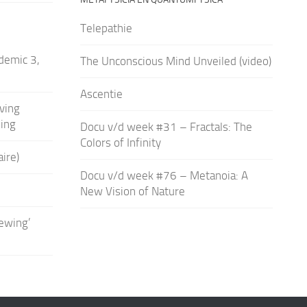
Telepathie
demic 3,
The Unconscious Mind Unveiled (video)
Ascentie
ving
ling
Docu v/d week #31 – Fractals: The
Colors of Infinity
ire)
Docu v/d week #76 – Metanoia: A
New Vision of Nature
iewing’