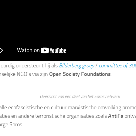
ordig ondersteunt hij als
Bilderberg groep
/
committee of 30
selijke NGO’s via zijn
Open Society Foundations
.
Overzicht van een deel van het Soros netwerk.
 alle ecofascistische en cultuur marxistische omvolking pro
aties en andere terroristische organisaties zoals
AntiFa
ontv
rge Soros.