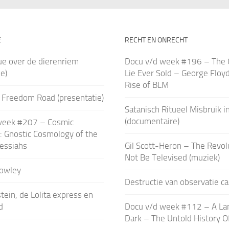
E
RECHT EN ONRECHT
ue over de dierenriem
Docu v/d week #196 – The 
e)
Lie Ever Sold – George Floy
Rise of BLM
: Freedom Road (presentatie)
Satanisch Ritueel Misbruik in
(documentaire)
week #207 – Cosmic
: Gnostic Cosmology of the
essiahs
Gil Scott-Heron – The Revolu
Not Be Televised (muziek)
rowley
Destructie van observatie c
tein, de Lolita express en
d
Docu v/d week #112 – A La
Dark – The Untold History O