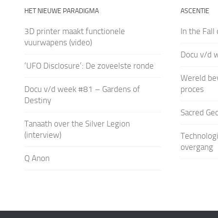
HET NIEUWE PARADIGMA
ASCENTIE
3D printer maakt functionele
In the Fall
vuurwapens (video)
Docu v/d 
‘UFO Disclosure’: De zoveelste ronde
Wereld bev
Docu v/d week #81 – Gardens of
proces
Destiny
Sacred Ge
Tanaath over the Silver Legion
(interview)
Technologi
overgang
Q Anon