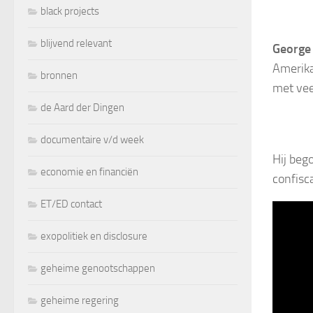
black projects
blijvend relevant
George
Amerika
bronnen
met vee
de Aard der Dingen
documentaire v/d week
Hij beg
economie en financiën
confisc
ET/ED contact
exopolitiek en disclosure
geheime genootschappen
geheime regering