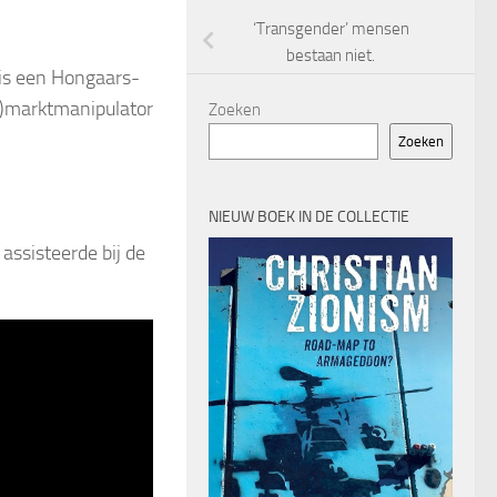
‘Transgender’ mensen
bestaan niet.
 is een Hongaars-
-)marktmanipulator
Zoeken
Zoeken
NIEUW BOEK IN DE COLLECTIE
assisteerde bij de