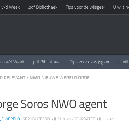
 v/d Week
.pdf Bibliotheek
Tips voor de wijsgeer
U wilt h
cu v/d Week
.pdf Bibliotheek
Tips voor de wijsgeer
U wil
ND RELEVANT
/
NWO NIEUWE WERELD ORDE
orge Soros NWO agent
IJE WERELD
· GEPUBLICEERD
5 JUNI 2020
· GEÜPDATET
8 JULI 2023