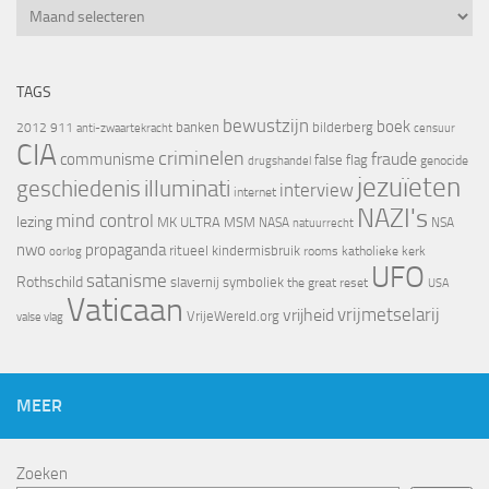
Archief
TAGS
bewustzijn
boek
banken
bilderberg
2012
911
censuur
anti-zwaartekracht
CIA
criminelen
fraude
communisme
false flag
genocide
drugshandel
jezuïeten
geschiedenis
illuminati
interview
internet
NAZI's
mind control
lezing
MK ULTRA
MSM
NASA
NSA
natuurrecht
nwo
propaganda
ritueel kindermisbruik
oorlog
rooms katholieke kerk
UFO
satanisme
Rothschild
slavernij
symboliek
the great reset
USA
Vaticaan
vrijheid
vrijmetselarij
VrijeWereld.org
valse vlag
MEER
Zoeken