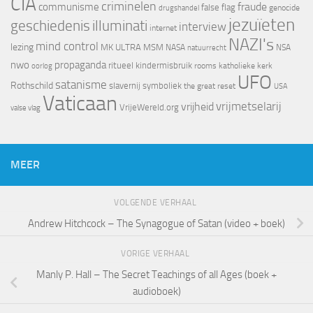
CIA
criminelen
fraude
communisme
false flag
genocide
drugshandel
jezuïeten
geschiedenis
illuminati
interview
internet
NAZI's
mind control
lezing
MK ULTRA
MSM
NASA
NSA
natuurrecht
nwo
propaganda
ritueel kindermisbruik
oorlog
rooms katholieke kerk
UFO
satanisme
Rothschild
slavernij
symboliek
the great reset
USA
Vaticaan
vrijheid
vrijmetselarij
VrijeWereld.org
valse vlag
MEER
VOLGENDE VERHAAL
Andrew Hitchcock – The Synagogue of Satan (video + boek)
VORIGE VERHAAL
Manly P. Hall – The Secret Teachings of all Ages (boek +
audioboek)