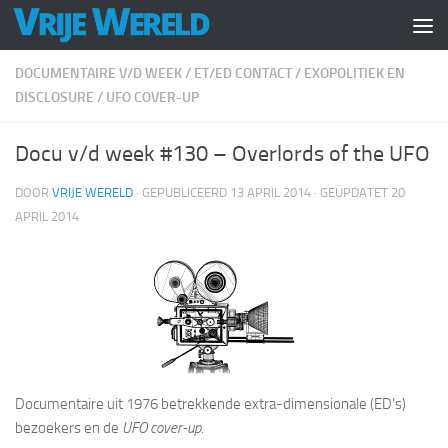
Doorgaan naar inhoud
DOCUMENTAIRE V/D WEEK
/
ET/ED CONTACT
/
EXOPOLITIEK EN
DISCLOSURE
/
UFO COVER-UP
Docu v/d week #130 – Overlords of the UFO
DOOR
VRIJE WERELD
· GEPUBLICEERD
13 APRIL 2014
· GEÜPDATET
20
APRIL 2014
Documentaire uit 1976 betrekkende extra-dimensionale (ED’s)
bezoekers en de
UFO cover-up
.