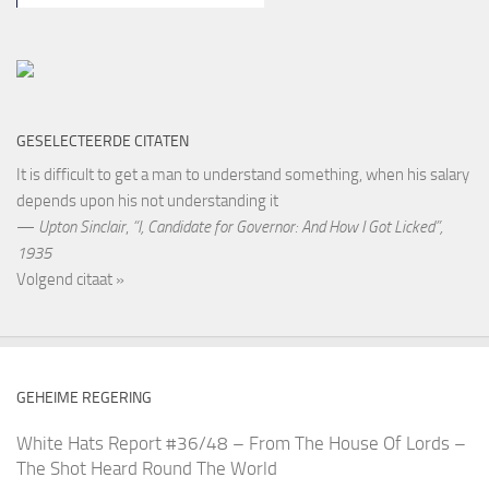
GESELECTEERDE CITATEN
It is difficult to get a man to understand something, when his salary
depends upon his not understanding it
—
Upton Sinclair
,
“I, Candidate for Governor: And How I Got Licked”,
1935
Volgend citaat »
GEHEIME REGERING
White Hats Report #36/48 – From The House Of Lords –
The Shot Heard Round The World