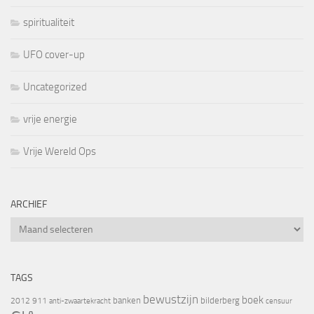
spiritualiteit
UFO cover-up
Uncategorized
vrije energie
Vrije Wereld Ops
ARCHIEF
Archief
TAGS
bewustzijn
boek
banken
bilderberg
2012
911
censuur
anti-zwaartekracht