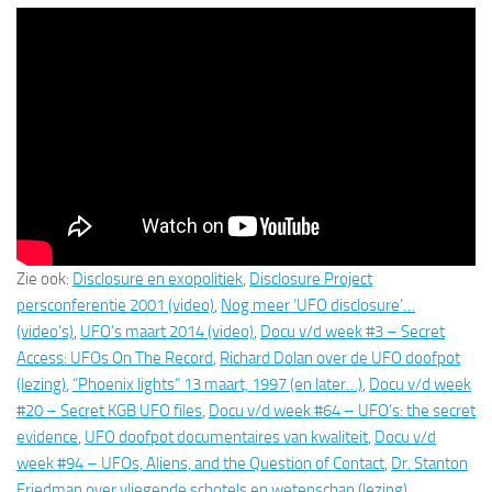
Zie ook:
Disclosure en exopolitiek
,
Disclosure Project
persconferentie 2001 (video)
,
Nog meer ‘UFO disclosure’…
(video’s)
,
UFO’s maart 2014 (video)
,
Docu v/d week #3 – Secret
Access: UFOs On The Record
,
Richard Dolan over de UFO doofpot
(lezing)
,
“Phoenix lights” 13 maart, 1997 (en later…)
,
Docu v/d week
#20 – Secret KGB UFO files
,
Docu v/d week #64 – UFO’s: the secret
evidence
,
UFO doofpot documentaires van kwaliteit
,
Docu v/d
week #94 – UFOs, Aliens, and the Question of Contact
,
Dr. Stanton
Friedman over vliegende schotels en wetenschap (lezing)